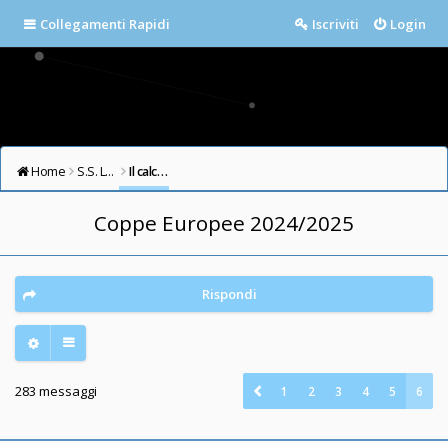
Collegamenti Rapidi
Iscriviti
Login
Home
S.S. LAZIO FORUM
Il calcio in testa
Coppe Europee 2024/2025
Rispondi
283 messaggi
1
2
3
4
5
6