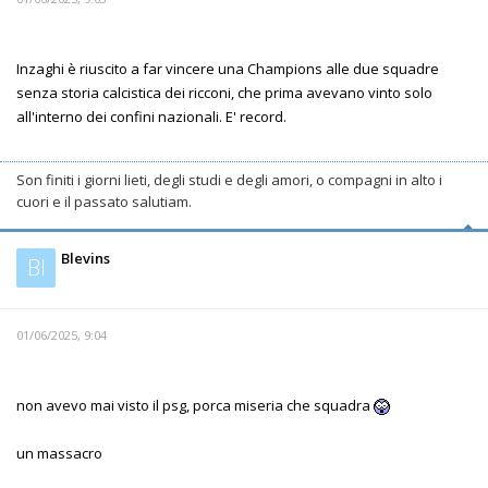
Inzaghi è riuscito a far vincere una Champions alle due squadre
senza storia calcistica dei ricconi, che prima avevano vinto solo
all'interno dei confini nazionali. E' record.
Son finiti i giorni lieti, degli studi e degli amori, o compagni in alto i
cuori e il passato salutiam.
Blevins
Bl
01/06/2025, 9:04
non avevo mai visto il psg, porca miseria che squadra
un massacro