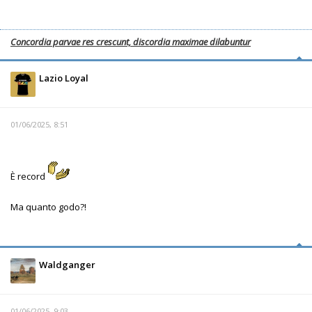
Concordia parvae res crescunt, discordia maximae dilabuntur
Lazio Loyal
01/06/2025, 8:51
È record
Ma quanto godo?!
Waldganger
01/06/2025, 9:03