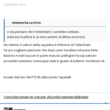
23/05/2025, 14:59
mimmo ha scritto:
ci sta pensare che il tottenham ci avrebbe umiliato.
indorare la pillola è un meccanismo di difesa inconscio.
No mimmo il valore della squadra è inferiore al Tottenham.
Se poi vogliamo pensare che dopo aver insultato tchouna Dele-
Bashiru noslin lazzari in parte marusic pellegrini hysaj isaksen
provedel saremmo comunque stati in grado di battere i londinesi ok.
Inviato dal mio SM-F731B utilizzando Tapatalk
Concordia parvae res crescunt, discordia maximae dilabuntur
mimmo