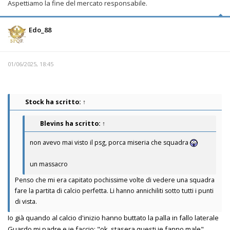
Aspettiamo la fine del mercato responsabile.
Edo_88
01/06/2025, 18:45
Stock
ha scritto:
↑
Blevins
ha scritto:
↑
non avevo mai visto il psg, porca miseria che squadra
un massacro
Penso che mi era capitato pochissime volte di vedere una squadra
fare la partita di calcio perfetta. Li hanno annichiliti sotto tutti i punti
di vista.
Io già quando al calcio d'inizio hanno buttato la palla in fallo laterale
Guardo mi padre e je faccio: "ok, stasera questi je fanno male"