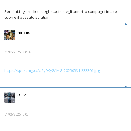
Son finiti i giorni lieti, degli studi e degli amori, o compagni in alto i
cuori e il passato salutiam.
mimmo
31/05/2025, 23:34
https://i.postimg.cc/cJ2y9Ky2/IMG-20250531-233301.jpg
Cri72
01/06/2025, 0:03