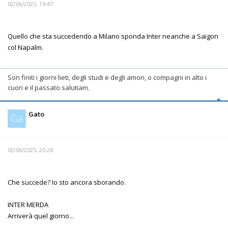
02/06/2025, 19:47
Quello che sta succedendo a Milano sponda Inter neanche a Saigon
col Napalm.
Son finiti i giorni lieti, degli studi e degli amori, o compagni in alto i
cuori e il passato salutiam.
Gato
Ga
02/06/2025, 20:28
Che succede? Io sto ancora sborando.
INTER MERDA
Arriverà quel giorno...