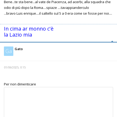
Bene...te sta bene...al vate de Piacenza, ad acerbi, alla squadra che
odio di più dopo la Roma....spiaze ....tavappianderculo
...bravo Luis enrique....il saltello sul 5 a 0 era come se fosse per noi....
In cima ar monno c'è
la Lazio mia
Gato
Ga
01/06/2025, 0:15
Per non dimenticare