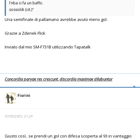
l'nba ci fa un baffo.
sossoldi (cit.)"
Una semifinale di pallamano avrebbe avuto meno gol.
Grazie a Zdenek Flick
Inviato dal mio SM-F731B utilizzando Tapatalk
Concordia parvae res crescunt, discordia maximae dilabuntur
Fiorini
07/05/2025, 21:24
Giusto così.. se prendi un gol con difesa scoperta al 93 in vantaggio