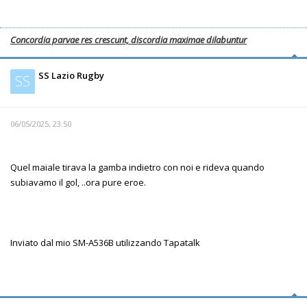
Concordia parvae res crescunt, discordia maximae dilabuntur
SS Lazio Rugby
SS
06/05/2025, 23:50
Quel maiale tirava la gamba indietro con noi e rideva quando
subiavamo il gol, ..ora pure eroe.
Inviato dal mio SM-A536B utilizzando Tapatalk