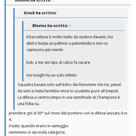
mimmo
ha scritto:
↑
Stock ha scritto:
Blevins
ha scritto:
↑
il barcellona è molto bello da vedere davanti, ma
dietro basta un pallone a palombella e non ce
capiscono più niente
bah, a me sto tipo di calcio fa cacare
ma inzaghi ha un culo infinito
Squadra basata solo sull'estro dei fenomeni che ha, yamal
da solo in Italia farebbe vince lo scudetto pure all'empoli.
La difesa a centrocampo in una semifinale di Champions è
una follia su.
prendere gol al 93° sul rinvio del portiere con la difesa lasciata 4 vs
4.
il tutto quando erano in vantaggio.
nemmeno in seconda categoria.