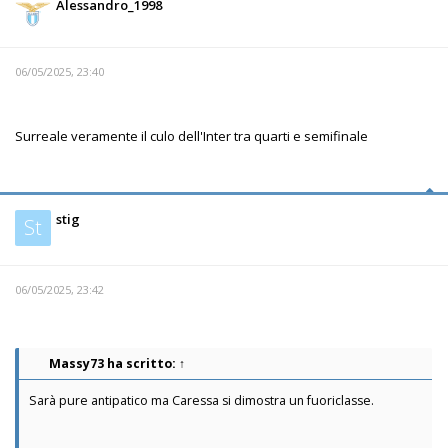
Alessandro_1998
06/05/2025, 23:40
Surreale veramente il culo dell'Inter tra quarti e semifinale
stig
St
06/05/2025, 23:42
Massy73
ha scritto:
↑
Sarà pure antipatico ma Caressa si dimostra un fuoriclasse.