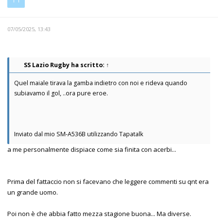
07/05/2025, 13:43
SS Lazio Rugby
ha scritto:
↑
Quel maiale tirava la gamba indietro con noi e rideva quando
subiavamo il gol, ..ora pure eroe.
Inviato dal mio SM-A536B utilizzando Tapatalk
a me personalmente dispiace come sia finita con acerbi...
Prima del fattaccio non si facevano che leggere commenti su qnt era
un grande uomo.
Poi non è che abbia fatto mezza stagione buona... Ma diverse.