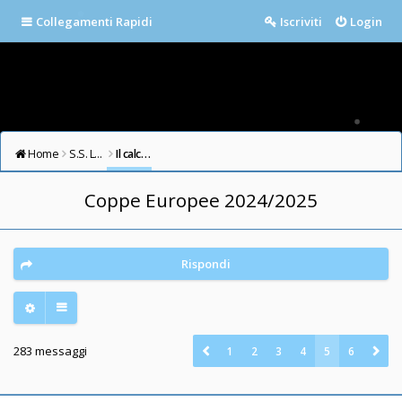
Collegamenti Rapidi
Iscriviti
Login
Home
S.S. LAZIO FORUM
Il calcio in testa
Coppe Europee 2024/2025
Rispondi
283 messaggi
1
2
3
4
5
6