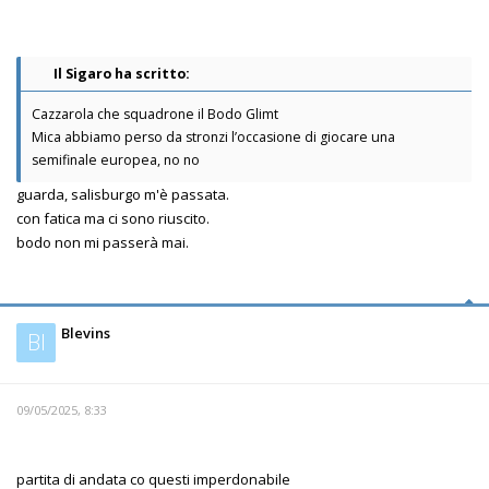
Il Sigaro ha scritto:
Cazzarola che squadrone il Bodo Glimt
Mica abbiamo perso da stronzi l’occasione di giocare una
semifinale europea, no no
guarda, salisburgo m'è passata.
con fatica ma ci sono riuscito.
bodo non mi passerà mai.
Blevins
Bl
09/05/2025, 8:33
partita di andata co questi imperdonabile