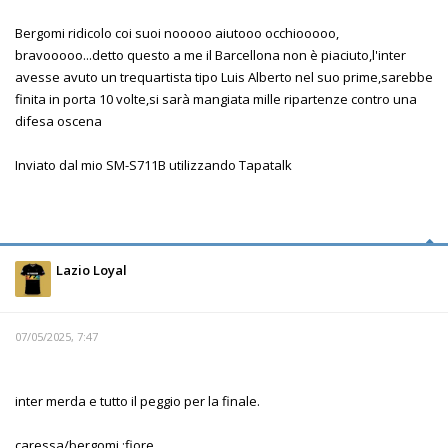
Bergomi ridicolo coi suoi nooooo aiutooo occhiooooo,
bravooooo...detto questo a me il Barcellona non è piaciuto,l'inter
avesse avuto un trequartista tipo Luis Alberto nel suo prime,sarebbe
finita in porta 10 volte,si sarà mangiata mille ripartenze contro una
difesa oscena
Inviato dal mio SM-S711B utilizzando Tapatalk
Lazio Loyal
07/05/2025, 7:47
inter merda e tutto il peggio per la finale.
caressa/bergomi :fiore