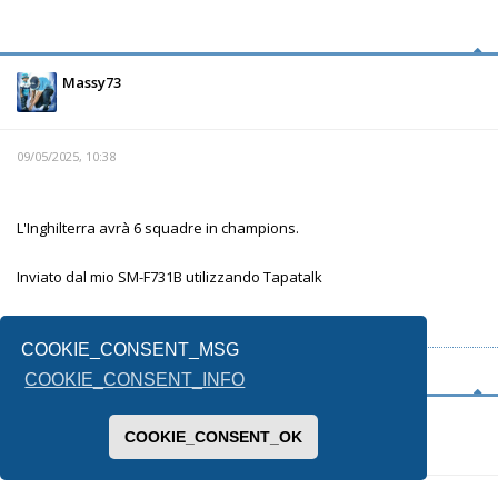
Massy73
09/05/2025, 10:38
L'Inghilterra avrà 6 squadre in champions.
Inviato dal mio SM-F731B utilizzando Tapatalk
COOKIE_CONSENT_MSG
Concordia parvae res crescunt, discordia maximae dilabuntur
COOKIE_CONSENT_INFO
Gato
Ga
COOKIE_CONSENT_OK