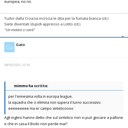
europea, no no
Tudor dalla Croazia incrocia le dita per la fumata bianca (cit.)
Siete diventati stupidi appresso a Lotito (cit.)
"Un motivo ci sarà"
Gato
Ga
08/05/2025, 23:34
mimmo ha scritto:
per l'ennesima volta in europa league,
la squadra che ci elimina non supera il turno successivo.
eeeeeeeee ma er campo sinteticoooo
Agli inglesi hanno detto che sul sintetico non si può giocare a pallone
e che in casa il Bodo non perde mai?