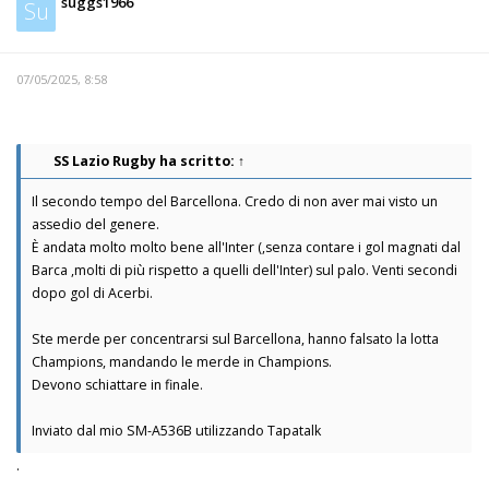
suggs1966
Su
07/05/2025, 8:58
SS Lazio Rugby
ha scritto:
↑
Il secondo tempo del Barcellona. Credo di non aver mai visto un
assedio del genere.
È andata molto molto bene all'Inter (,senza contare i gol magnati dal
Barca ,molti di più rispetto a quelli dell'Inter) sul palo. Venti secondi
dopo gol di Acerbi.
Ste merde per concentrarsi sul Barcellona, hanno falsato la lotta
Champions, mandando le merde in Champions.
Devono schiattare in finale.
Inviato dal mio SM-A536B utilizzando Tapatalk
.