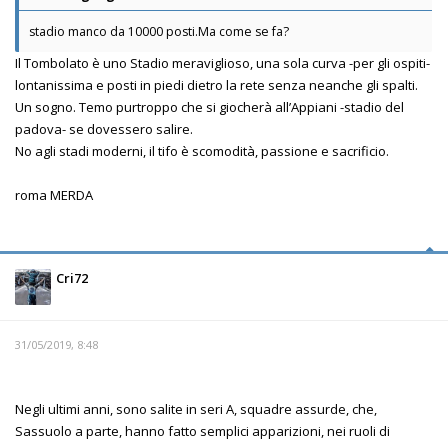
stadio manco da 10000 posti.Ma come se fa?
Il Tombolato è uno Stadio meraviglioso, una sola curva -per gli ospiti-
lontanissima e posti in piedi dietro la rete senza neanche gli spalti.
Un sogno. Temo purtroppo che si giocherà all’Appiani -stadio del
padova- se dovessero salire.
No agli stadi moderni, il tifo è scomodità, passione e sacrificio.
roma MERDA
Cri72
31/05/2019, 8:48
Negli ultimi anni, sono salite in seri A, squadre assurde, che,
Sassuolo a parte, hanno fatto semplici apparizioni, nei ruoli di