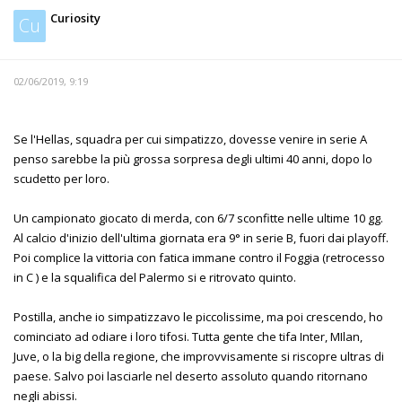
Curiosity
Cu
02/06/2019, 9:19
Se l'Hellas, squadra per cui simpatizzo, dovesse venire in serie A
penso sarebbe la più grossa sorpresa degli ultimi 40 anni, dopo lo
scudetto per loro.
Un campionato giocato di merda, con 6/7 sconfitte nelle ultime 10 gg.
Al calcio d'inizio dell'ultima giornata era 9° in serie B, fuori dai playoff.
Poi complice la vittoria con fatica immane contro il Foggia (retrocesso
in C ) e la squalifica del Palermo si e ritrovato quinto.
Postilla, anche io simpatizzavo le piccolissime, ma poi crescendo, ho
cominciato ad odiare i loro tifosi. Tutta gente che tifa Inter, MIlan,
Juve, o la big della regione, che improvvisamente si riscopre ultras di
paese. Salvo poi lasciarle nel deserto assoluto quando ritornano
negli abissi.