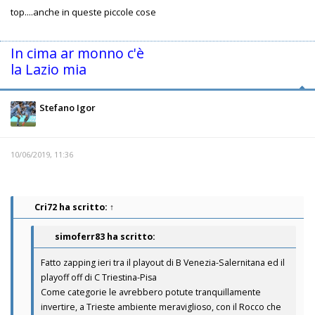
top....anche in queste piccole cose
In cima ar monno c'è
la Lazio mia
Stefano Igor
10/06/2019, 11:36
Cri72
ha scritto:
↑
simoferr83 ha scritto:
Fatto zapping ieri tra il playout di B Venezia-Salernitana ed il
playoff off di C Triestina-Pisa
Come categorie le avrebbero potute tranquillamente
invertire, a Trieste ambiente meraviglioso, con il Rocco che