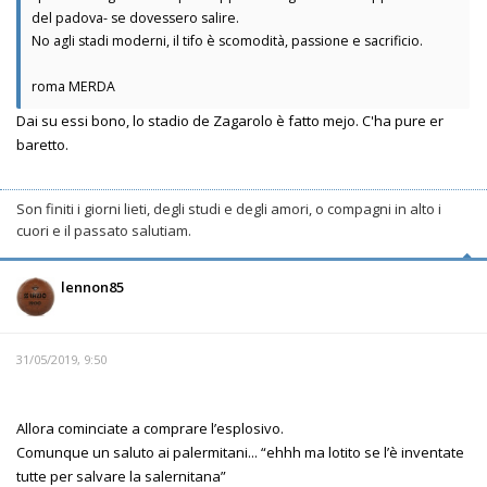
del padova- se dovessero salire.
No agli stadi moderni, il tifo è scomodità, passione e sacrificio.
roma MERDA
Dai su essi bono, lo stadio de Zagarolo è fatto mejo. C'ha pure er
baretto.
Son finiti i giorni lieti, degli studi e degli amori, o compagni in alto i
cuori e il passato salutiam.
lennon85
31/05/2019, 9:50
Allora cominciate a comprare l’esplosivo.
Comunque un saluto ai palermitani... “ehhh ma lotito se l’è inventate
tutte per salvare la salernitana”