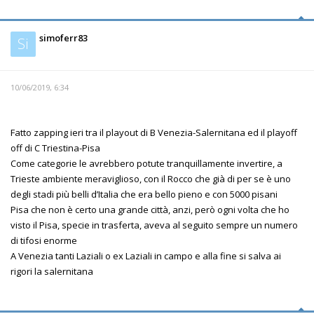
simoferr83
Si
10/06/2019, 6:34
Fatto zapping ieri tra il playout di B Venezia-Salernitana ed il playoff
off di C Triestina-Pisa
Come categorie le avrebbero potute tranquillamente invertire, a
Trieste ambiente meraviglioso, con il Rocco che già di per se è uno
degli stadi più belli d’Italia che era bello pieno e con 5000 pisani
Pisa che non è certo una grande città, anzi, però ogni volta che ho
visto il Pisa, specie in trasferta, aveva al seguito sempre un numero
di tifosi enorme
A Venezia tanti Laziali o ex Laziali in campo e alla fine si salva ai
rigori la salernitana