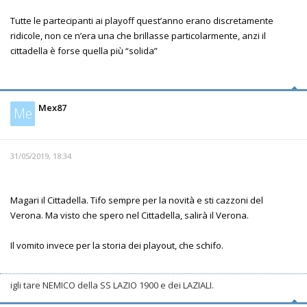
Tutte le partecipanti ai playoff quest’anno erano discretamente
ridicole, non ce n’era una che brillasse particolarmente, anzi il
cittadella è forse quella più “solida”
Mex87
Me
31/05/2019, 18:34
Magari il Cittadella. Tifo sempre per la novità e sti cazzoni del
Verona. Ma visto che spero nel Cittadella, salirà il Verona.
Il vomito invece per la storia dei playout, che schifo.
igli tare NEMICO della SS LAZIO 1900 e dei LAZIALI.