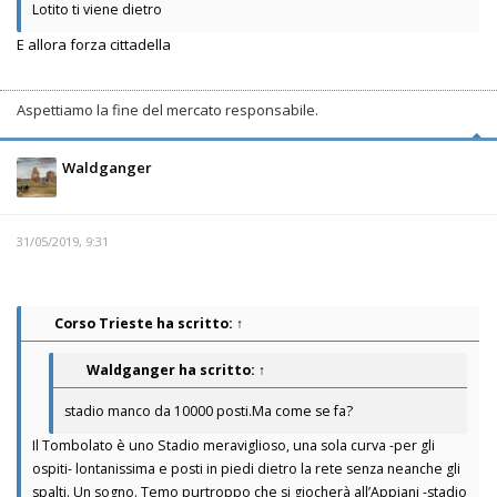
Lotito ti viene dietro
E allora forza cittadella
Aspettiamo la fine del mercato responsabile.
Waldganger
31/05/2019, 9:31
Corso Trieste
ha scritto:
↑
Waldganger
ha scritto:
↑
stadio manco da 10000 posti.Ma come se fa?
Il Tombolato è uno Stadio meraviglioso, una sola curva -per gli
ospiti- lontanissima e posti in piedi dietro la rete senza neanche gli
spalti. Un sogno. Temo purtroppo che si giocherà all’Appiani -stadio