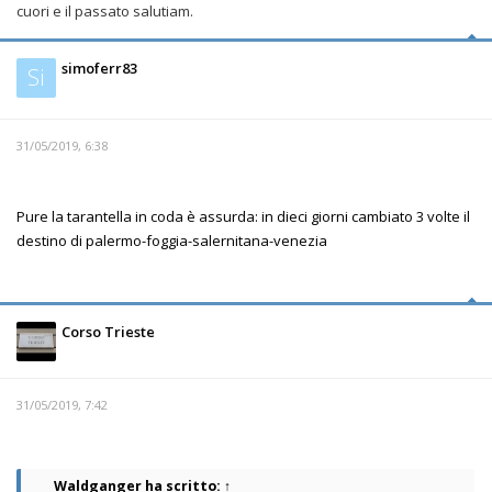
cuori e il passato salutiam.
simoferr83
Si
31/05/2019, 6:38
Pure la tarantella in coda è assurda: in dieci giorni cambiato 3 volte il
destino di palermo-foggia-salernitana-venezia
Corso Trieste
31/05/2019, 7:42
Waldganger
ha scritto:
↑