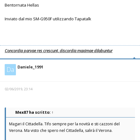
Bentornata Hellas
Inviato dal mio SM-G950F utilizzando Tapatalk
Concordia parvae res crescunt, discordia maximae dilabuntur
Daniele_1991
Da
02/06/2019, 23:14
Mex87
ha scritto:
↑
Magari il Cittadella. Tifo sempre per la novità e sti cazzoni del
Verona. Ma visto che spero nel Cittadella, salirà il Verona.