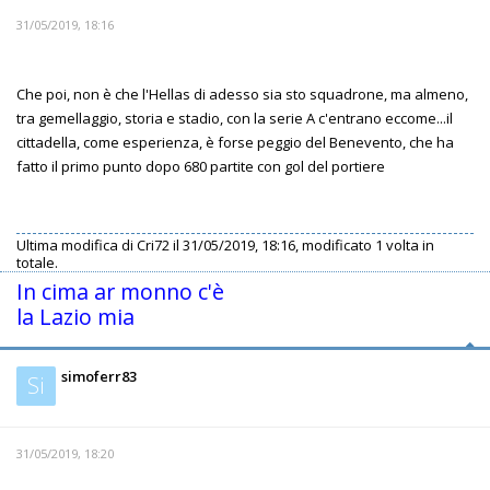
31/05/2019, 18:16
Che poi, non è che l'Hellas di adesso sia sto squadrone, ma almeno,
tra gemellaggio, storia e stadio, con la serie A c'entrano eccome...il
cittadella, come esperienza, è forse peggio del Benevento, che ha
fatto il primo punto dopo 680 partite con gol del portiere
Ultima modifica di
Cri72
il 31/05/2019, 18:16, modificato 1 volta in
totale.
In cima ar monno c'è
la Lazio mia
simoferr83
Si
31/05/2019, 18:20