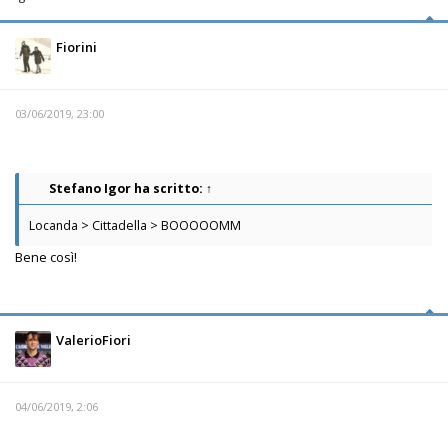
Fiorini
03/06/2019, 23:00
Stefano Igor
ha scritto:
↑
Locanda > Cittadella > BOOOOOMM
Bene così!
ValerioFiori
04/06/2019, 2:06