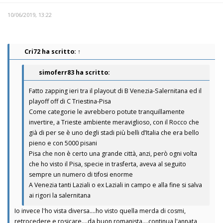
10/06/2019, 13:22
Cri72
ha scritto:
↑
simoferr83 ha scritto:
Fatto zapping ieri tra il playout di B Venezia-Salernitana ed il
playoff off di C Triestina-Pisa
Come categorie le avrebbero potute tranquillamente
invertire, a Trieste ambiente meraviglioso, con il Rocco che
già di per se è uno degli stadi più belli d’Italia che era bello
pieno e con 5000 pisani
Pisa che non è certo una grande città, anzi, però ogni volta
che ho visto il Pisa, specie in trasferta, aveva al seguito
sempre un numero di tifosi enorme
A Venezia tanti Laziali o ex Laziali in campo e alla fine si salva
ai rigori la salernitana
Io invece l'ho vista diversa....ho visto quella merda di cosmi,
retrocedere e rosicare....da buon romanista....continua l'annata