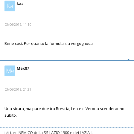
kaa
Ka
03/06/2019, 11:10
Bene così. Per quanto la formula sia vergognosa
Mex87
Me
03/06/2019, 21:21
Una sicura, ma pure due tra Brescia, Lecce e Verona scenderanno
subito.
igli tare NEMICO della SS LAZIO 1900 e dei LAZIALI.