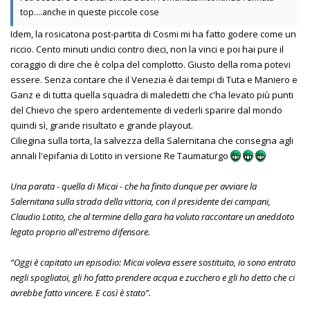
top....anche in queste piccole cose
Idem, la rosicatona post-partita di Cosmi mi ha fatto godere come un
riccio. Cento minuti undici contro dieci, non la vinci e poi hai pure il
coraggio di dire che è colpa del complotto. Giusto della roma potevi
essere. Senza contare che il Venezia è dai tempi di Tuta e Maniero e
Ganz e di tutta quella squadra di maledetti che c'ha levato più punti
del Chievo che spero ardentemente di vederli sparire dal mondo
quindi sì, grande risultato e grande playout.
Ciliegina sulla torta, la salvezza della Salernitana che consegna agli
annali l'epifania di Lotito in versione Re Taumaturgo
Una parata - quella di Micai - che ha finito dunque per avviare la
Salernitana sulla strada della vittoria, con il presidente dei campani,
Claudio Lotito, che al termine della gara ha voluto raccontare un aneddoto
legato proprio all'estremo difensore.
“Oggi è capitato un episodio: Micai voleva essere sostituito, io sono entrato
negli spogliatoi, gli ho fatto prendere acqua e zucchero e gli ho detto che ci
avrebbe fatto vincere. E così è stato”.