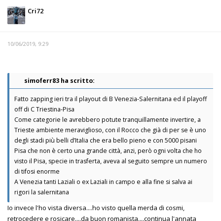
Cri72
10/06/2019, 9:29
simoferr83 ha scritto:
Fatto zapping ieri tra il playout di B Venezia-Salernitana ed il playoff
off di C Triestina-Pisa
Come categorie le avrebbero potute tranquillamente invertire, a
Trieste ambiente meraviglioso, con il Rocco che già di per se è uno
degli stadi più belli d’Italia che era bello pieno e con 5000 pisani
Pisa che non è certo una grande città, anzi, però ogni volta che ho
visto il Pisa, specie in trasferta, aveva al seguito sempre un numero
di tifosi enorme
A Venezia tanti Laziali o ex Laziali in campo e alla fine si salva ai
rigori la salernitana
Io invece l'ho vista diversa....ho visto quella merda di cosmi,
retrocedere e rosicare....da buon romanista....continua l'annata