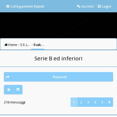
Collegamenti Rapidi
Iscriviti
Login
Home
S.S. LAZIO FORUM
Il calcio in testa
Serie B ed inferiori
Rispondi
216 messaggi
1
2
3
4
5