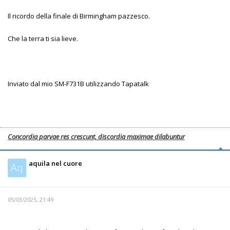
Il ricordo della finale di Birmingham pazzesco.
Che la terra ti sia lieve.
Inviato dal mio SM-F731B utilizzando Tapatalk
Concordia parvae res crescunt, discordia maximae dilabuntur
aquila nel cuore
Aq
05/03/2025, 21:49