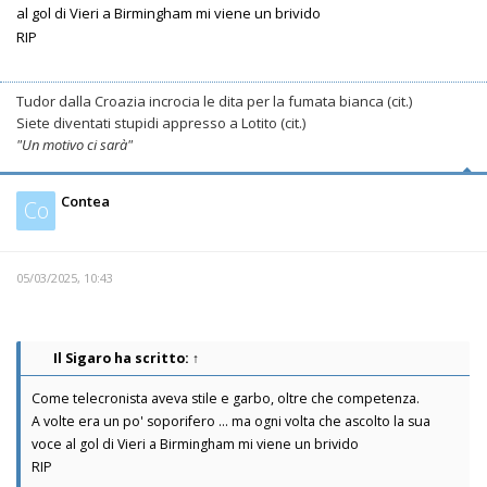
al gol di Vieri a Birmingham mi viene un brivido
RIP
Tudor dalla Croazia incrocia le dita per la fumata bianca (cit.)
Siete diventati stupidi appresso a Lotito (cit.)
"Un motivo ci sarà"
Contea
Co
05/03/2025, 10:43
Il Sigaro
ha scritto:
↑
Come telecronista aveva stile e garbo, oltre che competenza.
A volte era un po' soporifero ... ma ogni volta che ascolto la sua
voce al gol di Vieri a Birmingham mi viene un brivido
RIP