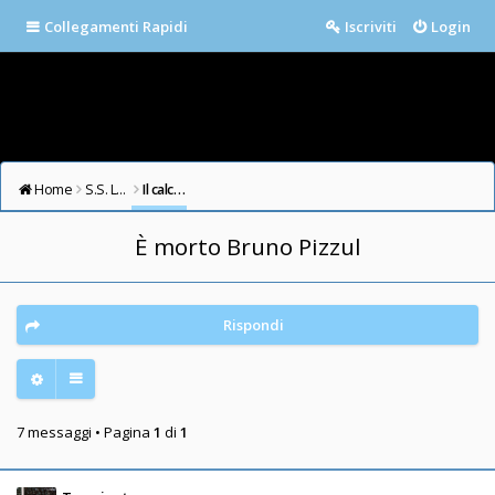
Collegamenti Rapidi
Iscriviti
Login
Home
S.S. LAZIO FORUM
Il calcio in testa
È morto Bruno Pizzul
Rispondi
7 messaggi • Pagina
1
di
1