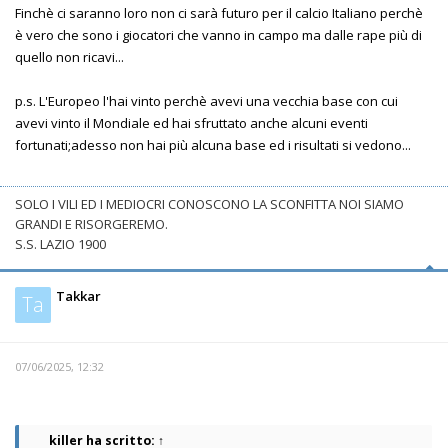
Finchè ci saranno loro non ci sarà futuro per il calcio Italiano perchè
è vero che sono i giocatori che vanno in campo ma dalle rape più di
quello non ricavi...
p.s. L'Europeo l'hai vinto perchè avevi una vecchia base con cui
avevi vinto il Mondiale ed hai sfruttato anche alcuni eventi
fortunati;adesso non hai più alcuna base ed i risultati si vedono...
SOLO I VILI ED I MEDIOCRI CONOSCONO LA SCONFITTA NOI SIAMO
GRANDI E RISORGEREMO.
S.S. LAZIO 1900
Takkar
Ta
07/06/2025, 12:32
killer
ha scritto:
↑