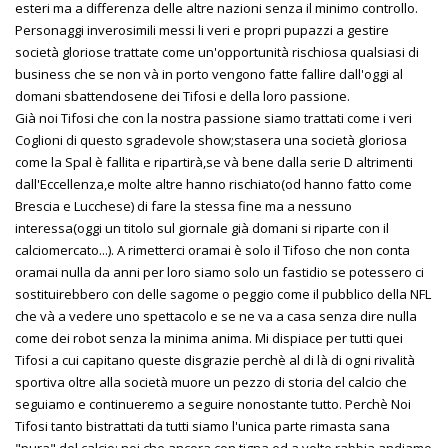
esteri ma a differenza delle altre nazioni senza il minimo controllo.
Personaggi inverosimili messi li veri e propri pupazzi a gestire
società gloriose trattate come un'opportunità rischiosa qualsiasi di
business che se non và in porto vengono fatte fallire dall'oggi al
domani sbattendosene dei Tifosi e della loro passione.
Già noi Tifosi che con la nostra passione siamo trattati come i veri
Coglioni di questo sgradevole show;stasera una società gloriosa
come la Spal è fallita e ripartirà,se và bene dalla serie D altrimenti
dall'Eccellenza,e molte altre hanno rischiato(od hanno fatto come
Brescia e Lucchese) di fare la stessa fine ma a nessuno
interessa(oggi un titolo sul giornale già domani si riparte con il
calciomercato...). A rimetterci oramai è solo il Tifoso che non conta
oramai nulla da anni per loro siamo solo un fastidio se potessero ci
sostituirebbero con delle sagome o peggio come il pubblico della NFL
che và a vedere uno spettacolo e se ne va a casa senza dire nulla
come dei robot senza la minima anima. Mi dispiace per tutti quei
Tifosi a cui capitano queste disgrazie perchè al di là di ogni rivalità
sportiva oltre alla società muore un pezzo di storia del calcio che
seguiamo e continueremo a seguire nonostante tutto. Perchè Noi
Tifosi tanto bistrattati da tutti siamo l'unica parte rimasta sana
"pura" del calcio; noi che ancora con tigna ed a volte rabbia andiamo