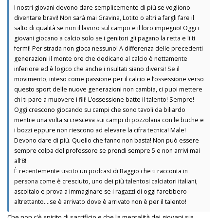
I nostri giovani devono dare semplicemente di più se vogliono
diventare bravi! Non sarà mai Gravina, Lotito o altri a fargli fare il
salto di qualità se non il lavoro sul campo e il loro impegno! Oggi i
giovani giocano a calcio solo se i genitori gli pagano la retta e li ti
fermi! Per strada non gioca nessuno! A differenza delle precedenti
generazioni il monte ore che dedicano al calcio è nettamente
inferiore ed è logico che anche i risultati siano diversi! Se il
movimento, inteso come passione per il calcio e l’ossessione verso
questo sport delle nuove generazioni non cambia, ci puoi mettere
chi ti pare a muovere i fili! L’ossessione batte il talento! Sempre!
Oggi crescono giocando su campi che sono tavoli da biliardo
mentre una volta si cresceva sui campi di pozzolana con le buche e
i bozzi eppure non riescono ad elevare la cifra tecnica! Male!
Devono dare di più. Quello che fanno non basta! Non può essere
sempre colpa del professore se prendi sempre 5 e non arrivi mai
all’8!
È recentemente uscito un podcast di Baggio che ti racconta in
persona come è cresciuto, uno dei più talentosi calciatori italiani,
ascoltalo e prova a immaginare se i ragazzi di oggi farebbero
altrettanto….se è arrivato dove è arrivato non è per il talento!
Che non c'è spirito di sacrificio e che la mentalità dei giovani sia