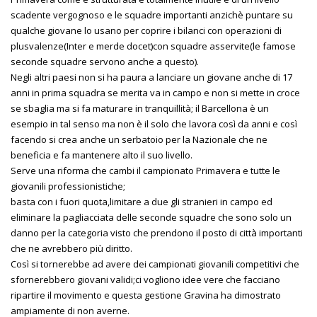
scadente vergognoso e le squadre importanti anzichè puntare su
qualche giovane lo usano per coprire i bilanci con operazioni di
plusvalenze(Inter e merde docet)con squadre asservite(le famose
seconde squadre servono anche a questo).
Negli altri paesi non si ha paura a lanciare un giovane anche di 17
anni in prima squadra se merita va in campo e non si mette in croce
se sbaglia ma si fa maturare in tranquillità; il Barcellona è un
esempio in tal senso ma non è il solo che lavora così da anni e così
facendo si crea anche un serbatoio per la Nazionale che ne
beneficia e fa mantenere alto il suo livello.
Serve una riforma che cambi il campionato Primavera e tutte le
giovanili professionistiche;
basta con i fuori quota,limitare a due gli stranieri in campo ed
eliminare la pagliacciata delle seconde squadre che sono solo un
danno per la categoria visto che prendono il posto di città importanti
che ne avrebbero più diritto.
Così si tornerebbe ad avere dei campionati giovanili competitivi che
sfornerebbero giovani validi;ci vogliono idee vere che facciano
ripartire il movimento e questa gestione Gravina ha dimostrato
ampiamente di non averne.