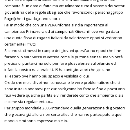
cambiata è un dato di fatto;ma attualmente tutto il sistema dei settori
giovanili ha delle regole sbagliate che favoriscono i personaggi(tipo
Bagni)che ci guadagnano sopra.
Fai in modo che con una VERA riforma si ridia importanza al
campionato Primavera ed ai campionati Giovanili ove venga data
una quota fissa di ragazzi Italiani da valorizzare eppoi si vedranno
certamente i frutti.
Si sono stati messi in campo dei giovani quest'anno eppoi che fine
faranno lo sai? Messi in vetrina come le puttane senza una volontà
precisa di puntarci ma solo per fare plusvalenze sul bilancio ed
infatti la nostra nazionale U.19 ha tanti giocatori che giocano
all'estero ove hanno più spazio e visibilità di qui.
Credo che molti di voi non conoscano le vere problematiche che ci
sono in Italia andatevi per curiosità,come ho fatto io fino a pochi anni
fà,a vedere qualche partita e vi renderete conto che ambiente ci sia
e come sia regolamentato...
Per gruppo mondiale 2006 intendevo quella generazione di giocatori
che giocava già allora non certo atleti che hanno partecipato a quel
mondiale mi sono espresso male io.