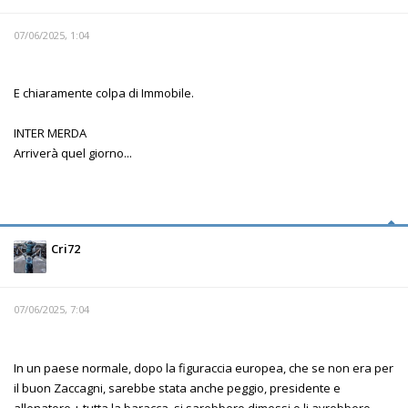
07/06/2025, 1:04
E chiaramente colpa di Immobile.
INTER MERDA
Arriverà quel giorno...
Cri72
07/06/2025, 7:04
In un paese normale, dopo la figuraccia europea, che se non era per
il buon Zaccagni, sarebbe stata anche peggio, presidente e
allenatore + tutta la baracca, si sarebbero dimessi o li avrebbero