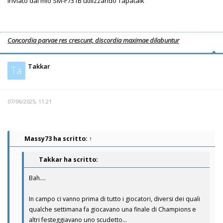
Inviato dal mio SM-F731B utilizzando Tapatalk
Concordia parvae res crescunt, discordia maximae dilabuntur
Takkar
Ta
07/06/2025, 11:21
Massy73
ha scritto:
↑
Takkar ha scritto:
Bah….
In campo ci vanno prima di tutto i giocatori, diversi dei quali
qualche settimana fa giocavano una finale di Champions e
altri festeggiavano uno scudetto…