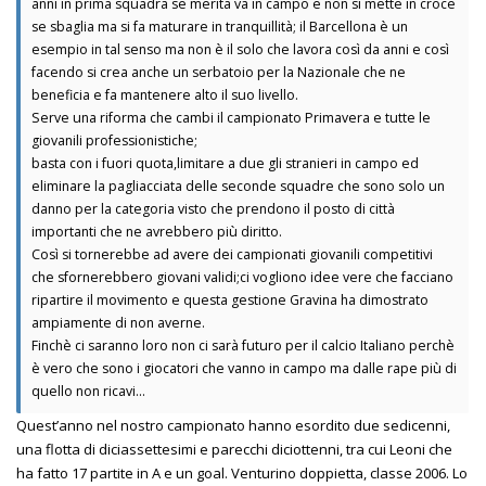
anni in prima squadra se merita va in campo e non si mette in croce
se sbaglia ma si fa maturare in tranquillità; il Barcellona è un
esempio in tal senso ma non è il solo che lavora così da anni e così
facendo si crea anche un serbatoio per la Nazionale che ne
beneficia e fa mantenere alto il suo livello.
Serve una riforma che cambi il campionato Primavera e tutte le
giovanili professionistiche;
basta con i fuori quota,limitare a due gli stranieri in campo ed
eliminare la pagliacciata delle seconde squadre che sono solo un
danno per la categoria visto che prendono il posto di città
importanti che ne avrebbero più diritto.
Così si tornerebbe ad avere dei campionati giovanili competitivi
che sfornerebbero giovani validi;ci vogliono idee vere che facciano
ripartire il movimento e questa gestione Gravina ha dimostrato
ampiamente di non averne.
Finchè ci saranno loro non ci sarà futuro per il calcio Italiano perchè
è vero che sono i giocatori che vanno in campo ma dalle rape più di
quello non ricavi...
Quest’anno nel nostro campionato hanno esordito due sedicenni,
una flotta di diciassettesimi e parecchi diciottenni, tra cui Leoni che
ha fatto 17 partite in A e un goal. Venturino doppietta, classe 2006. Lo