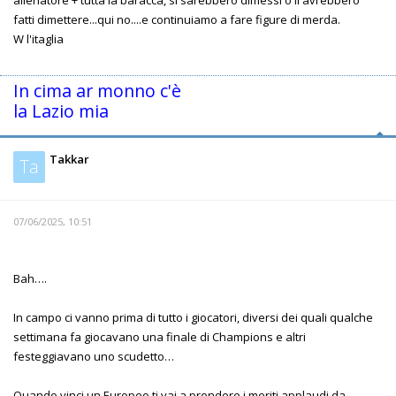
fatti dimettere...qui no....e continuiamo a fare figure di merda.
W l'itaglia
In cima ar monno c'è
la Lazio mia
Takkar
Ta
07/06/2025, 10:51
Bah….
In campo ci vanno prima di tutto i giocatori, diversi dei quali qualche
settimana fa giocavano una finale di Champions e altri
festeggiavano uno scudetto…
Quando vinci un Europeo ti vai a prendere i meriti applaudi da