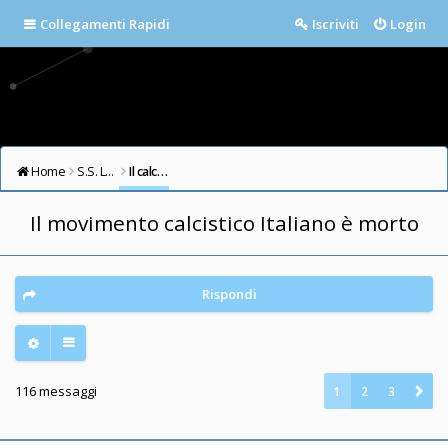
Collegamenti Rapidi
Iscriviti
Login
Home
S.S. LAZIO FORUM
Il calcio in testa
Il movimento calcistico Italiano è morto
Rispondi
116 messaggi
1
2
3