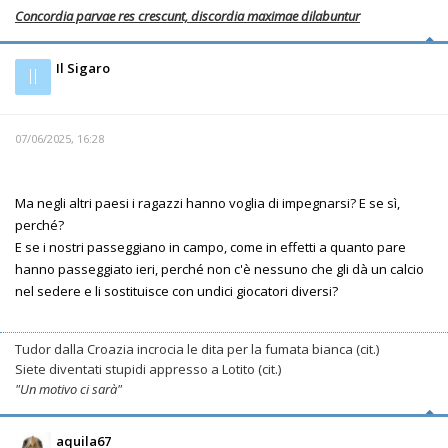
Concordia parvae res crescunt, discordia maximae dilabuntur
Il Sigaro
Il
07/06/2025, 16:28
Ma negli altri paesi i ragazzi hanno voglia di impegnarsi? E se sì,
perché?
E se i nostri passeggiano in campo, come in effetti a quanto pare
hanno passeggiato ieri, perché non c'è nessuno che gli dà un calcio
nel sedere e li sostituisce con undici giocatori diversi?
Tudor dalla Croazia incrocia le dita per la fumata bianca (cit.)
Siete diventati stupidi appresso a Lotito (cit.)
"Un motivo ci sarà"
aquila67