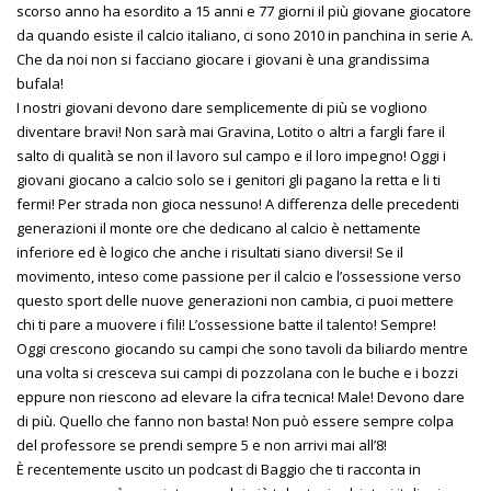
scorso anno ha esordito a 15 anni e 77 giorni il più giovane giocatore
da quando esiste il calcio italiano, ci sono 2010 in panchina in serie A.
Che da noi non si facciano giocare i giovani è una grandissima
bufala!
I nostri giovani devono dare semplicemente di più se vogliono
diventare bravi! Non sarà mai Gravina, Lotito o altri a fargli fare il
salto di qualità se non il lavoro sul campo e il loro impegno! Oggi i
giovani giocano a calcio solo se i genitori gli pagano la retta e li ti
fermi! Per strada non gioca nessuno! A differenza delle precedenti
generazioni il monte ore che dedicano al calcio è nettamente
inferiore ed è logico che anche i risultati siano diversi! Se il
movimento, inteso come passione per il calcio e l’ossessione verso
questo sport delle nuove generazioni non cambia, ci puoi mettere
chi ti pare a muovere i fili! L’ossessione batte il talento! Sempre!
Oggi crescono giocando su campi che sono tavoli da biliardo mentre
una volta si cresceva sui campi di pozzolana con le buche e i bozzi
eppure non riescono ad elevare la cifra tecnica! Male! Devono dare
di più. Quello che fanno non basta! Non può essere sempre colpa
del professore se prendi sempre 5 e non arrivi mai all’8!
È recentemente uscito un podcast di Baggio che ti racconta in