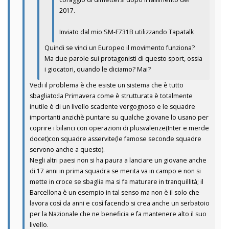
2017.
Inviato dal mio SM-F731B utilizzando Tapatalk
Quindi se vinci un Europeo il movimento funziona?
Ma due parole sui protagonisti di questo sport, ossia
i giocatori, quando le diciamo? Mai?
Vedi il problema è che esiste un sistema che è tutto
sbagliato:la Primavera come è strutturata è totalmente
inutile è di un livello scadente vergognoso e le squadre
importanti anzichè puntare su qualche giovane lo usano per
coprire i bilanci con operazioni di plusvalenze(Inter e merde
docet)con squadre asservite(le famose seconde squadre
servono anche a questo).
Negli altri paesi non si ha paura a lanciare un giovane anche
di 17 anni in prima squadra se merita va in campo e non si
mette in croce se sbaglia ma si fa maturare in tranquillità; il
Barcellona è un esempio in tal senso ma non è il solo che
lavora così da anni e così facendo si crea anche un serbatoio
per la Nazionale che ne beneficia e fa mantenere alto il suo
livello.