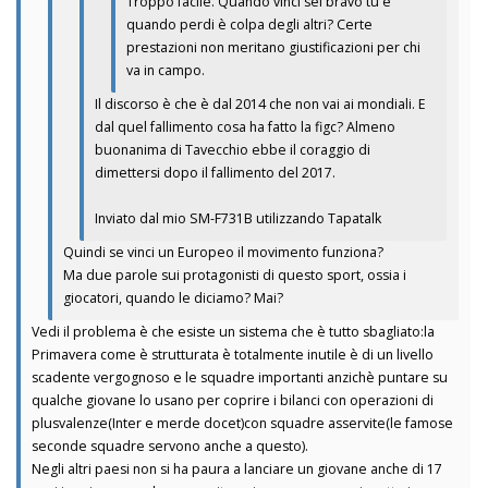
Troppo facile. Quando vinci sei bravo tu e
quando perdi è colpa degli altri? Certe
prestazioni non meritano giustificazioni per chi
va in campo.
Il discorso è che è dal 2014 che non vai ai mondiali. E
dal quel fallimento cosa ha fatto la figc? Almeno
buonanima di Tavecchio ebbe il coraggio di
dimettersi dopo il fallimento del 2017.
Inviato dal mio SM-F731B utilizzando Tapatalk
Quindi se vinci un Europeo il movimento funziona?
Ma due parole sui protagonisti di questo sport, ossia i
giocatori, quando le diciamo? Mai?
Vedi il problema è che esiste un sistema che è tutto sbagliato:la
Primavera come è strutturata è totalmente inutile è di un livello
scadente vergognoso e le squadre importanti anzichè puntare su
qualche giovane lo usano per coprire i bilanci con operazioni di
plusvalenze(Inter e merde docet)con squadre asservite(le famose
seconde squadre servono anche a questo).
Negli altri paesi non si ha paura a lanciare un giovane anche di 17