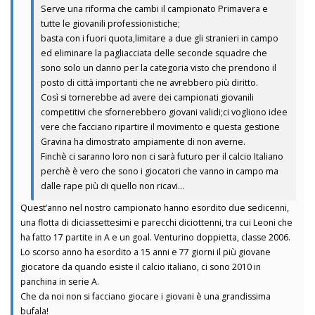
Serve una riforma che cambi il campionato Primavera e
tutte le giovanili professionistiche;
basta con i fuori quota,limitare a due gli stranieri in campo
ed eliminare la pagliacciata delle seconde squadre che
sono solo un danno per la categoria visto che prendono il
posto di città importanti che ne avrebbero più diritto.
Così si tornerebbe ad avere dei campionati giovanili
competitivi che sfornerebbero giovani validi;ci vogliono idee
vere che facciano ripartire il movimento e questa gestione
Gravina ha dimostrato ampiamente di non averne.
Finchè ci saranno loro non ci sarà futuro per il calcio Italiano
perchè è vero che sono i giocatori che vanno in campo ma
dalle rape più di quello non ricavi...
Quest’anno nel nostro campionato hanno esordito due sedicenni,
una flotta di diciassettesimi e parecchi diciottenni, tra cui Leoni che
ha fatto 17 partite in A e un goal. Venturino doppietta, classe 2006.
Lo scorso anno ha esordito a 15 anni e 77 giorni il più giovane
giocatore da quando esiste il calcio italiano, ci sono 2010 in
panchina in serie A.
Che da noi non si facciano giocare i giovani è una grandissima
bufala!