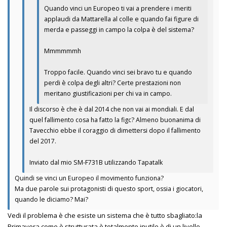
Quando vinci un Europeo ti vai a prendere i meriti
applaudi da Mattarella al colle e quando fai figure di
merda e passeggi in campo la colpa è del sistema?
Mmmmmmh
Troppo facile. Quando vinci sei bravo tu e quando
perdi è colpa degli altri? Certe prestazioni non
meritano giustificazioni per chi va in campo.
Il discorso è che è dal 2014 che non vai ai mondiali. E dal
quel fallimento cosa ha fatto la figc? Almeno buonanima di
Tavecchio ebbe il coraggio di dimettersi dopo il fallimento
del 2017.
Inviato dal mio SM-F731B utilizzando Tapatalk
Quindi se vinci un Europeo il movimento funziona?
Ma due parole sui protagonisti di questo sport, ossia i giocatori,
quando le diciamo? Mai?
Vedi il problema è che esiste un sistema che è tutto sbagliato:la
Primavera come è strutturata è totalmente inutile è di un livello