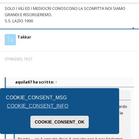
SOLO I VILI ED I MEDIOCRI CONOSCONO LA SCONFITTA NOI SIAMO
GRANDI E RISORGEREMO.
S.S. LAZIO 1900
Takkar
Ta
07/06/2025, 19:27
aquila67
ha scritto:
↑
Takkar
ha scritto:
↑
COOKIE_CONSENT_MSG
COOKIE_CONSENT_INFO
Oggi crescono giocando su campi che sono tavoli da biliardo
mentre una volta si cresceva sui campi di pozzolana con le
buche e i bozzi eppure non riescono ad elevare la cifra
COOKIE_CONSENT_OK
tecnica!