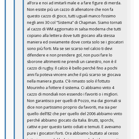
all’ora e noi ad imitarli male e a fare figure di merda.
Non esiste più un cazzo di allenatore che non fa
questo cazzo di gioco, tutti uguali manco fossimo
negli anni 30 col “Sistema” di Chapman. Siamo tornati
al cazzo di WM aggiornato in salsa moderna che tutti
copiano alla lettera dove tutti giocano alla stessa
maniera ed ovviamente dove conta solo se i giocatori
sono più forti. Ma se sei scarso nel calcio ti devi
difendere e non prendere gol, non puoi fare lo
sborone altrimenti ne prendi un canestro, non è il
cazzo di rugby. Il calcio è bello perché fino a pochi
anni fa poteva vincere anche il più scarso se giocava
nella maniera giusta. C’è rimasto solo il fottuto
Mourinho a fottere il sistema. Ci abbiamo vinto 4
cazzo di mondiali non essendo i favoriti o i migliori.
Non garantisco per quelli di Pozzo, ma dai giornali si
dice non partissimo proprio da favoriti, ma sia per
quello dell’82 che per quello del 2006 abbiamo vinto
perché abbiamo giocato da Italia. Brutti, sporchi,
cattivi e per questo tanto odiati e temuti. E avevamo
pure i giocatori forti. Ora abbiamo buttato al cesso