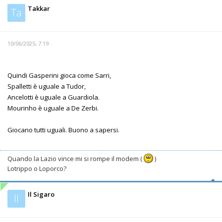
Takkar
Ta
10/06/2025, 7:19
Quindi Gasperini gioca come Sarri,
Spalletti è uguale a Tudor,
Ancelotti è uguale a Guardiola.
Mourinho è uguale a De Zerbi.
Giocano tutti uguali. Buono a sapersi.
Quando la Lazio vince mi si rompe il modem (
)
Lotrippo o Loporco?
Il Sigaro
Il