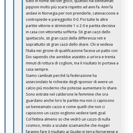
tutto in nome del bel gioco, quando hai beneamati
pipponi molto più scarsi rispetto ad anni fa. Anni fa
andavi in Norvegia per non prenderle, catenaccione e
contropiede e pareggiotto 0-0. Poi tutte le altre
partite vittorie e striminzite 1 o 2-0 e partita decisiva
in casa con vittorietta sofferta. Sti gran cazzi dello
spettacolo, sti gran cazzi della differenza reti e
soprattutto sti gran cazzi dello share. Chi si vedeva
l’italia nei girone di qualificazione faceva un patto con
Dio sapendo che avrebbe assistito a un’ora e trenta
minuti di rottura di coglioni, ma il risultato lo portava a
casa sempre.
Siamo cambiati perché la federazione ha
assecondato le richieste degli sponsor di avere un
calcio più moderno che potesse aumentare lo share.
Sono entrate nel calderone le femmine che ora
guardano anche loro le partite ma non ci capiscono
un beneamato cazzo e come quelli che non ci
capiscono un cazzo vogliono vedere tanti goal.
Col fettina almeno so che vedrò un cazzo di nulla
cosmico, misto a sculate sciamaniche che magari
faranno fare il risultato ai Giudei in terra Norvegese e