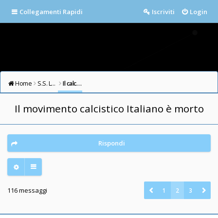
Collegamenti Rapidi
Iscriviti
Login
Home
S.S. LAZIO FORUM
Il calcio in testa
Il movimento calcistico Italiano è morto
Rispondi
116 messaggi
1
2
3