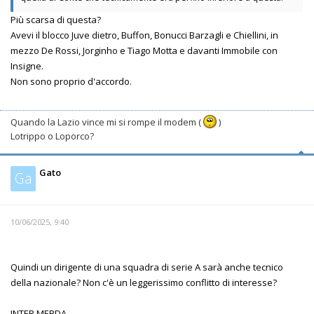
Più scarsa di questa?
Avevi il blocco Juve dietro, Buffon, Bonucci Barzagli e Chiellini, in
mezzo De Rossi, Jorginho e Tiago Motta e davanti Immobile con
Insigne.
Non sono proprio d'accordo.
Quando la Lazio vince mi si rompe il modem (
)
Lotrippo o Loporco?
Gato
Ga
10/06/2025, 9:40
Quindi un dirigente di una squadra di serie A sarà anche tecnico
della nazionale? Non c'è un leggerissimo conflitto di interesse?
INTER MERDA