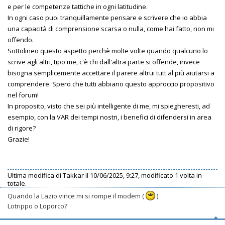
e per le competenze tattiche in ogni latitudine.
In ogni caso puoi tranquillamente pensare e scrivere che io abbia
una capacità di comprensione scarsa o nulla, come hai fatto, non mi
offendo.
Sottolineo questo aspetto perchè molte volte quando qualcuno lo
scrive agli altri, tipo me, c'è chi dall'altra parte si offende, invece
bisogna semplicemente accettare il parere altrui tutt'al più aiutarsi a
comprendere. Spero che tutti abbiano questo approccio propositivo
nel forum!
In proposito, visto che sei più intelligente di me, mi spiegheresti, ad
esempio, con la VAR dei tempi nostri, i benefici di difendersi in area
di rigore?
Grazie!
Ultima modifica di
Takkar
il 10/06/2025, 9:27, modificato 1 volta in
totale.
Quando la Lazio vince mi si rompe il modem (
)
Lotrippo o Loporco?