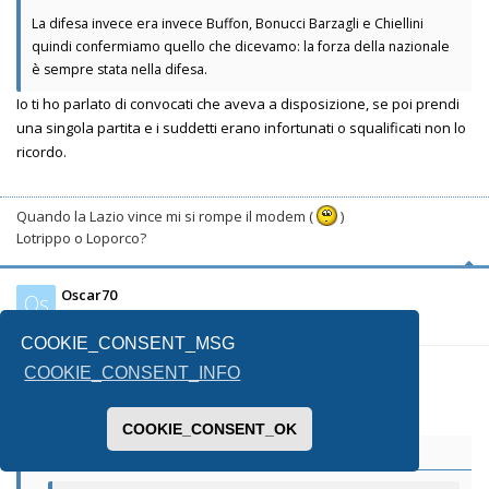
La difesa invece era invece Buffon, Bonucci Barzagli e Chiellini
quindi confermiamo quello che dicevamo: la forza della nazionale
è sempre stata nella difesa.
Io ti ho parlato di convocati che aveva a disposizione, se poi prendi
una singola partita e i suddetti erano infortunati o squalificati non lo
ricordo.
Quando la Lazio vince mi si rompe il modem (
)
Lotrippo o Loporco?
Oscar70
Os
COOKIE_CONSENT_MSG
10/06/2025, 10:19
COOKIE_CONSENT_INFO
COOKIE_CONSENT_OK
Il Sigaro
ha scritto:
↑