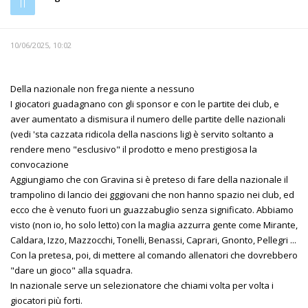
Il
10/06/2025, 10:02
Della nazionale non frega niente a nessuno
I giocatori guadagnano con gli sponsor e con le partite dei club, e
aver aumentato a dismisura il numero delle partite delle nazionali
(vedi 'sta cazzata ridicola della nascions lig) è servito soltanto a
rendere meno "esclusivo" il prodotto e meno prestigiosa la
convocazione
Aggiungiamo che con Gravina si è preteso di fare della nazionale il
trampolino di lancio dei gggiovani che non hanno spazio nei club, ed
ecco che è venuto fuori un guazzabuglio senza significato. Abbiamo
visto (non io, ho solo letto) con la maglia azzurra gente come Mirante,
Caldara, Izzo, Mazzocchi, Tonelli, Benassi, Caprari, Gnonto, Pellegri ...
Con la pretesa, poi, di mettere al comando allenatori che dovrebbero
"dare un gioco" alla squadra.
In nazionale serve un selezionatore che chiami volta per volta i
giocatori più forti.