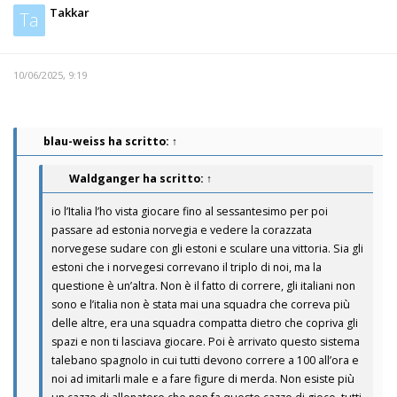
Takkar
Ta
10/06/2025, 9:19
blau-weiss
ha scritto:
↑
Waldganger
ha scritto:
↑
io l’Italia l’ho vista giocare fino al sessantesimo per poi
passare ad estonia norvegia e vedere la corazzata
norvegese sudare con gli estoni e sculare una vittoria. Sia gli
estoni che i norvegesi correvano il triplo di noi, ma la
questione è un’altra. Non è il fatto di correre, gli italiani non
sono e l’italia non è stata mai una squadra che correva più
delle altre, era una squadra compatta dietro che copriva gli
spazi e non ti lasciava giocare. Poi è arrivato questo sistema
talebano spagnolo in cui tutti devono correre a 100 all’ora e
noi ad imitarli male e a fare figure di merda. Non esiste più