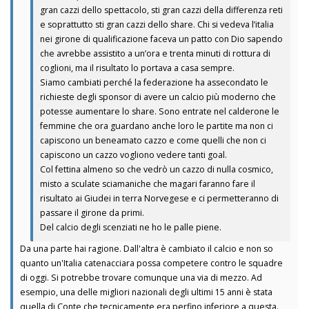
gran cazzi dello spettacolo, sti gran cazzi della differenza reti
e soprattutto sti gran cazzi dello share. Chi si vedeva l’italia
nei girone di qualificazione faceva un patto con Dio sapendo
che avrebbe assistito a un’ora e trenta minuti di rottura di
coglioni, ma il risultato lo portava a casa sempre.
Siamo cambiati perché la federazione ha assecondato le
richieste degli sponsor di avere un calcio più moderno che
potesse aumentare lo share. Sono entrate nel calderone le
femmine che ora guardano anche loro le partite ma non ci
capiscono un beneamato cazzo e come quelli che non ci
capiscono un cazzo vogliono vedere tanti goal.
Col fettina almeno so che vedrò un cazzo di nulla cosmico,
misto a sculate sciamaniche che magari faranno fare il
risultato ai Giudei in terra Norvegese e ci permetteranno di
passare il girone da primi.
Del calcio degli scenziati ne ho le palle piene.
Da una parte hai ragione. Dall'altra è cambiato il calcio e non so
quanto un'Italia catenacciara possa competere contro le squadre
di oggi. Si potrebbe trovare comunque una via di mezzo. Ad
esempio, una delle migliori nazionali degli ultimi 15 anni è stata
quella di Conte che tecnicamente era perfino inferiore a questa.