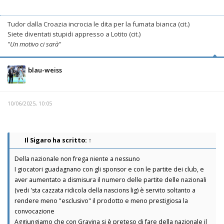
Tudor dalla Croazia incrocia le dita per la fumata bianca (cit.)
Siete diventati stupidi appresso a Lotito (cit.)
"Un motivo ci sarà"
blau-weiss
10/06/2025, 10:05
Il Sigaro
ha scritto:
↑
Della nazionale non frega niente a nessuno
I giocatori guadagnano con gli sponsor e con le partite dei club, e
aver aumentato a dismisura il numero delle partite delle nazionali
(vedi 'sta cazzata ridicola della nascions lig) è servito soltanto a
rendere meno "esclusivo" il prodotto e meno prestigiosa la
convocazione
Aggiungiamo che con Gravina si è preteso di fare della nazionale il