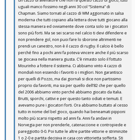
un cazzo di allenatore che non fa questo cazzo di gioco, tutti
uguali manco fossimo negli anni 30 col “Sistema” di
Chapman. Siamo tornati al cazzo di WM aggiornato in salsa
moderna che tutti copiano alla lettera dove tutti giocano alla
stessa maniera ed ovviamente dove conta solo se i giocatori
sono più forti. Ma se sei scarso nel calcio ti devi difendere e
non prendere gol, non puoi fare lo sborone altrimenti ne
prendi un canestro, non è il cazzo di rugby. Il calcio è bello
perché fino a pochi anni fa poteva vincere anche il più scarso
se giocava nella maniera giusta. C’è rimasto solo il fottuto
Mourinho a fottere il sistema. Ci abbiamo vinto 4 cazzo di
mondiali non essendo i favoriti o i migliori. Non garantisco
per quelli di Pozzo, ma dai giornali si dice non partissimo
proprio da favoriti, ma sia per quello dell’82 che per quello
del 2006 abbiamo vinto perché abbiamo giocato da Italia.
Brutti, sporchi, cattivi e per questo tanto odiati e temuti. E
avevamo pure i giocatori forti. Ora abbiamo buttato al cesso
tutto in nome del bel gioco, quando hai beneamati pipponi
molto più scarsi rispetto ad anni fa. Anni fa andavi in
Norvegia per non prenderle, catenaccione e contropiede e
pareggiotto 0-0. Poi tutte le altre partite vittorie e striminzite
1 o 2-0 e partita decisiva in casa con vittorietta sofferta. Sti