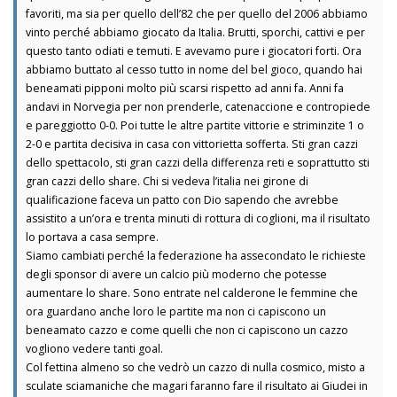
favoriti, ma sia per quello dell’82 che per quello del 2006 abbiamo
vinto perché abbiamo giocato da Italia. Brutti, sporchi, cattivi e per
questo tanto odiati e temuti. E avevamo pure i giocatori forti. Ora
abbiamo buttato al cesso tutto in nome del bel gioco, quando hai
beneamati pipponi molto più scarsi rispetto ad anni fa. Anni fa
andavi in Norvegia per non prenderle, catenaccione e contropiede
e pareggiotto 0-0. Poi tutte le altre partite vittorie e striminzite 1 o
2-0 e partita decisiva in casa con vittorietta sofferta. Sti gran cazzi
dello spettacolo, sti gran cazzi della differenza reti e soprattutto sti
gran cazzi dello share. Chi si vedeva l’italia nei girone di
qualificazione faceva un patto con Dio sapendo che avrebbe
assistito a un’ora e trenta minuti di rottura di coglioni, ma il risultato
lo portava a casa sempre.
Siamo cambiati perché la federazione ha assecondato le richieste
degli sponsor di avere un calcio più moderno che potesse
aumentare lo share. Sono entrate nel calderone le femmine che
ora guardano anche loro le partite ma non ci capiscono un
beneamato cazzo e come quelli che non ci capiscono un cazzo
vogliono vedere tanti goal.
Col fettina almeno so che vedrò un cazzo di nulla cosmico, misto a
sculate sciamaniche che magari faranno fare il risultato ai Giudei in