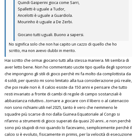
Quindi Gasperini gioca come Sarri,
Spalletti è uguale a Tudor,
Ancelotti è uguale a Guardiola.
Mourinho è uguale a De Zerbi.
Giocano tutti uguali. Buono a sapersi.
No significa solo che non hai capito un cazzo di quello che ho
scritto, ma non avevo dubbi in merito.
Hai scritto che ormai giocano tutti alla stessa maniera. Mi sembra di
aver letto bene. Non ho commentato uscite tipo quella degli sponsor
che impongono gli stili di gioco perchè mi fa molto da complottista da
4 soldi, per questo mi sono limitato alla tua considerazione più reale,
che poi reale non è. Il calcio esiste da 150 anni e pensare che tutto
resti invariato a fronte di cambi di regole di campo sostanziali è
abbastanza riduttivo...tornare a giocare con il libero o al catenaccio
non sono richiami utili nel 2025, tanto è vero che nemmeno le
squadre più scarse di noi dalla Guinea Equatoriale al Congo si
rifanno a strumenti di gioco superati da quasi 20 anni...e non perchè
sono più stupidi di noi quando lo facevamo, semplicemente perchè il
calcio si è evoluto, fisicamente in primis, per la velocità di esecuzione