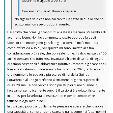
Mourinho è uguale a De Zerbi.
Giocano tutti uguali. Buono a sapersi.
No significa solo che non hai capito un cazzo di quello che ho
scritto, ma non avevo dubbi in merito.
Hai scritto che ormai giocano tutti alla stessa maniera. Mi sembra di
aver letto bene. Non ho commentato uscite tipo quella degli
sponsor che impongono gli stili di gioco perchè mi fa molto da
complottista da 4 soldi, per questo mi sono limitato alla tua
considerazione più reale, che poi reale non è. Il calcio esiste da 150
anni e pensare che tutto resti invariato a fronte di cambi di regole
di campo sostanziali è abbastanza riduttivo...tornare a giocare con il
libero o al catenaccio non sono richiami utili nel 2025, tanto è vero
che nemmeno le squadre più scarse di noi dalla Guinea
Equatoriale al Congo si rifanno a strumenti di gioco superati da
quasi 20 anni...e non perchè sono più stupidi di noi quando lo
facevamo, semplicemente perchè il calcio si è evoluto, fisicamente
in primis, per la velocità di esecuzione e per le competenze
tattiche in ogni latitudine.
In ogni caso puoi tranquillamente pensare e scrivere che io abbia
una capacità di comprensione scarsa o nulla, come hai fatto, non mi