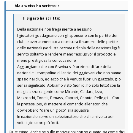
blau-weiss
ha scritto:
↑
Il Sigaro
ha scritto:
↑
Della nazionale non frega niente a nessuno
I giocatori guadagnano con gli sponsor e con le partite dei
club, e aver aumentato a dismisura il numero delle partite
delle nazionali (vedi 'sta cazzata ridicola della nascions lig) è
servito soltanto a rendere meno "esclusivo" il prodotto e
meno prestigiosa la convocazione
Aggiungiamo che con Gravina si è preteso di fare della
nazionale il trampolino di lancio dei gggiovani che non hanno
spazio nei club, ed ecco che è venuto fuori un guazzabuglio
senza significato. Abbiamo visto (non io, ho solo letto) con la
maglia azzurra gente come Mirante, Caldara, Izzo,
Mazzocchi, Tonelli, Benassi, Caprari, Gnonto, Pellegri ... Con
la pretesa, poi, di mettere al comando allenatori che
dovrebbero "dare un gioco" alla squadra.
In nazionale serve un selezionatore che chiami volta per
volta i giocatori più forti.
Giustissimo. Anche se sulle motivazioni non so quanto sia come dici