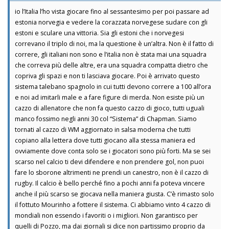
io l’Italia l’ho vista giocare fino al sessantesimo per poi passare ad
estonia norvegia e vedere la corazzata norvegese sudare con gli
estoni e sculare una vittoria. Sia gli estoni che i norvegesi
correvano il triplo di noi, ma la questione è un’altra. Non è il fatto di
correre, gli italiani non sono e l’italia non è stata mai una squadra
che correva più delle altre, era una squadra compatta dietro che
copriva gli spazi e non ti lasciava giocare. Poi è arrivato questo
sistema talebano spagnolo in cui tutti devono correre a 100 all’ora
e noi ad imitarli male e a fare figure di merda. Non esiste più un
cazzo di allenatore che non fa questo cazzo di gioco, tutti uguali
manco fossimo negli anni 30 col “Sistema” di Chapman. Siamo
tornati al cazzo di WM aggiornato in salsa moderna che tutti
copiano alla lettera dove tutti giocano alla stessa maniera ed
ovviamente dove conta solo se i giocatori sono più forti. Ma se sei
scarso nel calcio ti devi difendere e non prendere gol, non puoi
fare lo sborone altrimenti ne prendi un canestro, non è il cazzo di
rugby. Il calcio è bello perché fino a pochi anni fa poteva vincere
anche il più scarso se giocava nella maniera giusta. C’è rimasto solo
il fottuto Mourinho a fottere il sistema. Ci abbiamo vinto 4 cazzo di
mondiali non essendo i favoriti o i migliori. Non garantisco per
quelli di Pozzo, ma dai giornali si dice non partissimo proprio da