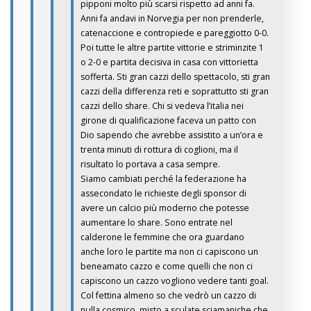
pipponi molto più scarsi rispetto ad anni fa.
Anni fa andavi in Norvegia per non prenderle,
catenaccione e contropiede e pareggiotto 0-0.
Poi tutte le altre partite vittorie e striminzite 1
o 2-0 e partita decisiva in casa con vittorietta
sofferta. Sti gran cazzi dello spettacolo, sti gran
cazzi della differenza reti e soprattutto sti gran
cazzi dello share. Chi si vedeva l’italia nei
girone di qualificazione faceva un patto con
Dio sapendo che avrebbe assistito a un’ora e
trenta minuti di rottura di coglioni, ma il
risultato lo portava a casa sempre.
Siamo cambiati perché la federazione ha
assecondato le richieste degli sponsor di
avere un calcio più moderno che potesse
aumentare lo share. Sono entrate nel
calderone le femmine che ora guardano
anche loro le partite ma non ci capiscono un
beneamato cazzo e come quelli che non ci
capiscono un cazzo vogliono vedere tanti goal.
Col fettina almeno so che vedrò un cazzo di
nulla cosmico, misto a sculate sciamaniche che