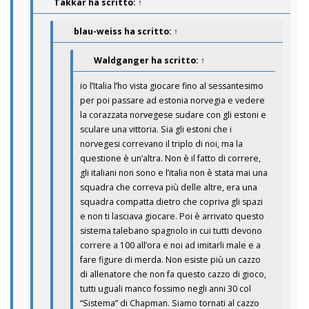
Takkar
ha scritto:
↑
blau-weiss
ha scritto:
↑
Waldganger
ha scritto:
↑
io l’Italia l’ho vista giocare fino al sessantesimo
per poi passare ad estonia norvegia e vedere
la corazzata norvegese sudare con gli estoni e
sculare una vittoria. Sia gli estoni che i
norvegesi correvano il triplo di noi, ma la
questione è un’altra. Non è il fatto di correre,
gli italiani non sono e l’italia non è stata mai una
squadra che correva più delle altre, era una
squadra compatta dietro che copriva gli spazi
e non ti lasciava giocare. Poi è arrivato questo
sistema talebano spagnolo in cui tutti devono
correre a 100 all’ora e noi ad imitarli male e a
fare figure di merda. Non esiste più un cazzo
di allenatore che non fa questo cazzo di gioco,
tutti uguali manco fossimo negli anni 30 col
“Sistema” di Chapman. Siamo tornati al cazzo