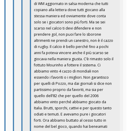
di WM aggiornato in salsa moderna che tutti
copiano alla lettera dove tutti giocano alla
stessa maniera ed ovviamente dove conta
solo se i giocatori sono più forti. Ma se sei
scarso nel calcio ti devi difendere e non
prendere gol, non puoi fare lo sborone
altrimenti ne prendi un canestro, non è il cazzo
di rugby. Il calcio è bello perché fino a pochi
anni fa poteva vincere anche il più scarso se
giocava nella maniera giusta. C’è rimasto solo il
fottuto Mourinho a fottere il sistema. Ci
abbiamo vinto 4 cazzo di mondiali non
essendo i favoriti o i migliori. Non garantisco
per quelli di Pozzo, ma dai giornali si dice non
partissimo proprio da favoriti, ma sia per
quello dell’82 che per quello del 2006
abbiamo vinto perché abbiamo giocato da
Italia. Brutti, sporchi, cattivi e per questo tanto
odiati e temuti. E avevamo pure i giocatori
forti. Ora abbiamo buttato al cesso tutto in
nome del bel gioco, quando hai beneamati