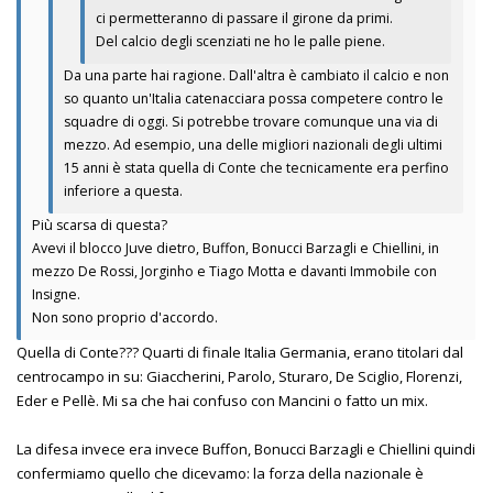
ci permetteranno di passare il girone da primi.
Del calcio degli scenziati ne ho le palle piene.
Da una parte hai ragione. Dall'altra è cambiato il calcio e non
so quanto un'Italia catenacciara possa competere contro le
squadre di oggi. Si potrebbe trovare comunque una via di
mezzo. Ad esempio, una delle migliori nazionali degli ultimi
15 anni è stata quella di Conte che tecnicamente era perfino
inferiore a questa.
Più scarsa di questa?
Avevi il blocco Juve dietro, Buffon, Bonucci Barzagli e Chiellini, in
mezzo De Rossi, Jorginho e Tiago Motta e davanti Immobile con
Insigne.
Non sono proprio d'accordo.
Quella di Conte??? Quarti di finale Italia Germania, erano titolari dal
centrocampo in su: Giaccherini, Parolo, Sturaro, De Sciglio, Florenzi,
Eder e Pellè. Mi sa che hai confuso con Mancini o fatto un mix.
La difesa invece era invece Buffon, Bonucci Barzagli e Chiellini quindi
confermiamo quello che dicevamo: la forza della nazionale è