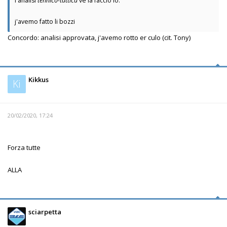
l'analisi
tennico-tattica
ve la faccio io:
j'avemo fatto li bozzi
Concordo: analisi approvata, j'avemo rotto er culo (cit. Tony)
Kikkus
Ki
20/02/2020, 17:24
Forza tutte
ALLA
sciarpetta