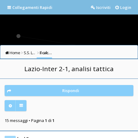
Collegamenti Rapidi
Iscriviti
Login
Home
S.S. LAZIO FORUM
Il calcio in testa
Lazio-Inter 2-1, analisi tattica
Rispondi
15 messaggi • Pagina
1
di
1