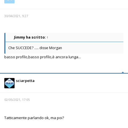
30/04/2021, 9:27
Jimmy
ha scritto:
↑
Che SUCCEDE? ..... disse Morgan
basso profilo,basso profilo,è ancora lunga...
sciarpetta
02/05/2021, 17:05
Tatticamente parlando ok, ma poi?