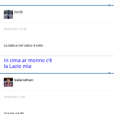
Cri72
06/05/2021, 21:56
La tattica nel calcio è tutto
In cima ar monno c'è
la Lazio mia
ValerioFiori
07/05/2021, 0:40
Grazie a tutti