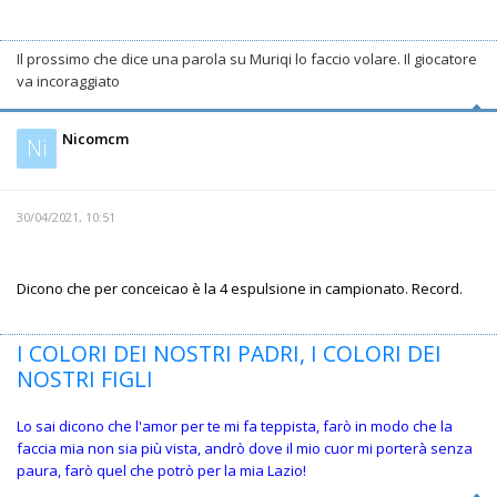
Il prossimo che dice una parola su Muriqi lo faccio volare. Il giocatore
va incoraggiato
Nicomcm
Ni
30/04/2021, 10:51
Dicono che per conceicao è la 4 espulsione in campionato. Record.
I COLORI DEI NOSTRI PADRI, I COLORI DEI
NOSTRI FIGLI
Lo sai dicono che l'amor per te mi fa teppista, farò in modo che la
faccia mia non sia più vista, andrò dove il mio cuor mi porterà senza
paura, farò quel che potrò per la mia Lazio!