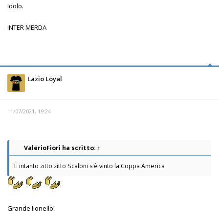
Idolo.
INTER MERDA
Lazio Loyal
11/07/2021, 19:24
ValerioFiori
ha scritto:
↑
E intanto zitto zitto Scaloni s'è vinto la Coppa America
Grande lionello!