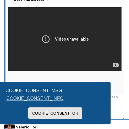
COOKIE_CONSENT_MSG
A parte che doveva finire 6-2, ma il portiere del Villareal do’ cazzo
COOKIE_CONSENT_INFO
voleva andare?
COOKIE_CONSENT_OK
ValerioFiori