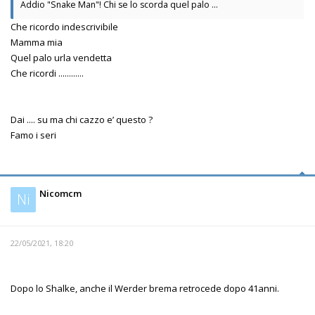
Addio "Snake Man"! Chi se lo scorda quel palo ...
Che ricordo indescrivibile
Mamma mia
Quel palo urla vendetta
Che ricordi ............
Dai .... su ma chi cazzo e’ questo ?
Famo i seri
Nicomcm
Ni
22/05/2021, 18:20
Dopo lo Shalke, anche il Werder brema retrocede dopo 41anni.