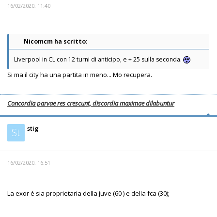
16/02/2020, 11:40
Nicomcm ha scritto:
Liverpool in CL con 12 turni di anticipo, e + 25 sulla seconda.
Si ma il city ha una partita in meno... Mo recupera.
Concordia parvae res crescunt, discordia maximae dilabuntur
stig
St
16/02/2020, 16:51
La exor é sia proprietaria della juve (60 ) e della fca (30);