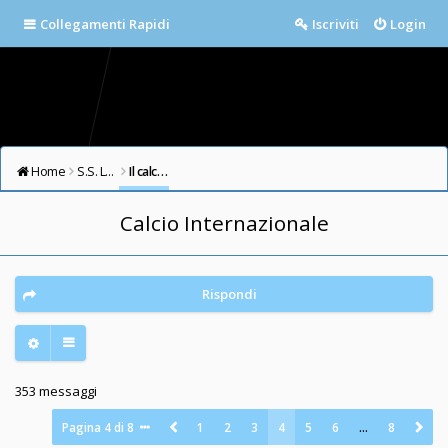
Collegamenti Rapidi
Iscriviti
Login
Home
S.S. LAZIO FORUM
Il calcio in testa
Calcio Internazionale
Rispondi
353 messaggi
Pagina
4
di
8
1
2
3
4
5
6
…
8