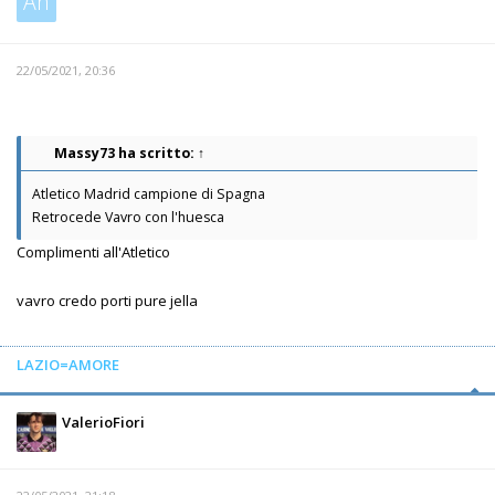
An
22/05/2021, 20:36
Massy73
ha scritto:
↑
Atletico Madrid campione di Spagna
Retrocede Vavro con l'huesca
Complimenti all'Atletico
vavro credo porti pure jella
LAZIO=AMORE
ValerioFiori