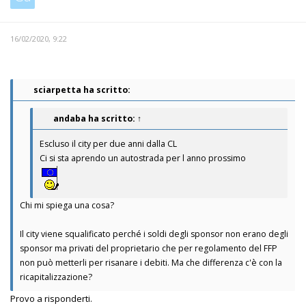
16/02/2020, 9:22
sciarpetta ha scritto:
andaba
ha scritto:
↑
Escluso il city per due anni dalla CL
Ci si sta aprendo un autostrada per l anno prossimo
Chi mi spiega una cosa?
Il city viene squalificato perché i soldi degli sponsor non erano degli
sponsor ma privati del proprietario che per regolamento del FFP
non può metterli per risanare i debiti. Ma che differenza c'è con la
ricapitalizzazione?
Provo a risponderti.