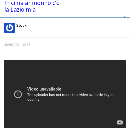
In cima ar monno c'è
la Lazio mia
Stock
30/08/2021, 13:56