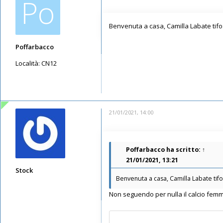
Po
Benvenuta a casa, Camilla Labate tifo
Poffarbacco
Località:
CN12
Messaggi: 178
Iscritto il:
13/05/2019, 20:09
21/01/2021, 14:00
Poffarbacco
ha scritto:
↑
21/01/2021, 13:21
Stock
Benvenuta a casa, Camilla Labate tifo
Messaggi: 7371
Non seguendo per nulla il calcio fem
Iscritto il:
11/05/2019, 22:29