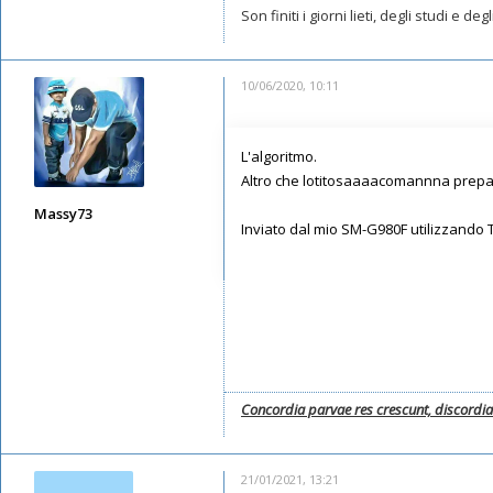
Son finiti i giorni lieti, degli studi e d
10/06/2020, 10:11
L'algoritmo.
Altro che lotitosaaaacomannna prepar
Massy73
Inviato dal mio SM-G980F utilizzando 
Messaggi: 12578
Iscritto il:
11/05/2019, 22:28
Concordia parvae res crescunt, discordi
21/01/2021, 13:21