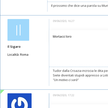
Il prossimo che dice una parola su Muriq
09/06/2020, 16:27
Il
Mortacci loro
Il Sigaro
Località:
Roma
Messaggi: 11549
Iscritto il:
16/05/2019, 10:26
Tudor dalla Croazia incrocia le dita per
Siete diventati stupidi appresso a Lotito
"Un motivo ci sarà"
09/06/2020, 17:22