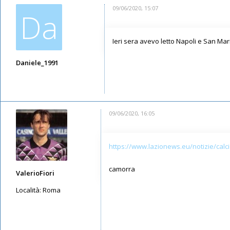
09/06/2020, 15:07
Da
Ieri sera avevo letto Napoli e San Mari
Daniele_1991
Messaggi: 5946
Iscritto il:
11/05/2019, 21:52
09/06/2020, 16:05
https://www.lazionews.eu/notizie/calcio
camorra
ValerioFiori
Località:
Roma
Messaggi: 1933
Iscritto il:
17/05/2019, 1:21