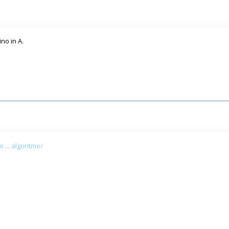
no in A.
 ... algoritmo/