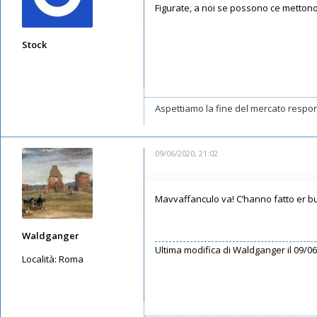
Figurate, a noi se possono ce mettono 
Stock
Messaggi: 7371
Iscritto il:
11/05/2019, 22:29
Aspettiamo la fine del mercato respon
09/06/2020, 21:02
Mavvaffanculo va! C’hanno fatto er b
Waldganger
Ultima modifica di
Waldganger
il 09/06
Località:
Roma
Messaggi: 2749
Iscritto il:
11/05/2019, 21:37