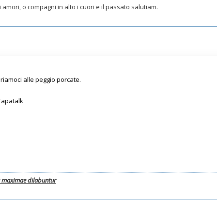
egli amori, o compagni in alto i cuori e il passato salutiam.
iamoci alle peggio porcate.
Tapatalk
a maximae dilabuntur