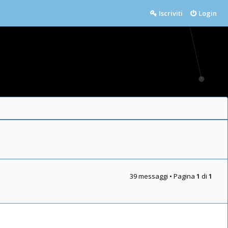
Iscriviti
Login
39 messaggi • Pagina
1
di
1