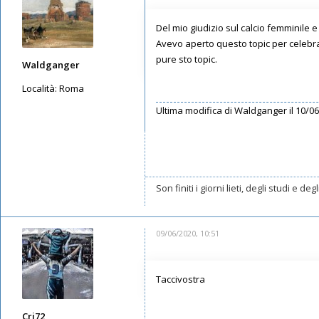
Del mio giudizio sul calcio femminile 
Avevo aperto questo topic per celebra
pure sto topic.
Waldganger
Località:
Roma
Ultima modifica di
Waldganger
il 10/06
Messaggi: 2749
Iscritto il:
11/05/2019, 21:37
Son finiti i giorni lieti, degli studi e d
09/06/2020, 10:51
Taccivostra
Cri72