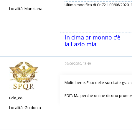
Ultima modifica di
Cri72
il 09/06/2020, 1
Località:
Manziana
Messaggi: 2990
Iscritto il:
11/05/2019, 23:28
In cima ar monno c'è
la Lazio mia
09/06/2020, 13:49
Molto bene. Foto delle succitate grazi
EDIT: Ma perché online dicono promos
Edo_88
Località:
Guidonia
Messaggi: 5087
Iscritto il:
08/05/2019, 23:36