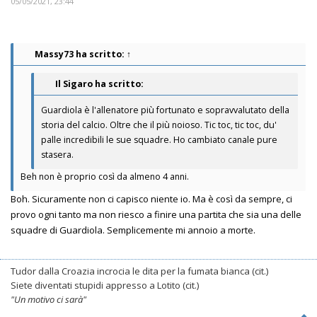
05/05/2021, 23:44
Massy73
ha scritto:
↑
Il Sigaro ha scritto:
Guardiola è l'allenatore più fortunato e sopravvalutato della
storia del calcio. Oltre che il più noioso. Tic toc, tic toc, du'
palle incredibili le sue squadre. Ho cambiato canale pure
stasera.
Beh non è proprio così da almeno 4 anni.
Boh. Sicuramente non ci capisco niente io. Ma è così da sempre, ci
provo ogni tanto ma non riesco a finire una partita che sia una delle
squadre di Guardiola. Semplicemente mi annoio a morte.
Tudor dalla Croazia incrocia le dita per la fumata bianca (cit.)
Siete diventati stupidi appresso a Lotito (cit.)
"Un motivo ci sarà"