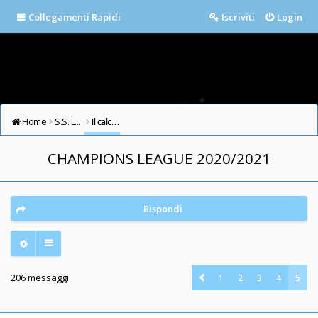
Collegamenti Rapidi
Iscriviti
Login
Home
S.S. LAZIO FORUM
Il calcio in testa
CHAMPIONS LEAGUE 2020/2021
Rispondi
206 messaggi
1
2
3
4
5