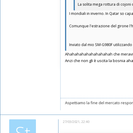
Messaggi: 7373
La solita mega rottura di cojoni
Iscritto il:
11/05/2019, 22:29
I mondiali in inverno. In Qatar so cap
Comunque l'estrazione del girone l'h
Inviato dal mio SM-G980F utilizzando
Ahahahahahahahahahah che meravi
Anzi che non gli è uscita la bosnia a
Aspettiamo la fine del mercato respon
27/03/2021, 22:40
St