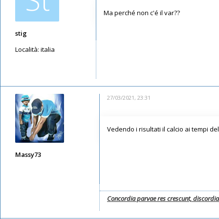
Ma perché non c'é il var??
stig
Località:
italia
Messaggi: 3760
Iscritto il:
29/06/2019, 9:24
27/03/2021, 23:31
Vedendo i risultati il calcio ai tempi 
Massy73
Messaggi: 12582
Iscritto il:
11/05/2019, 22:28
Concordia parvae res crescunt, discordi