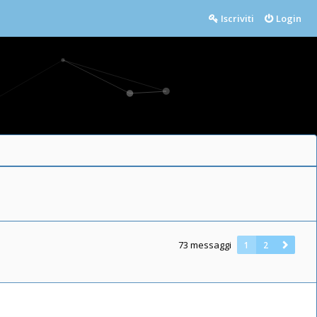
Iscriviti
Login
73 messaggi
1
2