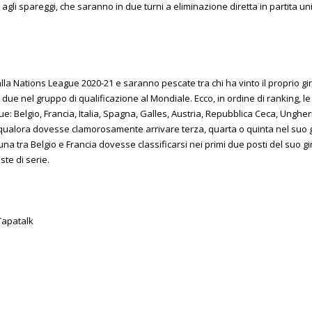
gli spareggi, che saranno in due turni a eliminazione diretta in partita uni
lla Nations League 2020-21 e saranno pescate tra chi ha vinto il proprio gir
e due nel gruppo di qualificazione al Mondiale. Ecco, in ordine di ranking, le
e: Belgio, Francia, Italia, Spagna, Galles, Austria, Repubblica Ceca, Unghe
alia, qualora dovesse clamorosamente arrivare terza, quarta o quinta nel s
una tra Belgio e Francia dovesse classificarsi nei primi due posti del suo 
te di serie.
Tapatalk