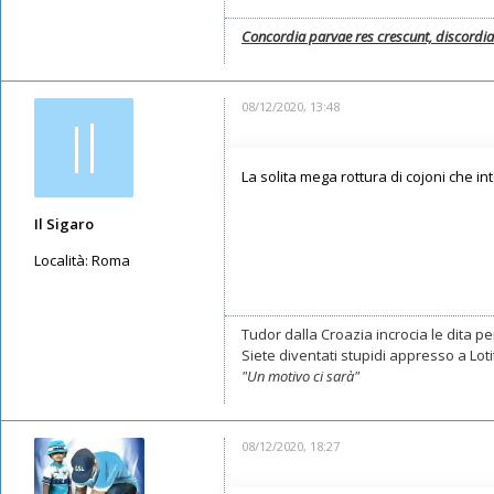
Concordia parvae res crescunt, discordi
08/12/2020, 13:48
Il
La solita mega rottura di cojoni che i
Il Sigaro
Località:
Roma
Messaggi: 11551
Iscritto il:
16/05/2019, 10:26
Tudor dalla Croazia incrocia le dita per
Siete diventati stupidi appresso a Lotito
"Un motivo ci sarà"
08/12/2020, 18:27