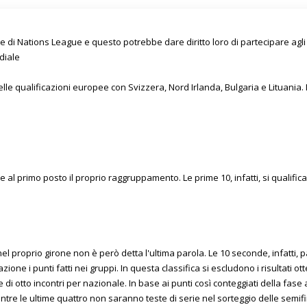
one di Nations League e questo potrebbe dare diritto loro di partecipare ag
diale
delle qualificazioni europee con Svizzera, Nord Irlanda, Bulgaria e Lituania.
re al primo posto il proprio raggruppamento. Le prime 10, infatti, si qualifi
nel proprio girone non è però detta l'ultima parola. Le 10 seconde, infatti, 
ione i punti fatti nei gruppi. In questa classifica si escludono i risultati ott
di otto incontri per nazionale. In base ai punti così conteggiati della fase 
ntre le ultime quattro non saranno teste di serie nel sorteggio delle semifin