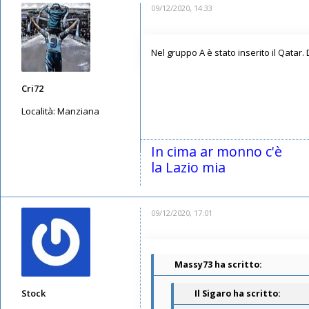
09/12/2020, 14:33
Nel gruppo A è stato inserito il Qatar.
Cri72
Località:
Manziana
Messaggi: 2990
Iscritto il:
11/05/2019, 23:28
In cima ar monno c'è
la Lazio mia
09/12/2020, 17:01
Massy73 ha scritto:
Stock
Il Sigaro ha scritto: