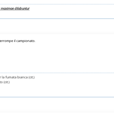
a maximae dilabuntur
nterrompe il campionato.
 la fumata bianca (cit.)
 (cit.)