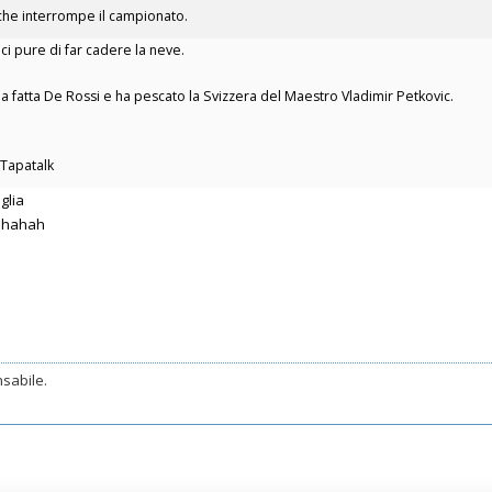
 che interrompe il campionato.
aci pure di far cadere la neve.
a fatta De Rossi e ha pescato la Svizzera del Maestro Vladimir Petkovic.
 Tapatalk
glia
hahahah
sabile.