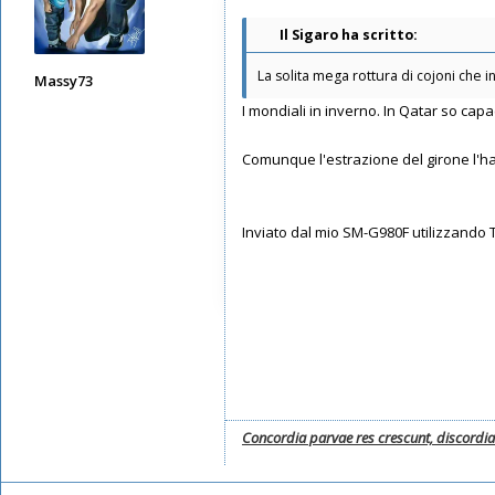
Il Sigaro ha scritto:
La solita mega rottura di cojoni che 
Massy73
I mondiali in inverno. In Qatar so capa
Messaggi: 12582
Iscritto il:
11/05/2019, 22:28
Comunque l'estrazione del girone l'ha
Inviato dal mio SM-G980F utilizzando 
Concordia parvae res crescunt, discordi