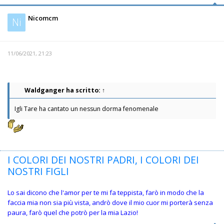
Nicomcm
Ni
11/06/2021, 21:23
Waldganger
ha scritto:
↑
Igli Tare ha cantato un nessun dorma fenomenale
I COLORI DEI NOSTRI PADRI, I COLORI DEI
NOSTRI FIGLI
Lo sai dicono che l'amor per te mi fa teppista, farò in modo che la
faccia mia non sia più vista, andrò dove il mio cuor mi porterà senza
paura, farò quel che potrò per la mia Lazio!