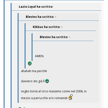
Lazio Loyal ha scritto:
Blevins
ha scritto:
↑
Kikkus
ha scritto:
↑
Blevins
ha scritto:
↑
AMEN.
ahahah ma perchè
davvero sto già lì
voglio tornà al circo massimo come nel 2006, in
mezzo a parrucche e/o romanisti