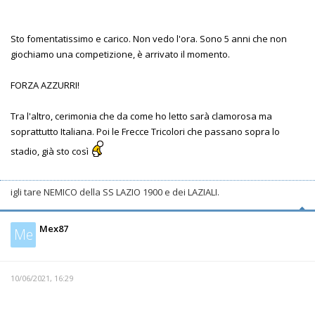
Sto fomentatissimo e carico. Non vedo l'ora. Sono 5 anni che non
giochiamo una competizione, è arrivato il momento.
FORZA AZZURRI!
Tra l'altro, cerimonia che da come ho letto sarà clamorosa ma
soprattutto Italiana. Poi le Frecce Tricolori che passano sopra lo
stadio, già sto così
igli tare NEMICO della SS LAZIO 1900 e dei LAZIALI.
Mex87
Me
10/06/2021, 16:29