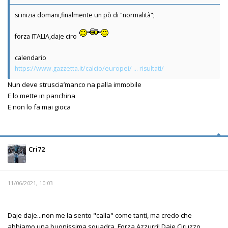
si inizia domani,finalmente un pò di "normalità";
forza ITALIA,daje ciro
calendario
https://www.gazzetta.it/calcio/europei/ ... risultati/
Nun deve struscia’manco na palla immobile
E lo mette in panchina
E non lo fa mai gioca
Cri72
11/06/2021, 10:03
Daje daje...non me la sento "calla" come tanti, ma credo che
abbiamo una buonissima squadra. Forza Azzurri! Daje Ciruzzo