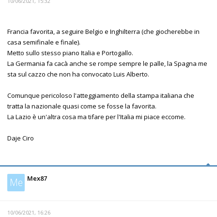
10/06/2021, 15:32
Francia favorita, a seguire Belgio e Inghilterra (che giocherebbe in
casa semifinale e finale).
Metto sullo stesso piano Italia e Portogallo.
La Germania fa cacà anche se rompe sempre le palle, la Spagna me
sta sul cazzo che non ha convocato Luis Alberto.
Comunque pericoloso l'atteggiamento della stampa italiana che
tratta la nazionale quasi come se fosse la favorita.
La Lazio è un'altra cosa ma tifare per l'Italia mi piace eccome.
Daje Ciro
Mex87
Me
10/06/2021, 16:26