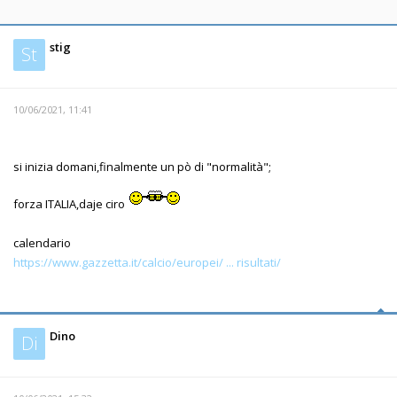
stig
St
10/06/2021, 11:41
si inizia domani,finalmente un pò di "normalità";
forza ITALIA,daje ciro
calendario
https://www.gazzetta.it/calcio/europei/ ... risultati/
Dino
Di