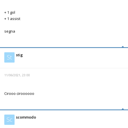
+ 1 gol
+ 1 assist
segna
stig
St
11/06/2021, 23:00
Cirooo ciroooooo
scommodo
Sc