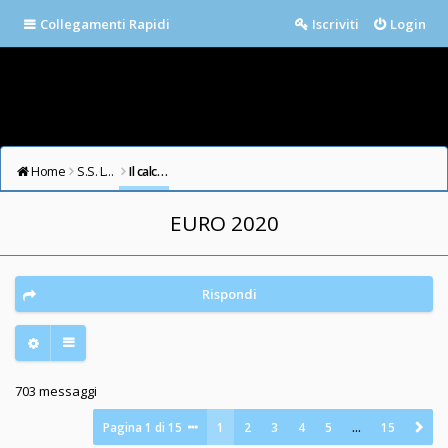
Collegamenti Rapidi
Iscriviti
Login
Home
S.S. LAZIO FORUM
Il calcio in testa
EURO 2020
Rispondi
703 messaggi
Pagina
1
di
15
1
2
3
4
5
…
15