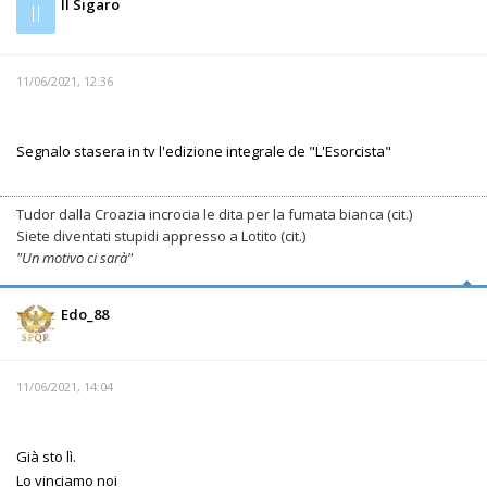
Il Sigaro
Il
11/06/2021, 12:36
Segnalo stasera in tv l'edizione integrale de "L'Esorcista"
Tudor dalla Croazia incrocia le dita per la fumata bianca (cit.)
Siete diventati stupidi appresso a Lotito (cit.)
"Un motivo ci sarà"
Edo_88
11/06/2021, 14:04
Già sto lì.
Lo vinciamo noi