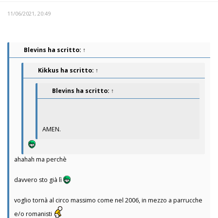
11/06/2021, 20:49
Blevins
ha scritto:
↑
Kikkus
ha scritto:
↑
Blevins
ha scritto:
↑
AMEN.
ahahah ma perchè
davvero sto già lì
voglio tornà al circo massimo come nel 2006, in mezzo a parrucche
e/o romanisti