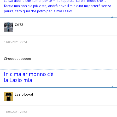
Lo sai dicono che l'amor per te mi fa teppista, farò in modo che la
faccia mia non sia più vista, andrò dove il mio cuor mi porterà senza
paura, farò quel che potrò per la mia Lazio!
Cri72
11/06/2021, 22:51
Cirooooooooooo
In cima ar monno c'è
la Lazio mia
Lazio Loyal
11/06/2021, 22:53