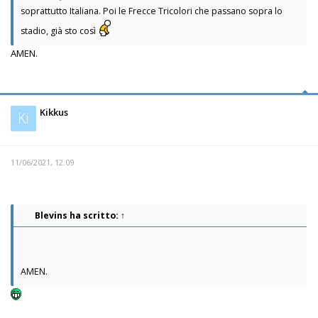
soprattutto Italiana. Poi le Frecce Tricolori che passano sopra lo
stadio, già sto così
AMEN.
Kikkus
Ki
11/06/2021, 12:09
Blevins
ha scritto:
↑
AMEN.