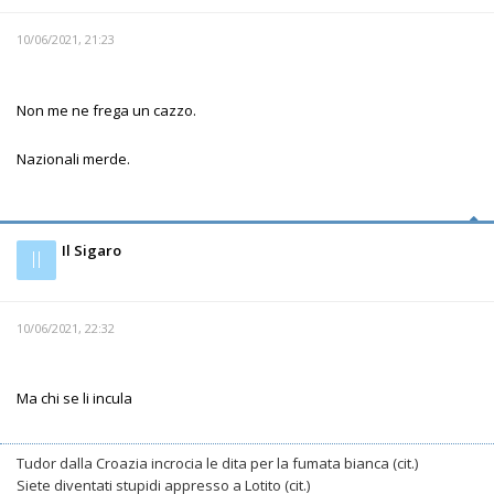
10/06/2021, 21:23
Non me ne frega un cazzo.
Nazionali merde.
Il Sigaro
Il
10/06/2021, 22:32
Ma chi se li incula
Tudor dalla Croazia incrocia le dita per la fumata bianca (cit.)
Siete diventati stupidi appresso a Lotito (cit.)