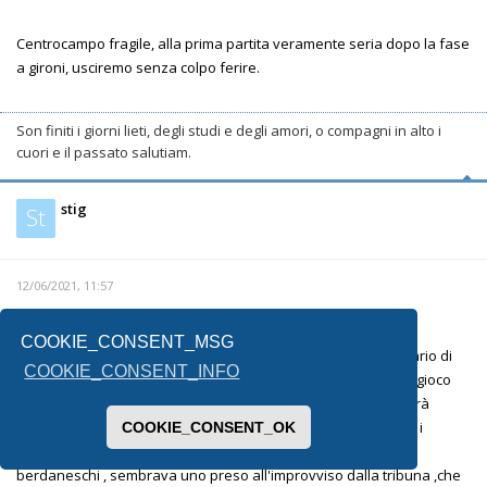
Centrocampo fragile, alla prima partita veramente seria dopo la fase
a gironi, usciremo senza colpo ferire.
Son finiti i giorni lieti, degli studi e degli amori, o compagni in alto i
cuori e il passato salutiam.
stig
St
12/06/2021, 11:57
COOKIE_CONSENT_MSG
dal post 2006 indubbiamente la nazionale più forte; l'avversario di
COOKIE_CONSENT_INFO
ieri non era certo molto significativo, comunque va detto, nel gioco
c'è costanza (in positivo) ormai da anni;il ritorno di verratti sarà
fondamentale, anche se con joringho forse si pestano un pò i
COOKIE_CONSENT_OK
piedi,non so se potranno convivere
berdaneschi , sembrava uno preso all'improvviso dalla tribuna ,che