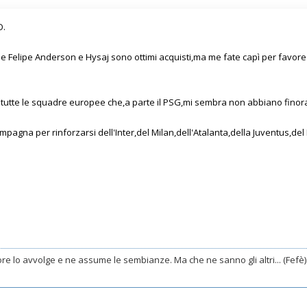
O.
 Felipe Anderson e Hysaj sono ottimi acquisti,ma me fate capì per favore 
 tutte le squadre europee che,a parte il PSG,mi sembra non abbiano finora f
mpagna per rinforzarsi dell'Inter,del Milan,dell'Atalanta,della Juventus,del
e lo avvolge e ne assume le sembianze. Ma che ne sanno gli altri... (Fefè)