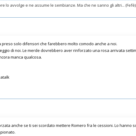
e lo avvolge e ne assume le sembianze. Ma che ne sanno gli altri... (Fefè)
 ha preso solo difensori che farebbero molto comodo anche a noi.
 peggio di noi. Le merde dovrebbero aver rinforzato una rosa arrivata setti
ncora manca qualcosa.
patalk
fforzata anche se ti sei scordato mettere Romero fra le cessioni. Lo hanno 
mpionato.