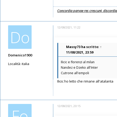
Concordia parvae res crescunt, discordi
12/08/2021, 11:22
Do
Massy73
ha scritto:
↑
11/08/2021, 23:59
Domenico1900
Ilicic e florenzi al milan
Località:
italia
Nandez e Dzeko all'Inter
Messaggi: 3791
Cutrone all'empoli
Iscritto il:
12/05/2019, 14:22
Ilicic ho letto che rimane all'atalanta
12/08/2021, 20:15
Fo