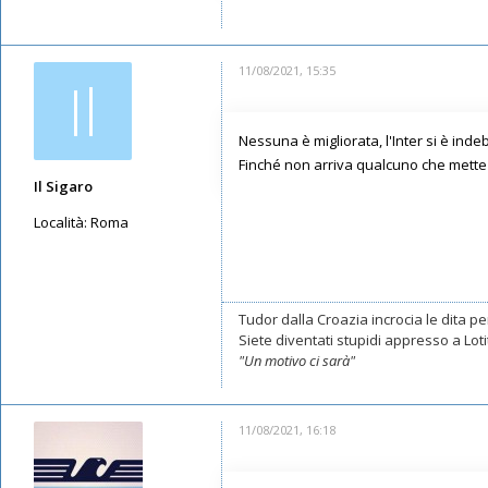
11/08/2021, 15:35
Il
Nessuna è migliorata, l'Inter si è indeb
Finché non arriva qualcuno che mette 
Il Sigaro
Località:
Roma
Messaggi: 11547
Iscritto il:
16/05/2019, 10:26
Tudor dalla Croazia incrocia le dita per
Siete diventati stupidi appresso a Lotito
"Un motivo ci sarà"
11/08/2021, 16:18