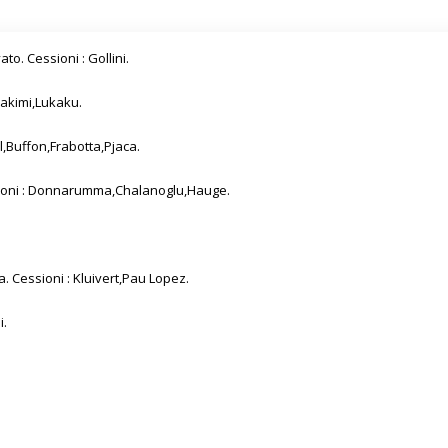
o. Cessioni : Gollini.
Hakimi,Lukaku.
al,Buffon,Frabotta,Pjaca.
sioni : Donnarumma,Chalanoglu,Hauge.
. Cessioni : Kluivert,Pau Lopez.
i.