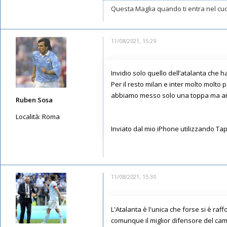
Questa Maglia quando ti entra nel cuor
11/08/2021, 15:29
Invidio solo quello dell’atalanta che
Per il resto milan e inter molto molto
abbiamo messo solo una toppa ma a
Ruben Sosa
Località:
Roma
Inviato dal mio iPhone utilizzando Ta
Messaggi: 651
Iscritto il:
16/05/2019, 18:37
11/08/2021, 15:30
L'Atalanta è l'unica che forse si è ra
comunque il miglior difensore del ca