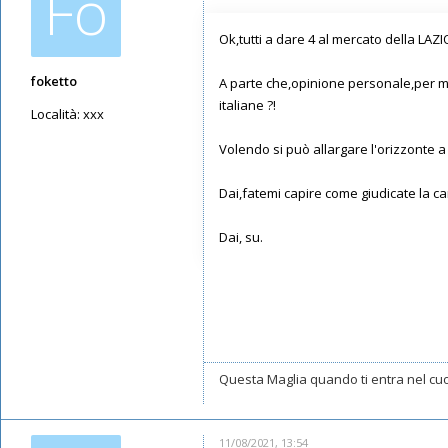
Fo
Ok,tutti a dare 4 al mercato della LAZI
foketto
A parte che,opinione personale,per me
italiane ?!
Località:
xxx
Messaggi: 2711
Volendo si può allargare l'orizzonte a
Iscritto il:
09/05/2019, 19:42
Dai,fatemi capire come giudicate la ca
Dai, su.
Questa Maglia quando ti entra nel cuor
11/08/2021, 13:54