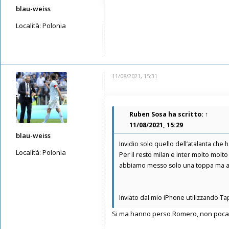
blau-weiss
Località:
Polonia
Messaggi: 4533
Iscritto il:
15/05/2019, 15:01
11/08/2021, 15:31
Ruben Sosa
ha scritto:
↑
11/08/2021, 15:29
blau-weiss
Invidio solo quello dell’atalanta ch
Località:
Polonia
Per il resto milan e inter molto molt
abbiamo messo solo una toppa ma a
Messaggi: 4533
Iscritto il:
15/05/2019, 15:01
Inviato dal mio iPhone utilizzando Ta
Si ma hanno perso Romero, non poca