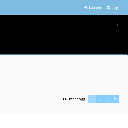
Iscriviti
Login
118 messaggi
1
2
3