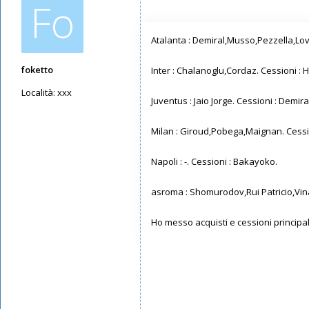
Fo
Atalanta : Demiral,Musso,Pezzella,Lovat
foketto
Inter : Chalanoglu,Cordaz. Cessioni : 
Località:
xxx
Juventus : Jaio Jorge. Cessioni : Demir
Messaggi: 2711
Iscritto il:
09/05/2019, 19:42
Milan : Giroud,Pobega,Maignan. Ces
Napoli : -. Cessioni : Bakayoko.
asroma : Shomurodov,Rui Patricio,Vina
Ho messo acquisti e cessioni principal