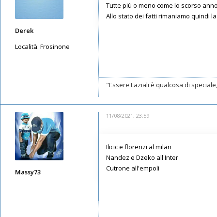
Tutte più o meno come lo scorso anno,
Allo stato dei fatti rimaniamo quindi 
Derek
Località:
Frosinone
Messaggi: 474
Iscritto il:
25/07/2020, 14:29
"Essere Laziali è qualcosa di special
11/08/2021, 23:59
Ilicic e florenzi al milan
Nandez e Dzeko all'Inter
Cutrone all'empoli
Massy73
Messaggi: 12576
Iscritto il:
11/05/2019, 22:28