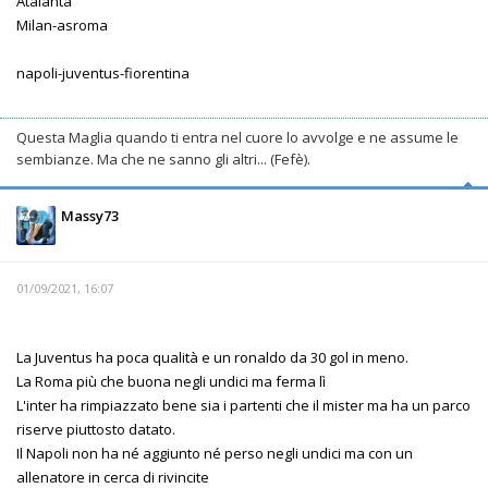
Atalanta
Milan-asroma
napoli-juventus-fiorentina
Questa Maglia quando ti entra nel cuore lo avvolge e ne assume le
sembianze. Ma che ne sanno gli altri... (Fefè).
Massy73
01/09/2021, 16:07
La Juventus ha poca qualità e un ronaldo da 30 gol in meno.
La Roma più che buona negli undici ma ferma lì
L'inter ha rimpiazzato bene sia i partenti che il mister ma ha un parco
riserve piuttosto datato.
Il Napoli non ha né aggiunto né perso negli undici ma con un
allenatore in cerca di rivincite