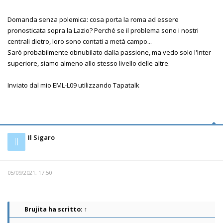
Domanda senza polemica: cosa porta la roma ad essere
pronosticata sopra la Lazio? Perché se il problema sono i nostri
centrali dietro, loro sono contati a metà campo...
Sarò probabilmente obnubilato dalla passione, ma vedo solo l'Inter
superiore, siamo almeno allo stesso livello delle altre.
Inviato dal mio EML-L09 utilizzando Tapatalk
Il Sigaro
Il
05/09/2021, 17:50
Brujita
ha scritto:
↑