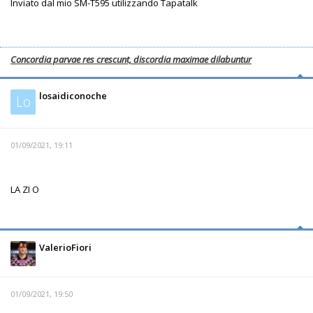
Inviato dal mio SM-T595 utilizzando Tapatalk
Concordia parvae res crescunt, discordia maximae dilabuntur
losaidiconoche
Lo
01/09/2021, 19:11
LA ZI O
ValerioFiori
01/09/2021, 19:50