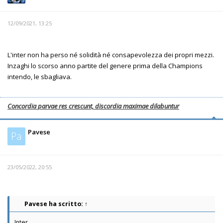
12/09/2021, 13:25
L'inter non ha perso né solidità né consapevolezza dei propri mezzi.
Inzaghi lo scorso anno partite del genere prima della Champions
intendo, le sbagliava.
Concordia parvae res crescunt, discordia maximae dilabuntur
Pavese
Pa
23/05/2022, 20:55
Pavese
ha scritto:
↑
Inter