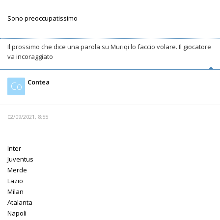
Sono preoccupatissimo
Il prossimo che dice una parola su Muriqi lo faccio volare. Il giocatore
va incoraggiato
Contea
Co
02/09/2021, 8:55
Inter
Juventus
Merde
Lazio
Milan
Atalanta
Napoli