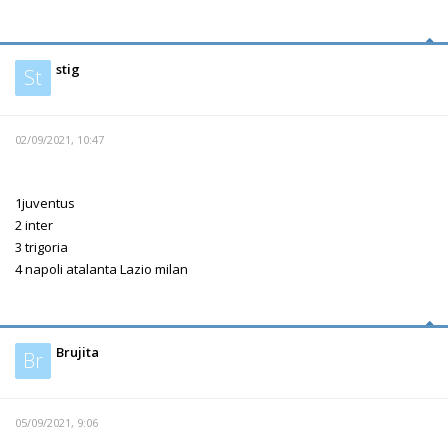
stig
St
02/09/2021, 10:47
1juventus
2 inter
3 trigoria
4 napoli atalanta Lazio milan
Brujita
Br
05/09/2021, 9:06