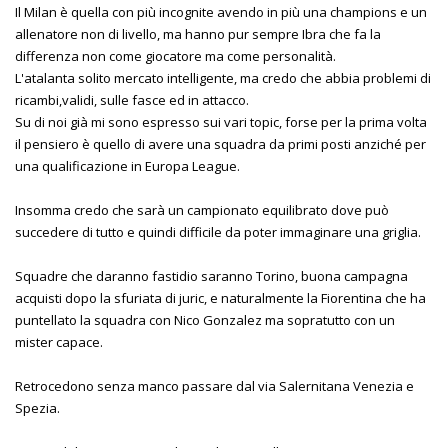
Il Milan è quella con più incognite avendo in più una champions e un
allenatore non di livello, ma hanno pur sempre Ibra che fa la
differenza non come giocatore ma come personalità.
L'atalanta solito mercato intelligente, ma credo che abbia problemi di
ricambi,validi, sulle fasce ed in attacco.
Su di noi già mi sono espresso sui vari topic, forse per la prima volta
il pensiero è quello di avere una squadra da primi posti anziché per
una qualificazione in Europa League.
Insomma credo che sarà un campionato equilibrato dove può
succedere di tutto e quindi difficile da poter immaginare una griglia.
Squadre che daranno fastidio saranno Torino, buona campagna
acquisti dopo la sfuriata di juric, e naturalmente la Fiorentina che ha
puntellato la squadra con Nico Gonzalez ma sopratutto con un
mister capace.
Retrocedono senza manco passare dal via Salernitana Venezia e
Spezia.