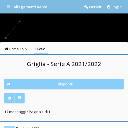
Collegamenti Rapidi
Iscriviti
Login
Home
S.S. LAZIO FORUM
Il calcio in testa
Griglia - Serie A 2021/2022
Rispondi
17 messaggi • Pagina
1
di
1