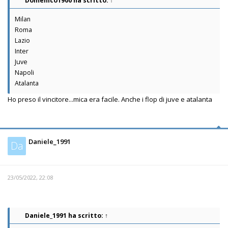
Domenico1900
ha scritto:
↑
Milan
Roma
Lazio
Inter
Juve
Napoli
Atalanta
Ho preso il vincitore...mica era facile. Anche i flop di juve e atalanta
Daniele_1991
Da
23/05/2022, 22:08
Daniele_1991
ha scritto:
↑