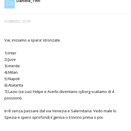
Daniele_1991
Da
31/08/2021, 23:30
Vai, iniziamo a spara’ stronzate.
1) Inter
2) Juve
3) merde
4) Milan
5) Napoli
6) Atalanta
7) Lazio (se Luiz Felipe e Acerbi diventano cyborg scaliamo di 4
posizioni)
In B senza passare dal via Venezia e Salernitana. Vedo male lo
Spezia e spero sprofondi il genoa o il torino prima o poi.