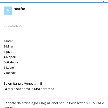
ronefor
Ro
01/09/2021, 8:07
1-Inter
2-Milan
3-Juve
4-Napoli
5-Atalanta
6-Lazio
7-merde
Salernitana e Venezia in B
La terza speriamo in una sorpresa
Bannato da ArcipelagoGulagLazionet per un Post scritto su S.S. Lazio
Forum