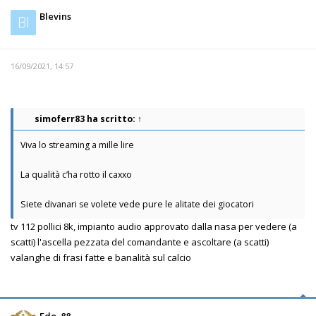
Blevins
Bl
16/09/2021, 14:57
simoferr83
ha scritto:
↑
Viva lo streaming a mille lire
La qualità c’ha rotto il caxxo
Siete divanari se volete vede pure le alitate dei giocatori
tv 112 pollici 8k, impianto audio approvato dalla nasa per vedere (a
scatti) l'ascella pezzata del comandante e ascoltare (a scatti)
valanghe di frasi fatte e banalità sul calcio
Edo_88