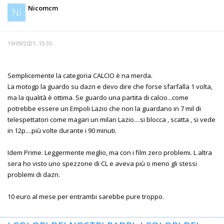
Nicomcm
Ni
19/09/2021, 15:35
Semplicemente la categoria CALCIO è na merda.
La motogp la guardo su dazn e devo dire che forse sfarfalla 1 volta,
ma la qualità è ottima. Se guardo una partita di calcio...come
potrebbe essere un Empoli Lazio che non la guardano in 7 mil di
telespettatori come magari un milan Lazio....si blocca , scatta , si vede
in 12p....più volte durante i 90 minuti.
Idem Prime. Leggermente meglio, ma con i film zero problemi. L altra
sera ho visto uno spezzone di CL e aveva più o meno gli stessi
problemi di dazn.
10 euro al mese per entrambi sarebbe pure troppo.