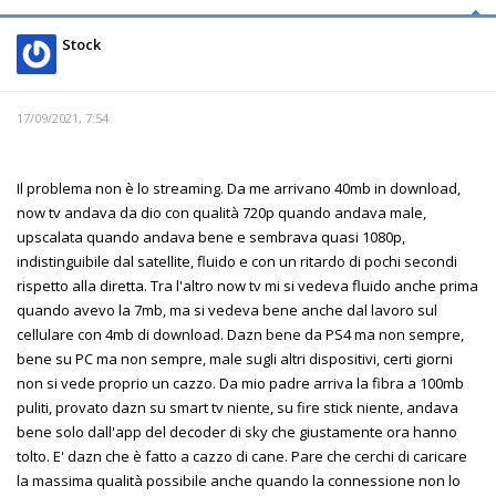
Stock
17/09/2021, 7:54
Il problema non è lo streaming. Da me arrivano 40mb in download,
now tv andava da dio con qualità 720p quando andava male,
upscalata quando andava bene e sembrava quasi 1080p,
indistinguibile dal satellite, fluido e con un ritardo di pochi secondi
rispetto alla diretta. Tra l'altro now tv mi si vedeva fluido anche prima
quando avevo la 7mb, ma si vedeva bene anche dal lavoro sul
cellulare con 4mb di download. Dazn bene da PS4 ma non sempre,
bene su PC ma non sempre, male sugli altri dispositivi, certi giorni
non si vede proprio un cazzo. Da mio padre arriva la fibra a 100mb
puliti, provato dazn su smart tv niente, su fire stick niente, andava
bene solo dall'app del decoder di sky che giustamente ora hanno
tolto. E' dazn che è fatto a cazzo di cane. Pare che cerchi di caricare
la massima qualità possibile anche quando la connessione non lo