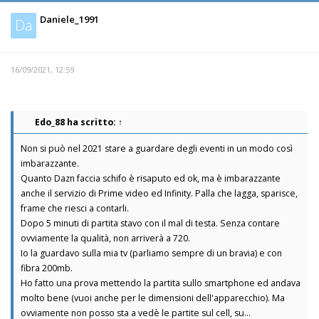
Daniele_1991
Da
16/09/2021, 12:59
Edo_88
ha scritto:
↑
Non si può nel 2021 stare a guardare degli eventi in un modo così
imbarazzante.
Quanto Dazn faccia schifo è risaputo ed ok, ma è imbarazzante
anche il servizio di Prime video ed Infinity. Palla che lagga, sparisce,
frame che riesci a contarli.
Dopo 5 minuti di partita stavo con il mal di testa. Senza contare
ovviamente la qualità, non arriverà a 720.
Io la guardavo sulla mia tv (parliamo sempre di un bravia) e con
fibra 200mb.
Ho fatto una prova mettendo la partita sullo smartphone ed andava
molto bene (vuoi anche per le dimensioni dell'apparecchio). Ma
ovviamente non posso sta a vedè le partite sul cell, su...