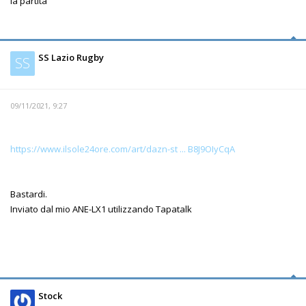
la partita
SS Lazio Rugby
SS
09/11/2021, 9:27
https://www.ilsole24ore.com/art/dazn-st ... B8J9OIyCqA
Bastardi.
Inviato dal mio ANE-LX1 utilizzando Tapatalk
Stock