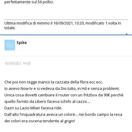
perfettamente sul 56 pollici.
Ultima modifica di
mimmo
il 16/09/2021, 13:20, modificato 1 volta in
totale.
Spike
Sp
16/09/2021, 14:03
Che poi non regge manco la cazzata della fibra ecc ecc.
Io avevo Now tv e si vedeva da Dio tutto, in Hd e senza problemi.
Unica cosa dovetti cambiare il router con un fritzbox da 90€ perchè
quello fornito da Libero faceva schifo al cazzo....
Dazn su Lazio Milan faceva ride.
Dall'alto l'inquadratura aveva un colore... nei bordo campo la resa
dei colori era oscena tendente al grigio!