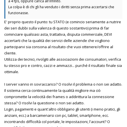
a 4 fps, oppure carica all'infinito.
La colpa è di chi gli ha venduto i diritti senza prima accertarsi che
funzionasse.
E' proprio questo il punto: tu STATO (e comincio seriamente a nutrire
dei seri dubbi sulla valenza di questo sostantivo) prima di far
cominciare qualsiasi asta, trattativa, disputa commerciale, DEVI
accertarti che la qualità dei servizi delle aziende che vogliono
parteciparvi sia consona al risultato che vuoi ottenere/offrire al
cliente.
Utilizza dei tecnici, rivolgiti alle associazioni dei consumatori, verifica
tu stesso pro e contro, cazzi e ammazzi... purché il risultato finale sia
ottimale.
I server vanno in sovraccarico? O risolvi il problema o non sei adatto.
Il sistema cerca continuamente la qualità migliore ma ciò
compromette la velocità dei frames o addirittura la connessione
stessa? O risolvi la questione o non sei adatto.
Login, pagamenti e quant'altro obbligano gli utenti (i meno pratici, gli
anziani, ecc.) a barcamenarsi con pc, tablet, smartphone, ecc.
incontrando difficoltà col portale, le impostazioni, l'account? O