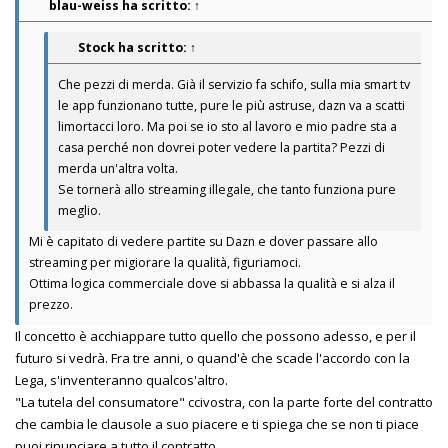
blau-weiss
ha scritto:
↑
Stock
ha scritto:
↑
Che pezzi di merda. Già il servizio fa schifo, sulla mia smart tv
le app funzionano tutte, pure le più astruse, dazn va a scatti
limortacci loro. Ma poi se io sto al lavoro e mio padre sta a
casa perché non dovrei poter vedere la partita? Pezzi di
merda un'altra volta.
Se tornerà allo streaming illegale, che tanto funziona pure
meglio.
Mi è capitato di vedere partite su Dazn e dover passare allo
streaming per migiorare la qualità, figuriamoci.
Ottima logica commerciale dove si abbassa la qualità e si alza il
prezzo.
Il concetto è acchiappare tutto quello che possono adesso, e per il
futuro si vedrà. Fra tre anni, o quand'è che scade l'accordo con la
Lega, s'inventeranno qualcos'altro.
"La tutela del consumatore" ccivostra, con la parte forte del contratto
che cambia le clausole a suo piacere e ti spiega che se non ti piace
puoi rinunciare a tutto il contratto.