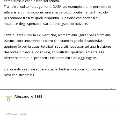
semplifichi le cose o non sei adatto.
Tra l'altro, sul tema pagamenti, DAZN, ad esempio, non ti permette di
attivare la domiciliazione bancaria da c/c, probabilmente il metodo
più comodo tra tutti quelli disponibili. Opzione che anche il più
incapace degli spettatori sarebbe in grado di attivare.
Fatte queste DOVEROSE verifiche, ammetti alla "gara" per i diritti alle
trasmissioni unicamente coloro che siano in grado di soddisfare
appieno (o per la quasi totalità) i requisiti necessari ad una fruizione
dei contenuti equa, intuitiva e, soprattutto, qualitativamente alta.
Altrimenti non puoi proporti. Fine, nient'altro da aggiungere.
E in questo caso sarebbero stati in tanti a non poter concorrere.
Altro che streaming...
Alessandro_1998
19/09/2021, 22:53