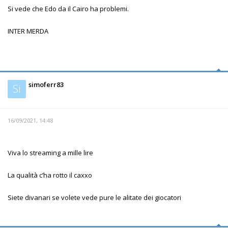
Si vede che Edo da il Cairo ha problemi.
INTER MERDA
simoferr83
Si
16/09/2021, 14:48
Viva lo streaming a mille lire
La qualità c’ha rotto il caxxo
Siete divanari se volete vede pure le alitate dei giocatori