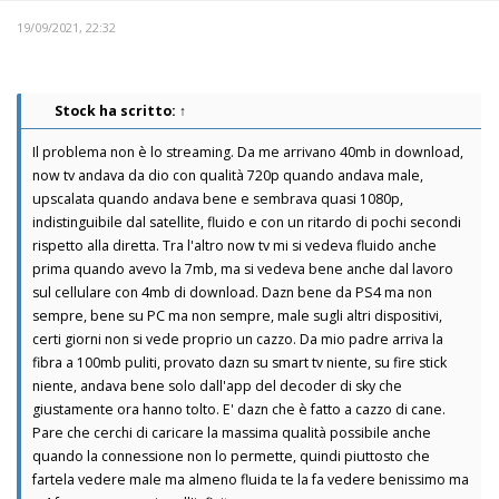
19/09/2021, 22:32
Stock
ha scritto:
↑
Il problema non è lo streaming. Da me arrivano 40mb in download,
now tv andava da dio con qualità 720p quando andava male,
upscalata quando andava bene e sembrava quasi 1080p,
indistinguibile dal satellite, fluido e con un ritardo di pochi secondi
rispetto alla diretta. Tra l'altro now tv mi si vedeva fluido anche
prima quando avevo la 7mb, ma si vedeva bene anche dal lavoro
sul cellulare con 4mb di download. Dazn bene da PS4 ma non
sempre, bene su PC ma non sempre, male sugli altri dispositivi,
certi giorni non si vede proprio un cazzo. Da mio padre arriva la
fibra a 100mb puliti, provato dazn su smart tv niente, su fire stick
niente, andava bene solo dall'app del decoder di sky che
giustamente ora hanno tolto. E' dazn che è fatto a cazzo di cane.
Pare che cerchi di caricare la massima qualità possibile anche
quando la connessione non lo permette, quindi piuttosto che
fartela vedere male ma almeno fluida te la fa vedere benissimo ma