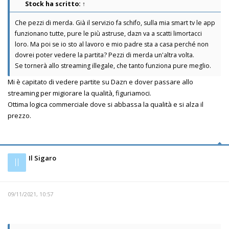
Stock
ha scritto:
↑
Che pezzi di merda. Già il servizio fa schifo, sulla mia smart tv le app
funzionano tutte, pure le più astruse, dazn va a scatti limortacci
loro. Ma poi se io sto al lavoro e mio padre sta a casa perché non
dovrei poter vedere la partita? Pezzi di merda un'altra volta.
Se tornerà allo streaming illegale, che tanto funziona pure meglio.
Mi è capitato di vedere partite su Dazn e dover passare allo
streaming per migiorare la qualità, figuriamoci.
Ottima logica commerciale dove si abbassa la qualità e si alza il
prezzo.
Il Sigaro
Il
09/11/2021, 10:57