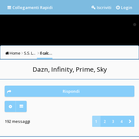
Collegamenti Rapidi
Iscriviti
Login
Home
S.S. LAZIO FORUM
Il calcio in testa
Dazn, Infinity, Prime, Sky
Rispondi
192 messaggi
1
2
3
4