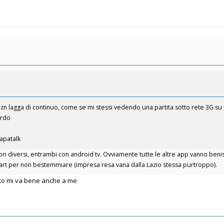
n lagga di continuo, come se mi stessi vedendo una partita sotto rete 3G su u
urdo
Tapatalk
ori diversi, entrambi con android tv. Ovviamente tutte le altre app vanno ben
art per non bestemmiare (impresa resa vana dalla Lazio stessa purtroppo).
tto mi va bene anche a me