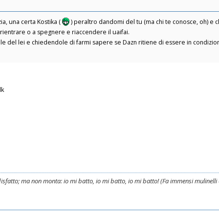
zia, una certa Kostika (
) peraltro dandomi del tu (ma chi te conosce, oh) e 
rientrare o a spegnere e riaccendere il uaifai.
e del lei e chiedendole di farmi sapere se Dazn ritiene di essere in condizioni
lk
i disfatto; ma non monta: io mi batto, io mi batto, io mi batto! (Fa immensi mulinell