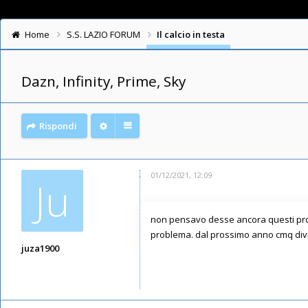
Home
S.S. LAZIO FORUM
Il calcio in testa
Dazn, Infinity, Prime, Sky
Rispondi
01/12/2021, 12:09
Ju
non pensavo desse ancora questi prob
problema. dal prossimo anno cmq divid
juza1900
Messaggi: 348
Iscritto il:
11/05/2019, 22:24