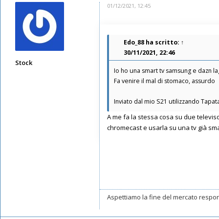
01/12/2021, 12:45
Edo_88
ha scritto:
↑
30/11/2021, 22:46
Stock
Io ho una smart tv samsung e dazn la
Messaggi: 7371
Fa venire il mal di stomaco, assurdo
Iscritto il:
11/05/2019, 22:29
Inviato dal mio S21 utilizzando Tapat
A me fa la stessa cosa su due televis
chromecast e usarla su una tv già sm
Aspettiamo la fine del mercato respon