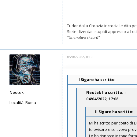
Tudor dalla Croazia incrocia le dita per
Siete diventati stupidi appresso a Lotito
"Un motivo ci sarà"
05/04/2022, 0:10
Il Sigaro ha scritto:
Neotek
Neotek
ha scritto:
↑
04/04/2022, 17:08
Località:
Roma
Il Sigaro ha scritto:
Messaggi: 360
Iscritto il:
15/09/2019, 22:07
Mi ha scritto per conto di D
televisore e se avevo prova
Le ho risposto in tono form