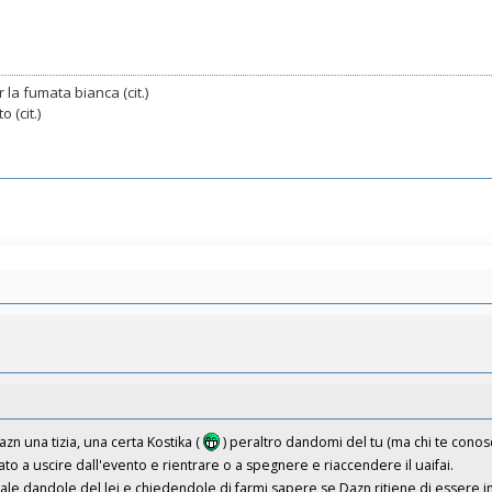
 la fumata bianca (cit.)
 (cit.)
azn una tizia, una certa Kostika (
) peraltro dandomi del tu (ma chi te conos
to a uscire dall'evento e rientrare o a spegnere e riaccendere il uaifai.
ale dandole del lei e chiedendole di farmi sapere se Dazn ritiene di essere in c