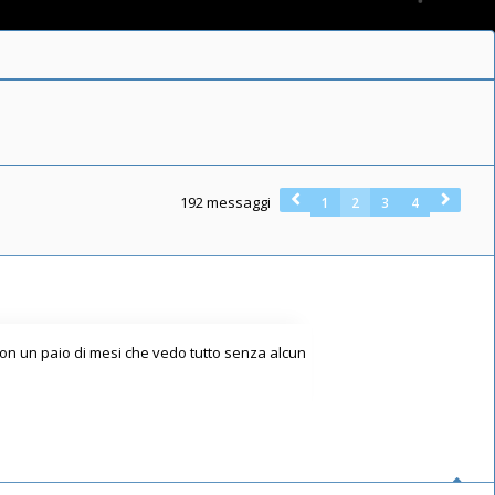
192 messaggi
1
2
3
4
on un paio di mesi che vedo tutto senza alcun