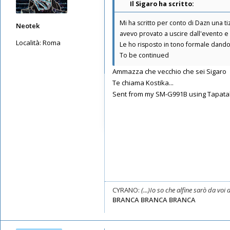
Il Sigaro ha scritto:
Mi ha scritto per conto di Dazn una ti
Neotek
avevo provato a uscire dall'evento e 
Località:
Roma
Le ho risposto in tono formale dandol
To be continued
Messaggi: 360
Iscritto il:
15/09/2019, 22:07
Ammazza che vecchio che sei Sigaro
Te chiama Kostika...
Sent from my SM-G991B using Tapata
CYRANO:
(...)Io so che alfine sarò da vo
BRANCA BRANCA BRANCA