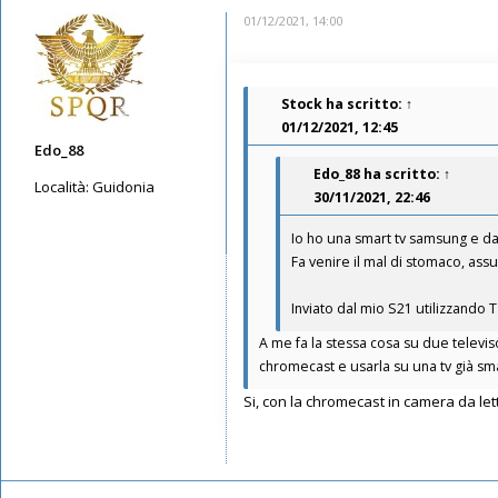
01/12/2021, 14:00
Stock
ha scritto:
↑
01/12/2021, 12:45
Edo_88
Edo_88
ha scritto:
↑
Località:
Guidonia
30/11/2021, 22:46
Messaggi: 5087
Io ho una smart tv samsung e daz
Iscritto il:
08/05/2019, 23:36
Fa venire il mal di stomaco, ass
Inviato dal mio S21 utilizzando 
A me fa la stessa cosa su due televis
chromecast e usarla su una tv già sm
Si, con la chromecast in camera da le