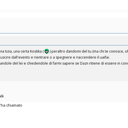
na tizia, una certa Kostika (
) peraltro dandomi del tu (ma chi te conosce, o
uscire dall'evento e rientrare o a spegnere e riaccendere il uaifai.
andole del lei e chiedendole di farmi sapere se Dazn ritiene di essere in condiz
alk
 m'ha chiamato