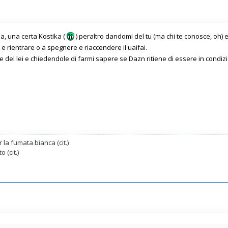
ia, una certa Kostika (
) peraltro dandomi del tu (ma chi te conosce, oh) 
e rientrare o a spegnere e riaccendere il uaifai.
 del lei e chiedendole di farmi sapere se Dazn ritiene di essere in condizio
 la fumata bianca (cit.)
 (cit.)