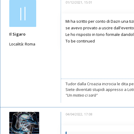
01/12/2021, 15:01
Il
Mi ha scritto per conto di Dazn una tiz
se avevo provato a uscire dall'evento 
Il Sigaro
Le ho risposto in tono formale dandole
To be continued
Località:
Roma
Messaggi: 11549
Iscritto il:
16/05/2019, 10:26
Tudor dalla Croazia incrocia le dita per
Siete diventati stupidi appresso a Lotito
"Un motivo ci sarà"
04/04/2022, 17:08