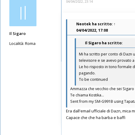
04/04/2022, 23:14
Il
Neotek
ha scritto:
↑
04/04/2022, 17:08
Il Sigaro
Il Sigaro ha scritto:
Località:
Roma
Messaggi: 11549
Mi ha scritto per conto di Dazn u
Iscritto il:
16/05/2019, 10:26
televisore e se avevo provato a 
Le ho risposto in tono formale d
pagando.
To be continued
Ammazza che vecchio che sei Sigaro
Te chiama Kostika...
Sent from my SM-G991B using Tapat
Era dall'email ufficiale di Dazn, mica
Capace che che ha barba e baffi