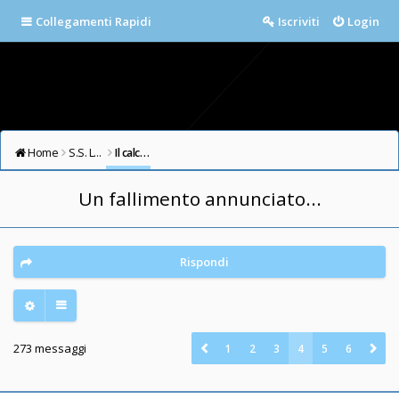
Collegamenti Rapidi
Iscriviti
Login
Home
S.S. LAZIO FORUM
Il calcio in testa
Un fallimento annunciato...
Rispondi
273 messaggi
1
2
3
4
5
6