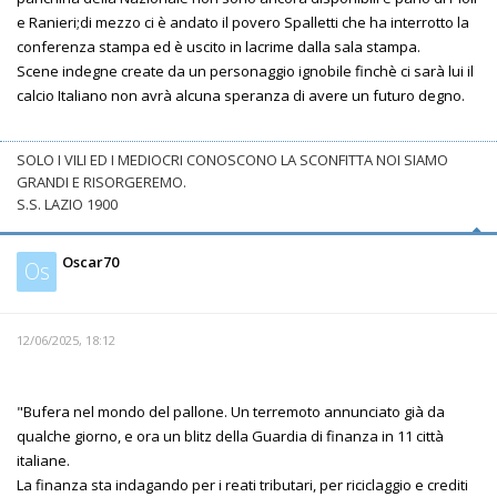
e Ranieri;di mezzo ci è andato il povero Spalletti che ha interrotto la
conferenza stampa ed è uscito in lacrime dalla sala stampa.
Scene indegne create da un personaggio ignobile finchè ci sarà lui il
calcio Italiano non avrà alcuna speranza di avere un futuro degno.
SOLO I VILI ED I MEDIOCRI CONOSCONO LA SCONFITTA NOI SIAMO
GRANDI E RISORGEREMO.
S.S. LAZIO 1900
Oscar70
Os
12/06/2025, 18:12
"Bufera nel mondo del pallone. Un terremoto annunciato già da
qualche giorno, e ora un blitz della Guardia di finanza in 11 città
italiane.
La finanza sta indagando per i reati tributari, per riciclaggio e crediti