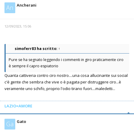
Ancherani
An
12/09/2023, 15:06
simoferr83
ha scritto:
↑
Pure se ha segnato leggendo i commenti in giro praticamente ciro
è sempre il capro espiatorio
Quanta cattiveria contro ciro nostro....una cosa allucinante sui social
c'è gente che sembra che vive o è pagata per distruggere ciro...è
veramente uno schifo, proprio l'odio tirano fuori....maledetti...
LAZIO=AMORE
Gato
Ga