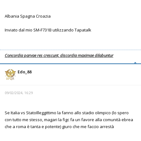
Albania Spagna Croazia
Inviato dal mio SM-F731B utilizzando Tapatalk
Concordia parvae res crescunt, discordia maximae dilabuntur
Edo_88
09/02/2024, 16:29
Se Italia vs StatoIlleggittimo la fanno allo stadio olimpico (lo spero
con tutto me stesso, magari la figc fa un favore alla comunità ebrea
che a roma è tanta e potente) giuro che me faccio arrestà