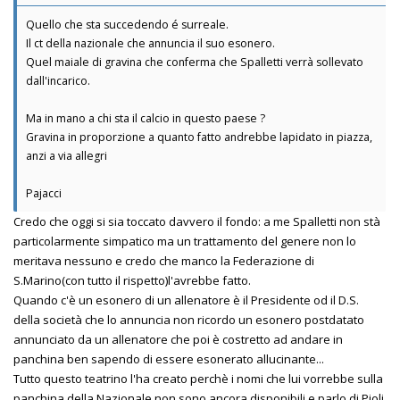
Quello che sta succedendo é surreale.
Il ct della nazionale che annuncia il suo esonero.
Quel maiale di gravina che conferma che Spalletti verrà sollevato
dall'incarico.
Ma in mano a chi sta il calcio in questo paese ?
Gravina in proporzione a quanto fatto andrebbe lapidato in piazza,
anzi a via allegri
Pajacci
Credo che oggi si sia toccato davvero il fondo: a me Spalletti non stà
particolarmente simpatico ma un trattamento del genere non lo
meritava nessuno e credo che manco la Federazione di
S.Marino(con tutto il rispetto)l'avrebbe fatto.
Quando c'è un esonero di un allenatore è il Presidente od il D.S.
della società che lo annuncia non ricordo un esonero postdatato
annunciato da un allenatore che poi è costretto ad andare in
panchina ben sapendo di essere esonerato allucinante...
Tutto questo teatrino l'ha creato perchè i nomi che lui vorrebbe sulla
panchina della Nazionale non sono ancora disponibili e parlo di Pioli