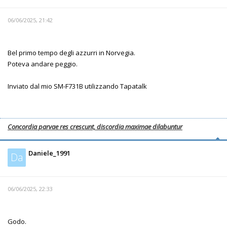
06/06/2025, 21:42
Bel primo tempo degli azzurri in Norvegia.
Poteva andare peggio.
Inviato dal mio SM-F731B utilizzando Tapatalk
Concordia parvae res crescunt, discordia maximae dilabuntur
Daniele_1991
Da
06/06/2025, 22:33
Godo.