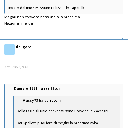
Inviato dal mio SM-S906B utilizzando Tapatalk
Magari non convoca nessuno alla prossima.
Nazionali merda.
Il Sigaro
Il
07/10/2023, 9:48
Daniele_1991
ha scritto:
↑
Massy73
ha scritto:
↑
Della Lazio gli unici convocati sono Provedel e Zaccagni.
Dai Spalletti puoi fare di meglio la prossima volta.