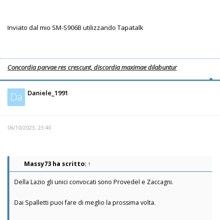
Inviato dal mio SM-S906B utilizzando Tapatalk
Concordia parvae res crescunt, discordia maximae dilabuntur
Daniele_1991
Da
06/10/2023, 23:40
Massy73
ha scritto:
↑
Della Lazio gli unici convocati sono Provedel e Zaccagni.
Dai Spalletti puoi fare di meglio la prossima volta.