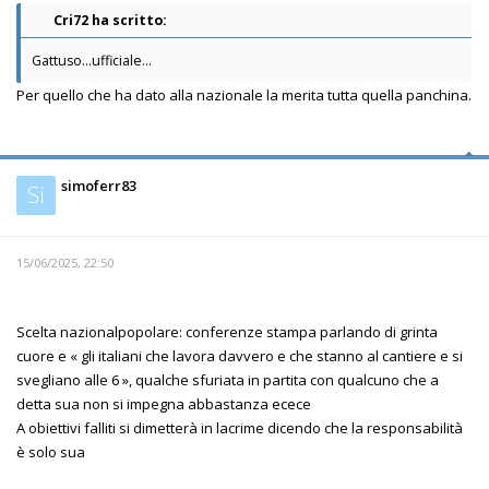
Cri72 ha scritto:
Gattuso...ufficiale...
Per quello che ha dato alla nazionale la merita tutta quella panchina.
simoferr83
Si
15/06/2025, 22:50
Scelta nazionalpopolare: conferenze stampa parlando di grinta
cuore e « gli italiani che lavora davvero e che stanno al cantiere e si
svegliano alle 6 », qualche sfuriata in partita con qualcuno che a
detta sua non si impegna abbastanza ecece
A obiettivi falliti si dimetterà in lacrime dicendo che la responsabilità
è solo sua