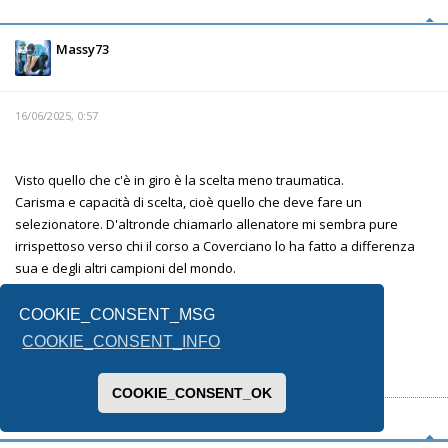
Massy73
16/06/2025, 0:57
Visto quello che c'è in giro è la scelta meno traumatica.
Carisma e capacità di scelta, cioè quello che deve fare un
selezionatore. D'altronde chiamarlo allenatore mi sembra pure
irrispettoso verso chi il corso a Coverciano lo ha fatto a differenza
sua e degli altri campioni del mondo.
COOKIE_CONSENT_MSG
Inviato dal mio SM-F731B utilizzando Tapatalk
COOKIE_CONSENT_INFO
COOKIE_CONSENT_OK
Concordia parvae res crescunt, discordia maximae dilabuntur