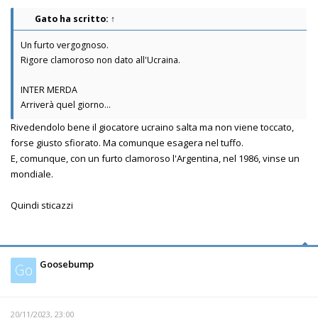
Gato
ha scritto:
↑
Un furto vergognoso.
Rigore clamoroso non dato all'Ucraina.
INTER MERDA
Arriverà quel giorno...
Rivedendolo bene il giocatore ucraino salta ma non viene toccato,
forse giusto sfiorato. Ma comunque esagera nel tuffo.
E, comunque, con un furto clamoroso l'Argentina, nel 1986, vinse un
mondiale.
Quindi sticazzi
Goosebump
Go
20/11/2023, 23:00