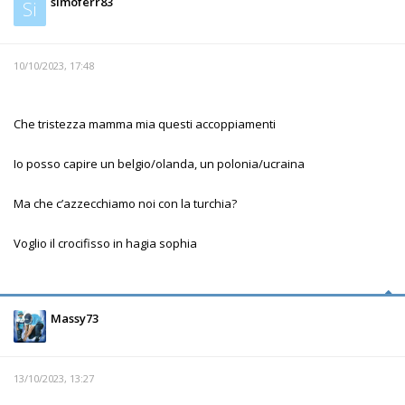
simoferr83
Si
10/10/2023, 17:48
Che tristezza mamma mia questi accoppiamenti
Io posso capire un belgio/olanda, un polonia/ucraina
Ma che c’azzecchiamo noi con la turchia?
Voglio il crocifisso in hagia sophia
Massy73
13/10/2023, 13:27