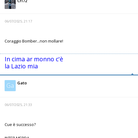
Cri72
06/07/2025, 21:17
Coraggio Bomber...non mollare!
In cima ar monno c'è
la Lazio mia
Gato
Ga
06/07/2025, 21:33
Cue è successo?
INTER MERDA