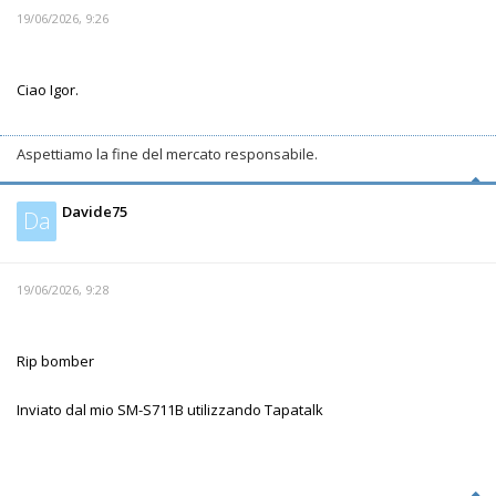
19/06/2026, 9:26
Ciao Igor.
Aspettiamo la fine del mercato responsabile.
Davide75
Da
19/06/2026, 9:28
Rip bomber
Inviato dal mio SM-S711B utilizzando Tapatalk