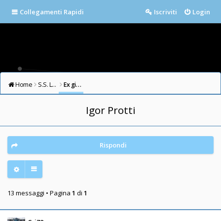
Collegamenti Rapidi
Iscriviti
Login
Home
S.S. LAZIO FORUM
Ex giocatori della Lazio
Igor Protti
Rispondi
13 messaggi • Pagina
1
di
1