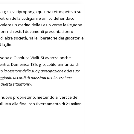
lgico, vi ripropongo qui una retrospettiva su
, patron della Lodigiani e amico del sindaco
valere un credito della Lazio verso la Regione.
ioni richiesti. I documenti presentati però
i altre società, ha le liberatorie dei giocatori e
 luglio.
ossena o Gianluca Vialli. Si avanza anche
entra. Domenica 18 luglio, Lotito annuncia di
rso la cessione della sua partecipazione e dei suoi
 raggiunto accordi di massima per la cessione
n questa situazione».
nuovo proprietario, mettendo al vertice del
. Ma alla fine, con il versamento di 21 milioni