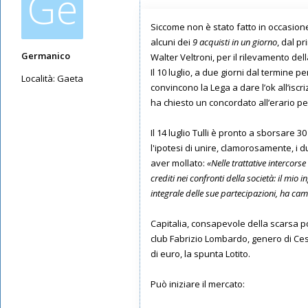
Ge
Siccome non è stato fatto in occasion
alcuni dei
9 acquisti in un giorno
, dal p
Germanico
Walter Veltroni, per il rilevamento del
Il 10 luglio, a due giorni dal termine 
Località:
Gaeta
convincono la Lega a dare l’ok all’iscri
Messaggi: 907
ha chiesto un concordato all’erario per 
Iscritto il:
10/11/2023, 11:58
Il 14 luglio Tulli è pronto a sborsare 
l'ipotesi di unire, clamorosamente, i 
aver mollato:
«Nelle trattative intercors
crediti nei confronti della società: il mi
integrale delle sue partecipazioni, ha camb
Capitalia, consapevole della scarsa p
club Fabrizio Lombardo, genero di Cesa
di euro, la spunta Lotito.
Può iniziare il mercato: