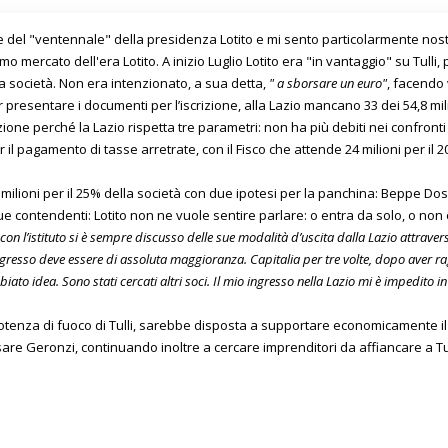
e del "ventennale" della presidenza Lotito e mi sento particolarmente nosta
rimo mercato dell'era Lotito. A inizio Luglio Lotito era "in vantaggio" su Tulli
la società. Non era intenzionato, a sua detta,
" a sborsare un euro"
, facendo 
per presentare i documenti per l’iscrizione, alla Lazio mancano 33 dei 54,8 mil
zione perché la Lazio rispetta tre parametri: non ha più debiti nei confronti d
il pagamento di tasse arretrate, con il Fisco che attende 24 milioni per il 20
30 milioni per il 25% della società con due ipotesi per la panchina: Beppe D
due contendenti: Lotito non ne vuole sentire parlare: o entra da solo, o non 
e con l’istituto si è sempre discusso delle sue modalità d’uscita dalla Lazio attrave
o ingresso deve essere di assoluta maggioranza. Capitalia per tre volte, dopo aver
iato idea. Sono stati cercati altri soci. Il mio ingresso nella Lazio mi è impedito i
otenza di fuoco di Tulli, sarebbe disposta a supportare economicamente il 
re Geronzi, continuando inoltre a cercare imprenditori da affiancare a Tulli