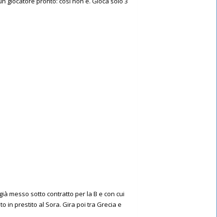
 giocatore pronto: così non è. Gioca solo 3
ià messo sotto contratto per la B e con cui
o in prestito al Sora. Gira poi tra Grecia e