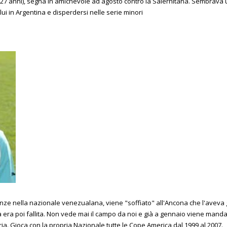
7 anni), segna in amichevole ad agosto contro la Salernitana. Sembrava un
lui in Argentina e disperdersi nelle serie minori
ze nella nazionale venezualana, viene "soffiato" all'Ancona che l'aveva g
tà era poi fallita. Non vede mai il campo da noi e già a gennaio viene mandat
ria. Gioca con la propria Nazionale tutte le Cope America dal 1999 al 2007.