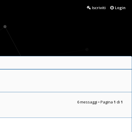
Iscriviti
Login
6 messaggi • Pagina
1
di
1