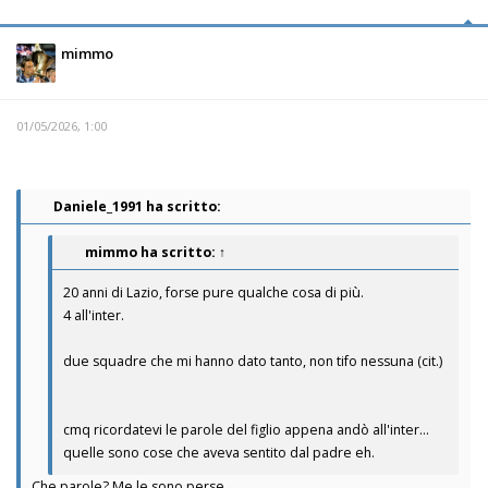
mimmo
01/05/2026, 1:00
Daniele_1991 ha scritto:
mimmo
ha scritto:
↑
20 anni di Lazio, forse pure qualche cosa di più.
4 all'inter.
due squadre che mi hanno dato tanto, non tifo nessuna (cit.)
cmq ricordatevi le parole del figlio appena andò all'inter...
quelle sono cose che aveva sentito dal padre eh.
Che parole? Me le sono perse.