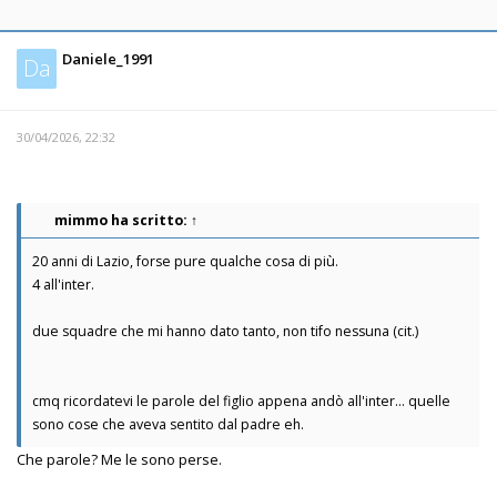
Daniele_1991
Da
30/04/2026, 22:32
mimmo
ha scritto:
↑
20 anni di Lazio, forse pure qualche cosa di più.
4 all'inter.
due squadre che mi hanno dato tanto, non tifo nessuna (cit.)
cmq ricordatevi le parole del figlio appena andò all'inter... quelle
sono cose che aveva sentito dal padre eh.
Che parole? Me le sono perse.