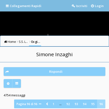
Collegamenti Rapidi
Iscriviti
Login
Home
S.S. LAZIO FORUM
Ex giocatori della Lazio
Simone Inzaghi
Rispondi
4754 messaggi
Pagina
96
di
96
1
…
92
93
94
95
96