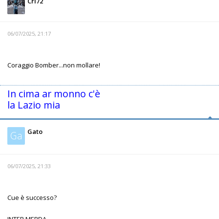
Cri72
06/07/2025, 21:17
Coraggio Bomber...non mollare!
In cima ar monno c'è
la Lazio mia
Gato
Ga
06/07/2025, 21:33
Cue è successo?
INTER MERDA