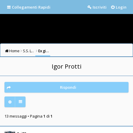
Collegamenti Rapidi
Iscriviti
Login
Home
S.S. LAZIO FORUM
Ex giocatori della Lazio
Igor Protti
Rispondi
13 messaggi • Pagina
1
di
1