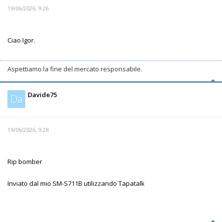
19/06/2026, 9:26
Ciao Igor.
Aspettiamo la fine del mercato responsabile.
Davide75
Da
19/06/2026, 9:28
Rip bomber
Inviato dal mio SM-S711B utilizzando Tapatalk