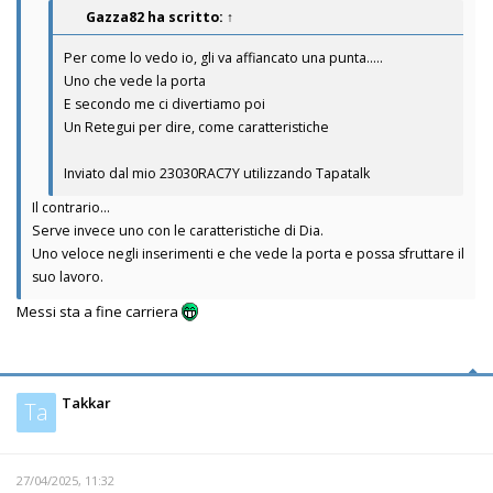
Gazza82
ha scritto:
↑
Per come lo vedo io, gli va affiancato una punta.....
Uno che vede la porta
E secondo me ci divertiamo poi
Un Retegui per dire, come caratteristiche
Inviato dal mio 23030RAC7Y utilizzando Tapatalk
Il contrario…
Serve invece uno con le caratteristiche di Dia.
Uno veloce negli inserimenti e che vede la porta e possa sfruttare il
suo lavoro.
Messi sta a fine carriera
Takkar
Ta
27/04/2025, 11:32