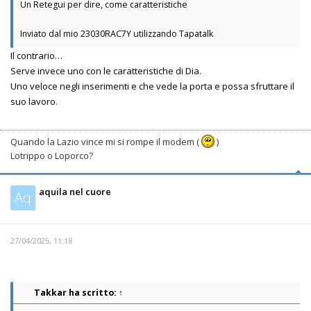
Un Retegui per dire, come caratteristiche
Inviato dal mio 23030RAC7Y utilizzando Tapatalk
Il contrario…
Serve invece uno con le caratteristiche di Dia.
Uno veloce negli inserimenti e che vede la porta e possa sfruttare il
suo lavoro.
Quando la Lazio vince mi si rompe il modem (
)
Lotrippo o Loporco?
aquila nel cuore
Aq
27/04/2025, 11:18
Takkar
ha scritto:
↑