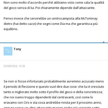
Non sono molto d'accordo perché abbiamo visto come cala la qualità
del gioco senza di lui. Poi chiaramente dipende dall'attaccante.
Penso invece che servirebbe un centrocampista alla McTominay
dietro (hai detto cazzi) che segni come Dia ma che garantisca più
equilibrio.
Tony
To
25/04/2025, 13:03
Se non si fosse infortunato probabilmente avremmo accusato meno
il periodo di flessione e questo vuol dire due cose: che lui è cresciuto
tanto e migliorato molto sotto il profilo del gioco e della concretezza;
che noi siamo troppo dipendenti dal centravanti, così come lo
eravamo con Ciro e sta cosa andrebbe rivista per il prossimo anno,
oppure serve un altro attaccante magari anche più concreto sotto