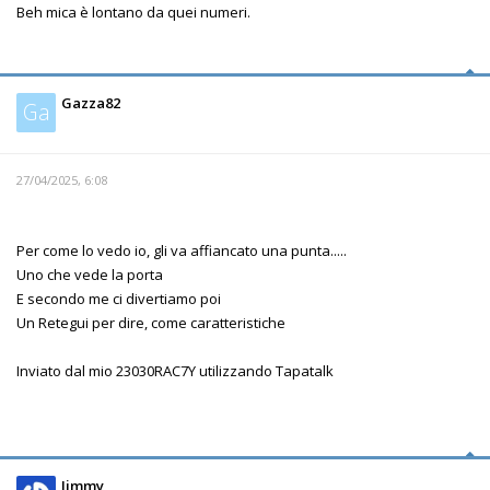
Beh mica è lontano da quei numeri.
Gazza82
Ga
27/04/2025, 6:08
Per come lo vedo io, gli va affiancato una punta.....
Uno che vede la porta
E secondo me ci divertiamo poi
Un Retegui per dire, come caratteristiche
Inviato dal mio 23030RAC7Y utilizzando Tapatalk
Jimmy