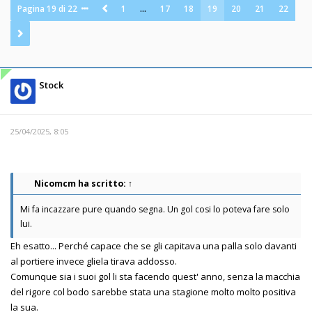
Pagina
19
di
22
1
…
17
18
19
20
21
22
Stock
25/04/2025, 8:05
Nicomcm
ha scritto:
↑
Mi fa incazzare pure quando segna. Un gol cosi lo poteva fare solo
lui.
Eh esatto... Perché capace che se gli capitava una palla solo davanti
al portiere invece gliela tirava addosso.
Comunque sia i suoi gol li sta facendo quest' anno, senza la macchia
del rigore col bodo sarebbe stata una stagione molto molto positiva
la sua.