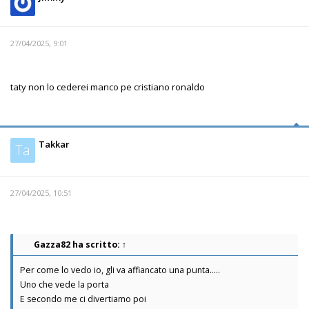
27/04/2025, 9:01
taty non lo cederei manco pe cristiano ronaldo
Takkar
Ta
27/04/2025, 10:51
Gazza82
ha scritto:
↑
Per come lo vedo io, gli va affiancato una punta.....
Uno che vede la porta
E secondo me ci divertiamo poi