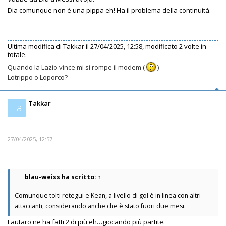
Dia comunque non è una pippa eh! Ha il problema della continuità.
Ultima modifica di
Takkar
il 27/04/2025, 12:58, modificato 2 volte in
totale.
Quando la Lazio vince mi si rompe il modem (
)
Lotrippo o Loporco?
Takkar
Ta
27/04/2025, 12:57
blau-weiss
ha scritto:
↑
Comunque tolti retegui e Kean, a livello di gol è in linea con altri
attaccanti, considerando anche che è stato fuori due mesi.
Lautaro ne ha fatti 2 di più eh…giocando più partite.