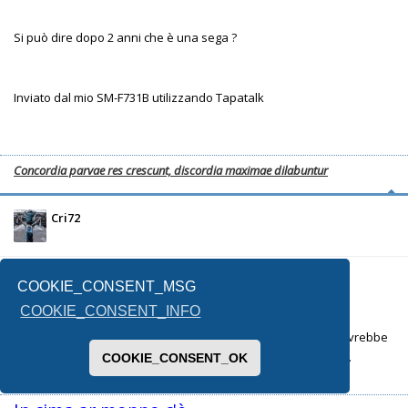
Si può dire dopo 2 anni che è una sega ?
Inviato dal mio SM-F731B utilizzando Tapatalk
Concordia parvae res crescunt, discordia maximae dilabuntur
Cri72
26/05/2025, 0:37
COOKIE_CONSENT_MSG
COOKIE_CONSENT_INFO
Questo se lamentava perché con Ciro aveva poco spazio....avrebbe
avuto poco spazio pure co capocchiano pe quanto è scarso...
COOKIE_CONSENT_OK