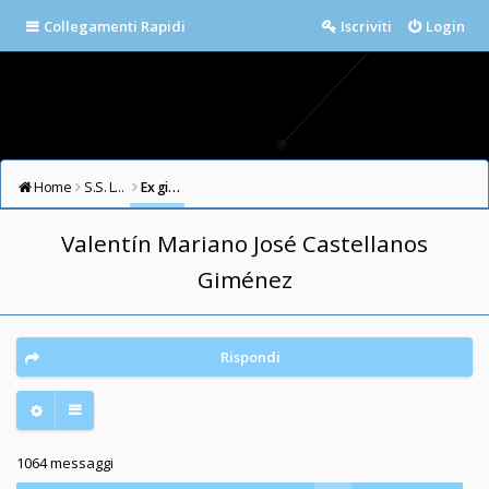
Collegamenti Rapidi
Iscriviti
Login
Home
S.S. LAZIO FORUM
Ex giocatori della Lazio
Valentín Mariano José Castellanos
Giménez
Rispondi
1064 messaggi