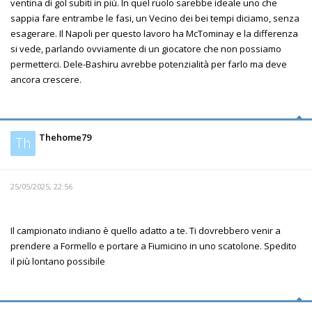
ventina di gol subiti in più. In quel ruolo sarebbe ideale uno che
sappia fare entrambe le fasi, un Vecino dei bei tempi diciamo, senza
esagerare. Il Napoli per questo lavoro ha McTominay e la differenza
si vede, parlando ovviamente di un giocatore che non possiamo
permetterci. Dele-Bashiru avrebbe potenzialità per farlo ma deve
ancora crescere.
Thehome79
Th
25/05/2025, 22:56
Il campionato indiano è quello adatto a te. Ti dovrebbero venir a
prendere a Formello e portare a Fiumicino in uno scatolone. Spedito
il più lontano possibile