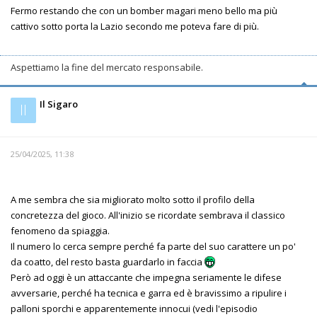
Fermo restando che con un bomber magari meno bello ma più
cattivo sotto porta la Lazio secondo me poteva fare di più.
Aspettiamo la fine del mercato responsabile.
Il Sigaro
Il
25/04/2025, 11:38
A me sembra che sia migliorato molto sotto il profilo della
concretezza del gioco. All'inizio se ricordate sembrava il classico
fenomeno da spiaggia.
Il numero lo cerca sempre perché fa parte del suo carattere un po'
da coatto, del resto basta guardarlo in faccia
Però ad oggi è un attaccante che impegna seriamente le difese
avversarie, perché ha tecnica e garra ed è bravissimo a ripulire i
palloni sporchi e apparentemente innocui (vedi l'episodio