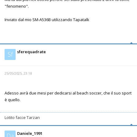
"fenomeno".
Inviato dal mio SM-A536B utilizzando Tapatalk
sferequadrate
Sf
25/05/2025, 23:18
Adesso avrà due mesi per dedicarsi al beach soccer, che il suo sport
è quello.
Lotito facce Tarzan
Daniele_1991
Da