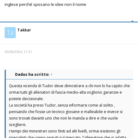
inglese perché sposano le idee non il nome
Takkar
Ta
05/06/2024, 21:21
Dadus
ha scritto:
↑
Questa vicenda di Tudor deve dimostrare a chi non lo ha capito che
ormai tutti gli allenatori di fascia medio-alta vogliono garanzie e
potete decisionale.
La società ha preso Tudor, senza informarsi come al solito ,
pensando che fosse un tecnico giovane e malleabile e invece si
sono trovati davanti uno che non le manda a dire e che vuole
scegliere.
I tempi dei minestrari sono finiti ad alti livelli, ormai esistono gli
specialisti che vanno seguiti sul mercato, l'allenatore che si adatta