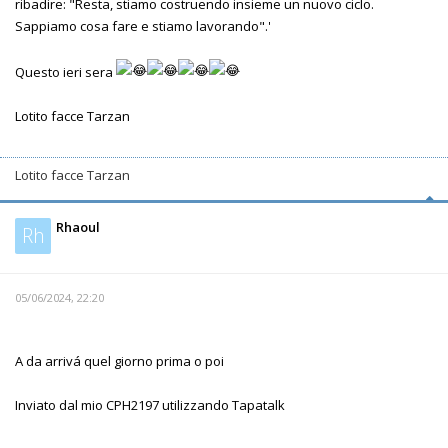
ribadire: "Resta, stiamo costruendo insieme un nuovo ciclo.
Sappiamo cosa fare e stiamo lavorando".'
Questo ieri sera
Lotito facce Tarzan
Lotito facce Tarzan
Rhaoul
Rh
05/06/2024, 22:20
A da arrivá quel giorno prima o poi
Inviato dal mio CPH2197 utilizzando Tapatalk