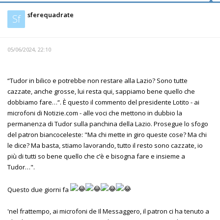
sferequadrate
Sf
05/06/2024, 22:10
“Tudor in bilico e potrebbe non restare alla Lazio? Sono tutte
cazzate, anche grosse, lui resta qui, sappiamo bene quello che
dobbiamo fare…“. È questo il commento del presidente Lotito - ai
microfoni di Notizie.com - alle voci che mettono in dubbio la
permanenza di Tudor sulla panchina della Lazio. Prosegue lo sfogo
del patron biancoceleste: "Ma chi mette in giro queste cose? Ma chi
le dice? Ma basta, stiamo lavorando, tutto il resto sono cazzate, io
più di tutti so bene quello che c’è e bisogna fare e insieme a
Tudor…".
Questo due giorni fa
'nel frattempo, ai microfoni de Il Messaggero, il patron ci ha tenuto a