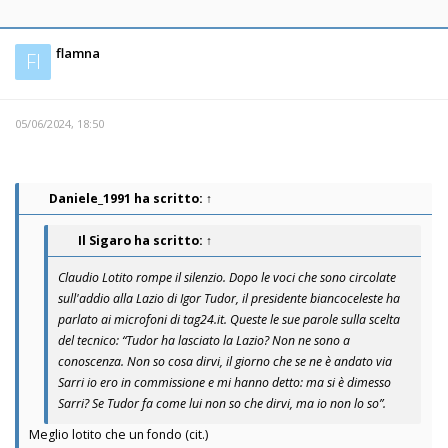
flamna
Fl
05/06/2024, 18:50
Daniele_1991
ha scritto:
↑
Il Sigaro
ha scritto:
↑
Claudio Lotito rompe il silenzio. Dopo le voci che sono circolate
sull'addio alla Lazio di Igor Tudor, il presidente biancoceleste ha
parlato ai microfoni di tag24.it. Queste le sue parole sulla scelta
del tecnico: “Tudor ha lasciato la Lazio? Non ne sono a
conoscenza. Non so cosa dirvi, il giorno che se ne è andato via
Sarri io ero in commissione e mi hanno detto: ma si è dimesso
Sarri? Se Tudor fa come lui non so che dirvi, ma io non lo so”.
Meglio lotito che un fondo (cit.)