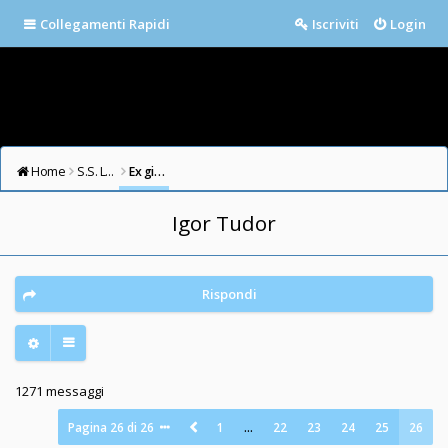
Collegamenti Rapidi
Iscriviti
Login
Home
S.S. LAZIO FORUM
Ex giocatori della Lazio
Igor Tudor
Rispondi
1271 messaggi
Pagina
26
di
26
1
…
22
23
24
25
26