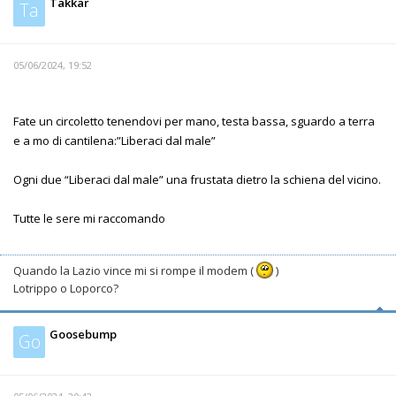
Takkar
Ta
05/06/2024, 19:52
Fate un circoletto tenendovi per mano, testa bassa, sguardo a terra
e a mo di cantilena:”Liberaci dal male”
Ogni due “Liberaci dal male” una frustata dietro la schiena del vicino.
Tutte le sere mi raccomando
Quando la Lazio vince mi si rompe il modem (
)
Lotrippo o Loporco?
Goosebump
Go