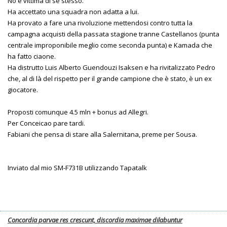
No è vittima di se stesso.
Ha accettato una squadra non adatta a lui.
Ha provato a fare una rivoluzione mettendosi contro tutta la
campagna acquisti della passata stagione tranne Castellanos (punta
centrale improponibile meglio come seconda punta) e Kamada che
ha fatto ciaone.
Ha distrutto Luis Alberto Guendouzi Isaksen e ha rivitalizzato Pedro
che, al di là del rispetto per il grande campione che è stato, è un ex
giocatore.
Proposti comunque 4.5 mln + bonus ad Allegri.
Per Conceicao pare tardi.
Fabiani che pensa di stare alla Salernitana, preme per Sousa.
Inviato dal mio SM-F731B utilizzando Tapatalk
Concordia parvae res crescunt, discordia maximae dilabuntur