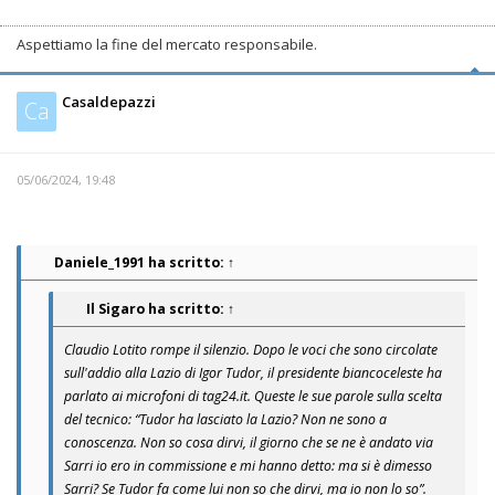
Aspettiamo la fine del mercato responsabile.
Casaldepazzi
Ca
05/06/2024, 19:48
Daniele_1991
ha scritto:
↑
Il Sigaro
ha scritto:
↑
Claudio Lotito rompe il silenzio. Dopo le voci che sono circolate
sull'addio alla Lazio di Igor Tudor, il presidente biancoceleste ha
parlato ai microfoni di tag24.it. Queste le sue parole sulla scelta
del tecnico: “Tudor ha lasciato la Lazio? Non ne sono a
conoscenza. Non so cosa dirvi, il giorno che se ne è andato via
Sarri io ero in commissione e mi hanno detto: ma si è dimesso
Sarri? Se Tudor fa come lui non so che dirvi, ma io non lo so”.