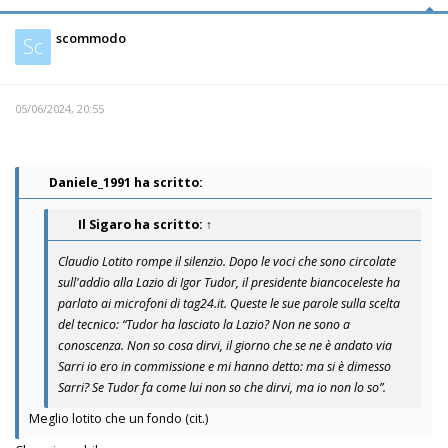
scommodo
Sc
05/06/2024, 20:55
Daniele_1991 ha scritto:
Il Sigaro
ha scritto:
↑
Claudio Lotito rompe il silenzio. Dopo le voci che sono circolate
sull'addio alla Lazio di Igor Tudor, il presidente biancoceleste ha
parlato ai microfoni di tag24.it. Queste le sue parole sulla scelta
del tecnico: “Tudor ha lasciato la Lazio? Non ne sono a
conoscenza. Non so cosa dirvi, il giorno che se ne è andato via
Sarri io ero in commissione e mi hanno detto: ma si è dimesso
Sarri? Se Tudor fa come lui non so che dirvi, ma io non lo so”.
Meglio lotito che un fondo (cit.)