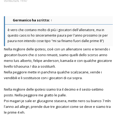
05/06/2024, 19:47
Germanico
ha scritto:
↑
è vero che contano molto di più i giocatori dell'allenatore, ma in
questo caos io ho sinceramente paura per l'anno prossimo (e per
paura non intendo cose tipo "mi sa finiamo fuori dalle prime 8")
Nella migliore delle ipotesi, cioè con un allenatore serio e tenendo i
giocatori buoni che ci sono rimasti, siamo quelli dello scorso anno
meno luis alberto, felipe anderson, kamada e con qualche giocatore
livello tchaouna / dia a sostituirli.
Nella peggiore mette in panchina qualche scalzacane, vende i
vendibili e li sostituisce con i giocatori di cui sopra.
Nella migliore delle ipotesi siamo tra il decimo e il sesto-settimo
posto. Nella peggiore me gratto le palle.
Poi magari je sale er glucagone stasera, mette nero su bianco 7 mln
l'anno ad allegri, prende due tre giocatori come se deve e siamo tra
le prime 4 eh.