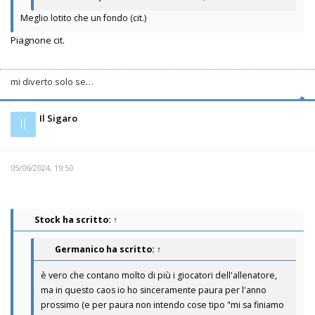
Meglio lotito che un fondo (cit.)
Piagnone cit.
mi diverto solo se…
Il Sigaro
Il
05/06/2024, 19:50
Stock
ha scritto:
↑
Germanico
ha scritto:
↑
è vero che contano molto di più i giocatori dell'allenatore,
ma in questo caos io ho sinceramente paura per l'anno
prossimo (e per paura non intendo cose tipo "mi sa finiamo