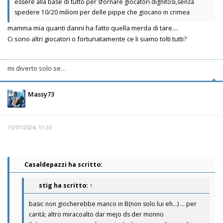
essere alla base di tutto per sfornare giocatori dignitosi,senza
spedere 10/20 milioni per delle pippe che giocano in crimea
mamma mia quanti danni ha fatto quella merda di tare....
Ci sono altri giocatori o fortunatamente ce li siamo tolti tutti?
mi diverto solo se…
Massy73
15/01/2024, 11:30
Casaldepazzi ha scritto:
stig
ha scritto:
↑
basic non giocherebbe manco in B(non solo lui eh...) ... per
carità; altro miracoalto dar mejo ds der monno