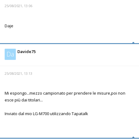
25/08/2021, 13:06
Daje
Davide75
Da
25/08/2021, 13:13
Mi espongo...mezzo campionato per prendere le misure,poi non
esce più dai titolari...
Inviato dal mio LG-M700 utilizzando Tapatalk