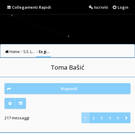
Collegamenti Rapidi
Iscriviti
Login
Home
S.S. LAZIO FORUM
Ex giocatori della Lazio
Toma Bašić
Rispondi
217 messaggi
1
2
3
4
5