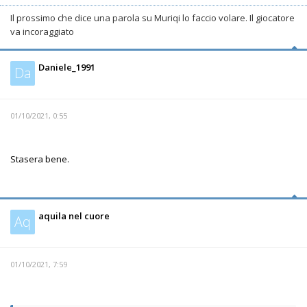
Il prossimo che dice una parola su Muriqi lo faccio volare. Il giocatore
va incoraggiato
Daniele_1991
Da
01/10/2021, 0:55
Stasera bene.
aquila nel cuore
Aq
01/10/2021, 7:59