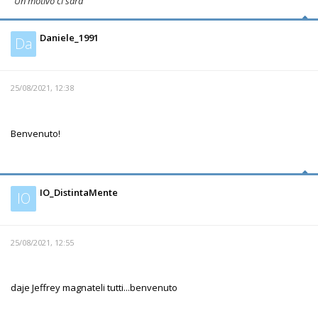
"Un motivo ci sarà"
Daniele_1991
Da
25/08/2021, 12:38
Benvenuto!
IO_DistintaMente
IO
25/08/2021, 12:55
daje Jeffrey magnateli tutti...benvenuto