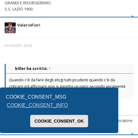
GRANDI E RISORGEREMO.
S.S. LAZIO 1900
ValerioFiori
01/10/2021, 20:02
killer
ha scritto:
↑
Quando c'è da fare degli elogi tutti prudenti quando c'è da
criticare ed affossare non si aspetta un nano secondo veramente
allucinante...
COOKIE_CONSENT_MSG
"Felice di essermi sbagliato" in 3, 2, 1...
COOKIE_CONSENT_INFO
Il prossimo che dice una parola su Muriqi lo faccio volare. Il giocatore
COOKIE_CONSENT_OK
va incoraggiato