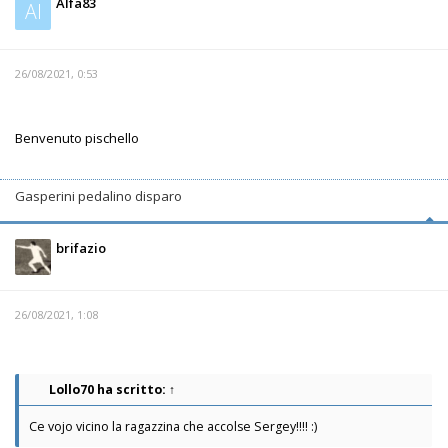
Alfa83
Al
26/08/2021, 0:53
Benvenuto pischello
Gasperini pedalino disparo
brifazio
26/08/2021, 1:08
Lollo70
ha scritto:
↑
Ce vojo vicino la ragazzina che accolse Sergey!!!! :)