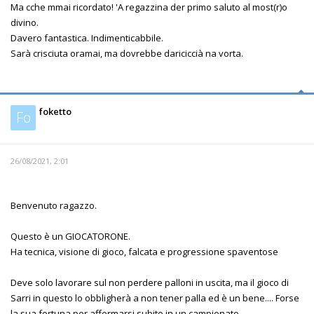
Ma cche mmai ricordato! 'A regazzina der primo saluto al most(r)o
divino.
Davero fantastica. Indimenticabbile.
Sarà crisciuta oramai, ma dovrebbe dariciccià na vorta.
foketto
Fo
26/08/2021, 2:01
Benvenuto ragazzo.
Questo è un GIOCATORONE.
Ha tecnica, visione di gioco, falcata e progressione spaventose
Deve solo lavorare sul non perdere palloni in uscita, ma il gioco di
Sarri in questo lo obbligherà a non tener palla ed è un bene.... Forse
la sua fortuna per affermarsi subito in un campionato