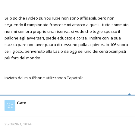
Si lo so che i video su YouTube non sono affidabili, però non
seguendo il campionato francese mi attacco a quelli.. tutto sommato
non mi sembra proprio una riserva.. si vede che toglie spesso il
pallone agli avversari, piede educato e corsa.. inoltre con la sua
stazza pare non aver paura di nessuno palla al piede.. io 10€ sopra
ce li gioco.. benvenuto alla Lazio da oggi sei uno dei centrocampisti
più forti del mondo!
Inviato dal mio iPhone utilizzando Tapatalk
Gato
Ga
25/08/2021, 10:44