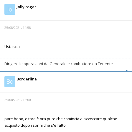
Jolly roger
Jo
25/08/2021, 14:58
Ustascia
Dirigere le operazioni da Generale e combattere da Tenente
Borderline
Bo
25/08/2021, 16:00
pare bono, e tare è ora pure che comincia a azzeccare qualche
acquisto dopo i sonni che s'è fatto.