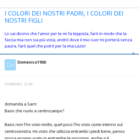
I COLORI DEI NOSTRI PADRI, I COLORI DEI
NOSTRI FIGLI
Lo sai dicono che l'amor per te mi fa teppista, farò in modo che la
faccia mia non sia più vista, andrò dove il mio cuor mi porterà senza
paura, farò quel che potrò per la mia Lazio!
Domenico1900
Do
27/08/2021, 12:49
domanda a Sarri:
Basic che ruolo a centrocampo?
Basic non l'ho visto molto, quel poco l'ho visto come interno sul
centrosinistra. Ho visto che utilizza entrambi i piedi bene, penso
possa essere usato in entrambe le posizioni, anche sul