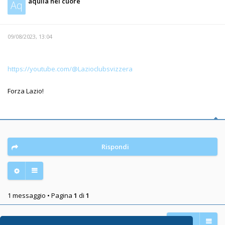
aquila nel cuore
Aq
09/08/2023, 13:04
https://youtube.com/@Lazioclubsvizzera
Forza Lazio!
Rispondi
1 messaggio • Pagina
1
di
1
Vai a