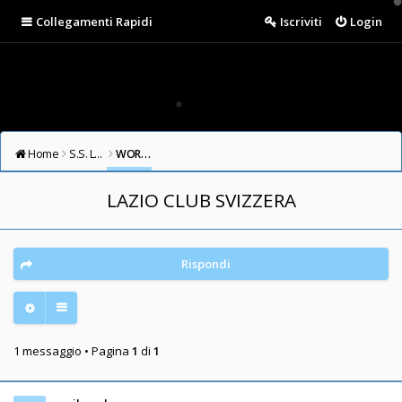
Collegamenti Rapidi
Iscriviti
Login
Home
S.S. LAZIO FORUM
WORLDWIDE LAZIO CLUBS
LAZIO CLUB SVIZZERA
Rispondi
1 messaggio • Pagina
1
di
1