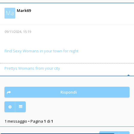
Mark69
Ma
09/11/2024, 15:19
Find Sexy Womans in your town for night
Prettys Womans from your city
Rispondi
1 messaggio • Pagina
1
di
1