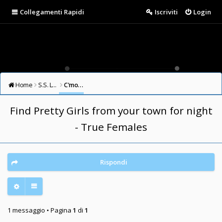
Collegamenti Rapidi
Iscriviti
Login
Home
S.S. LAZIO FORUM
C'mon Guys (English/Other Languages Forum)
Find Pretty Girls from your town for night
- True Females
Rispondi
1 messaggio • Pagina
1
di
1