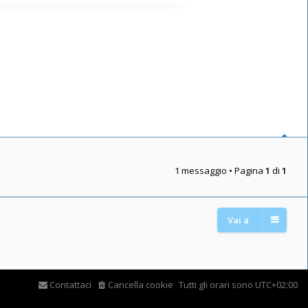
1 messaggio • Pagina
1
di
1
Vai a
Contattaci
Cancella cookie
Tutti gli orari sono
UTC+02:00