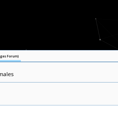
ages Forum)
males