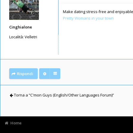
Make dating stress-free and enjoyable 
Pretty Womans in your town
Cinghialone
Località:
Velletri
Messaggi: 621
Iscritto il:
15/05/2019, 9:05
Rispondi
Torna a “C'mon Guys (English/Other Languages Forum)”
Home