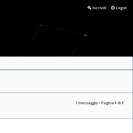
Iscriviti
Login
1 messaggio • Pagina
1
di
1