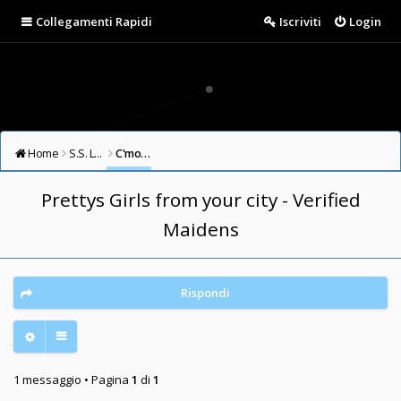
Collegamenti Rapidi
Iscriviti
Login
Home
S.S. LAZIO FORUM
C'mon Guys (English/Other Languages Forum)
Prettys Girls from your city - Verified
Maidens
Rispondi
1 messaggio • Pagina
1
di
1