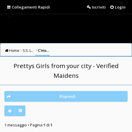
Collegamenti Rapidi
Iscriviti
Login
Home
S.S. LAZIO FORUM
C'mon Guys (English/Other Languages Forum)
Prettys Girls from your city - Verified
Maidens
Rispondi
1 messaggio • Pagina
1
di
1