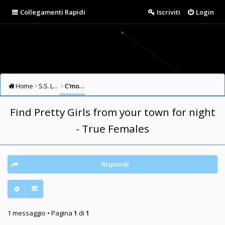
Collegamenti Rapidi
Iscriviti
Login
Home
S.S. LAZIO FORUM
C'mon Guys (English/Other Languages Forum)
Find Pretty Girls from your town for night
- True Females
Rispondi
1 messaggio • Pagina
1
di
1