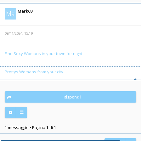
Mark69
Ma
09/11/2024, 15:19
Find Sexy Womans in your town for night
Prettys Womans from your city
Rispondi
1 messaggio • Pagina
1
di
1