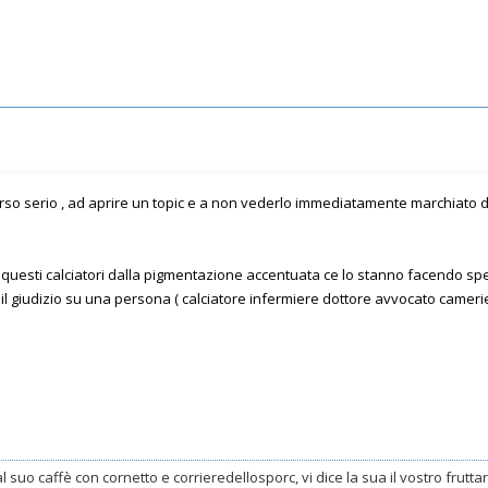
orso serio , ad aprire un topic e a non vederlo immediatamente marchiato 
 questi calciatori dalla pigmentazione accentuata ce lo stanno facendo spe
 il giudizio su una persona ( calciatore infermiere dottore avvocato camer
al suo caffè con cornetto e corrieredellosporc, vi dice la sua il vostro frutt