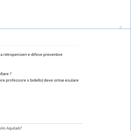
da retropensieri e difese preventive
llare ?
iere professore o bidello) deve ormai esulare
arolo Aquila67