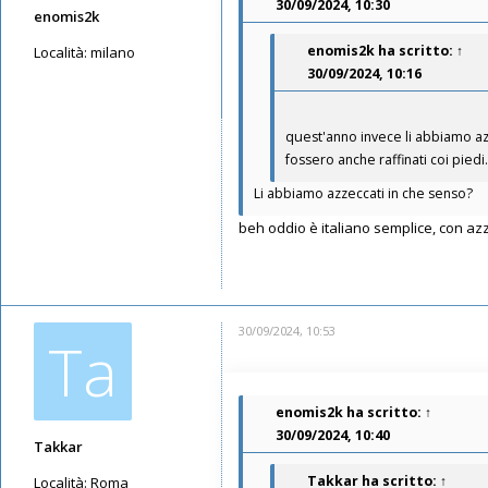
30/09/2024, 10:30
enomis2k
enomis2k
ha scritto:
↑
Località:
milano
30/09/2024, 10:16
Messaggi: 78
Iscritto il:
16/05/2019, 10:12
quest'anno invece li abbiamo azz
fossero anche raffinati coi piedi.
Li abbiamo azzeccati in che senso?
beh oddio è italiano semplice, con az
30/09/2024, 10:53
Ta
enomis2k
ha scritto:
↑
30/09/2024, 10:40
Takkar
Takkar
ha scritto:
↑
Località:
Roma