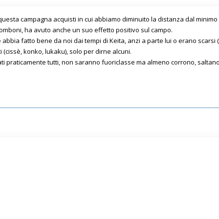
 questa campagna acquisti in cui abbiamo diminuito la distanza dal minimo s
i tromboni, ha avuto anche un suo effetto positivo sul campo.
bbia fatto bene da noi dai tempi di Keita, anzi a parte lui o erano scarsi (
(cissè, konko, lukaku), solo per dirne alcuni.
i praticamente tutti, non saranno fuoriclasse ma almeno corrono, saltano l