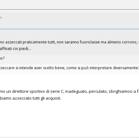
↑
mo azzeccati praticamente tutti, non saranno fuoriclasse ma almeno corrono, s
finati coi piedi...
so?
zzeccare si intende aver scelto bene, come si può interpretare diversamente
o un direttore sportivo di serie C, inadeguato, perculato, sbrighiamoci a 
iamo azzeccato tutti gli acquisti.