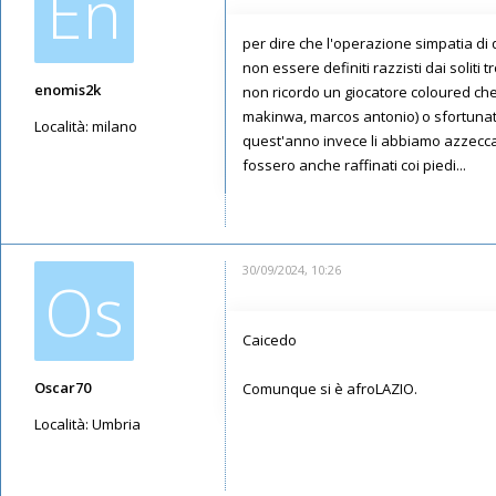
En
per dire che l'operazione simpatia di
non essere definiti razzisti dai solit
enomis2k
non ricordo un giocatore coloured che a
makinwa, marcos antonio) o sfortunati 
Località:
milano
quest'anno invece li abbiamo azzeccat
Messaggi: 78
fossero anche raffinati coi piedi...
Iscritto il:
16/05/2019, 10:12
30/09/2024, 10:26
Os
Caicedo
Oscar70
Comunque si è afroLAZIO.
Località:
Umbria
Messaggi: 2099
Iscritto il:
14/05/2019, 14:45