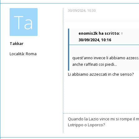
30/09/2024, 10:30
Ta
enomis2k
ha scritto:
↑
30/09/2024, 10:16
Takkar
Località:
Roma
quest'anno invece li abbiamo azzecca
Messaggi: 10602
anche raffinati coi piedi...
Iscritto il:
17/05/2019, 22:39
Li abbiamo azzeccati in che senso?
Quando la Lazio vince mi si rompe il
Lotrippo o Loporco?