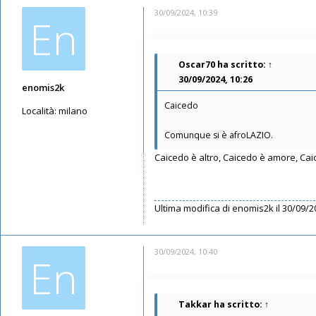
30/09/2024, 10:39
En
Oscar70
ha scritto:
↑
30/09/2024, 10:26
enomis2k
Caicedo
Località:
milano
Messaggi: 78
Comunque si è afroLAZIO.
Iscritto il:
16/05/2019, 10:12
Caicedo è altro, Caicedo è amore, Caic
Ultima modifica di
enomis2k
il 30/09/2
30/09/2024, 10:40
En
Takkar
ha scritto:
↑