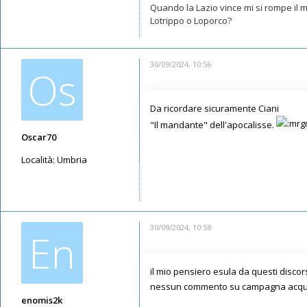
Quando la Lazio vince mi si rompe il
Lotrippo o Loporco?
30/09/2024, 10:56
Os
Da ricordare sicuramente Ciani
"Il mandante" dell'apocalisse.
Oscar70
Località:
Umbria
Messaggi: 2099
Iscritto il:
14/05/2019, 14:45
30/09/2024, 10:58
En
il mio pensiero esula da questi discors
nessun commento su campagna acquis
enomis2k