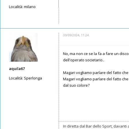
Località:
milano
Messaggi: 78
Iscritto il:
16/05/2019, 10:12
30/09/2024, 11:24
No, ma non ce se la fa a fare un disc
dell'operato societario..
aquila67
Magari vogliamo parlare del fatto che
Località:
Sperlonga
Magari vogliamo parlare del fatto che
dal suo colore?
Messaggi: 1990
Iscritto il:
14/05/2019, 19:16
In diretta dal Bar dello Sport, davanti 