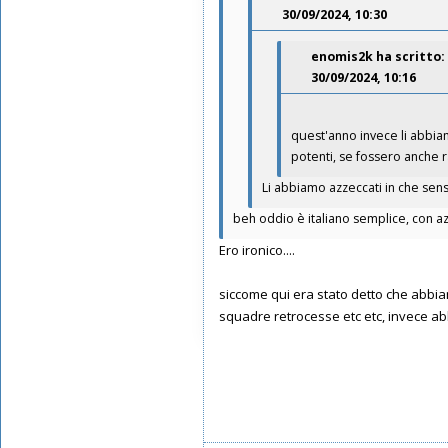
30/09/2024, 10:30
Messaggi: 10602
Iscritto il:
17/05/2019, 22:39
enomis2k
ha scritto:
30/09/2024, 10:16
quest'anno invece li abbia
potenti, se fossero anche raf
Li abbiamo azzeccati in che sen
beh oddio è italiano semplice, con a
Ero ironico....
siccome qui era stato detto che abbiam
squadre retrocesse etc etc, invece abb