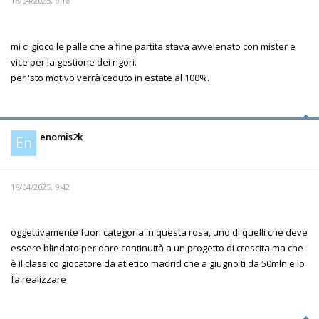
18/04/2025, 9:18
mi ci gioco le palle che a fine partita stava avvelenato con mister e
vice per la gestione dei rigori.
per 'sto motivo verrà ceduto in estate al 100%.
enomis2k
En
18/04/2025, 9:42
oggettivamente fuori categoria in questa rosa, uno di quelli che deve
essere blindato per dare continuità a un progetto di crescita ma che
è il classico giocatore da atletico madrid che a giugno ti da 50mln e lo
fa realizzare