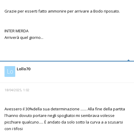
Grazie per esserti fatto ammonire per arrivare a Bodo riposato.
INTER MERDA
Arriverà quel giorno...
Lollo70
Lo
18/04/2025, 1:02
Avessero il 30%della sua determinazione ....... Alla fine della partita
l'hanno dovuto portare negli spogliatoi mi sembrava volesse
picchiare qualcuno..... È andato da solo sotto la curva a a scusarsi
con i tifosi