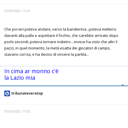
07/03/2025, 17:24
Che poi ieri poteva andare, verso la bandierina...poteva mettersi
davanti alla palla e aspettare il fischio, che sarebbe arrivato dopo
pochi secondi..poteva tornare indietro....invece ha visto che altri 3
pazzi, in quel momento, la metà esatta dei giocatori di campo,
stavano con lui, e ha deciso di vincere la partita...
In cima ar monno c'è
la Lazio mia
tribunateveretop
07/03/2025, 17:55