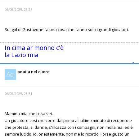
06/03/2025, 23:28
Sul gol di Gustavone fa una cosa che fanno solo i grandi giocatori.
In cima ar monno c'è
la Lazio mia
aquila nel cuore
Aq
06/03/2025, 23:31
Mamma mia che cosa sei.
Un giocatore così che corre dal primo all'ultimo minuto di recupero e
che protesta, si danna, s'incazza con i compagni, non molla mai ed è
sempre lucido, io, onestamente, non me lo ricordo. Forse giusto un