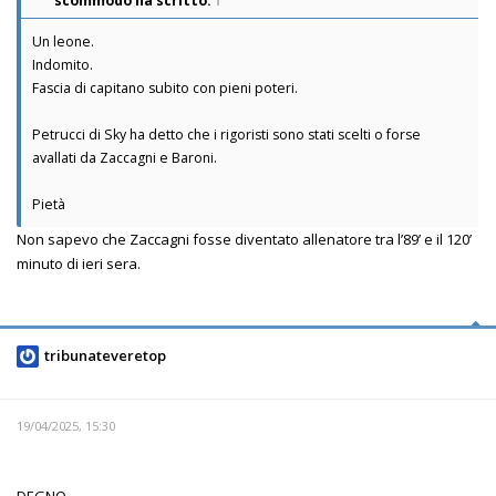
scommodo
ha scritto:
↑
Un leone.
Indomito.
Fascia di capitano subito con pieni poteri.
Petrucci di Sky ha detto che i rigoristi sono stati scelti o forse
avallati da Zaccagni e Baroni.
Pietà
Non sapevo che Zaccagni fosse diventato allenatore tra l’89’ e il 120’
minuto di ieri sera.
tribunateveretop
19/04/2025, 15:30