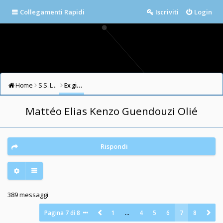
Collegamenti Rapidi
Iscriviti
Login
Home
S.S. LAZIO FORUM
Ex giocatori della Lazio
Mattéo Elias Kenzo Guendouzi Olié
Rispondi
389 messaggi
Pagina
7
di
8
1
…
4
5
6
7
8