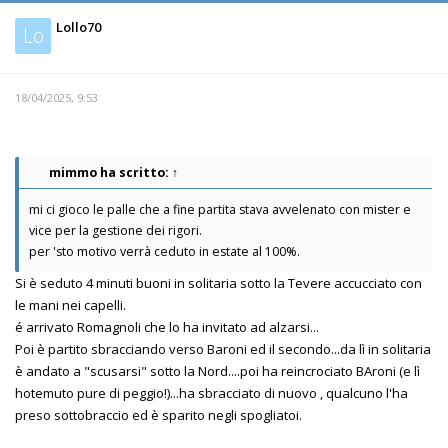
Lollo70
Lo
18/04/2025, 9:53
mimmo
ha scritto:
↑
mi ci gioco le palle che a fine partita stava avvelenato con mister e
vice per la gestione dei rigori.
per 'sto motivo verrà ceduto in estate al 100%.
Si è seduto 4 minuti buoni in solitaria sotto la Tevere accucciato con
le mani nei capelli.
é arrivato Romagnoli che lo ha invitato ad alzarsi...
Poi è partito sbracciando verso Baroni ed il secondo...da lì in solitaria
è andato a "scusarsi" sotto la Nord....poi ha reincrociato BAroni (e lì
hotemuto pure di peggio!)...ha sbracciato di nuovo , qualcuno l'ha
preso sottobraccio ed è sparito negli spogliatoi.