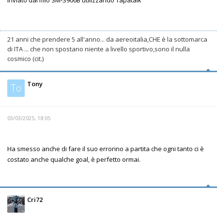
Inviato dal mio SM-S906B utilizzando Tapatalk
21 anni che prendere 5 all'anno... da aereoitalia,CHE è la sottomarca
di ITA ... che non spostano niente a livello sportivo,sono il nulla
cosmico (cit.)
Tony
To
03/03/2025, 18:05
Ha smesso anche di fare il suo errorino a partita che ogni tanto ci è
costato anche qualche goal, è perfetto ormai.
Cri72