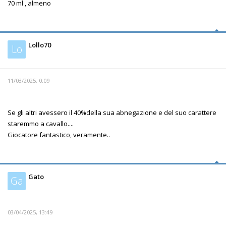
70 ml , almeno
Lollo70
Lo
11/03/2025, 0:09
Se gli altri avessero il 40%della sua abnegazione e del suo carattere
staremmo a cavallo....
Giocatore fantastico, veramente..
Gato
Ga
03/04/2025, 13:49