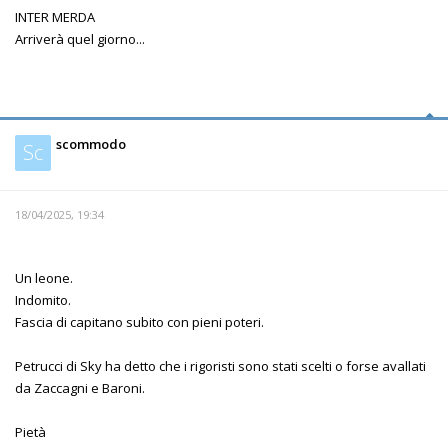
INTER MERDA
Arriverà quel giorno...
scommodo
Sc
18/04/2025, 19:34
Un leone.
Indomito.
Fascia di capitano subito con pieni poteri.
Petrucci di Sky ha detto che i rigoristi sono stati scelti o forse avallati
da Zaccagni e Baroni.
Pietà