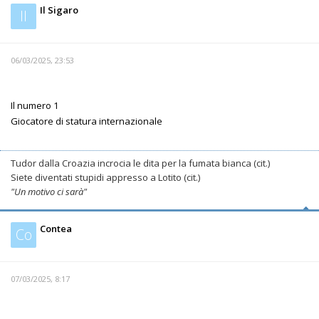
Il Sigaro
Il
06/03/2025, 23:53
Il numero 1
Giocatore di statura internazionale
Tudor dalla Croazia incrocia le dita per la fumata bianca (cit.)
Siete diventati stupidi appresso a Lotito (cit.)
"Un motivo ci sarà"
Contea
Co
07/03/2025, 8:17