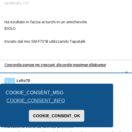
03/08/2025, 7:51
Ha esultato in faccia ai turchi in un amichevole.
IDOLO
Inviato dal mio SM-F731B utilizzando Tapatalk
Concordia parvae res crescunt, discordia maximae dilabuntur
Lollo70
Lo
COOKIE_CONSENT_MSG
COOKIE_CONSENT_INFO
22/09/2025, 11:48
COOKIE_CONSENT_OK
.... e cmq pure te.....
ma come te viene de fa il fico al 97!!!!.....