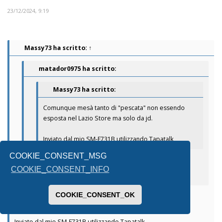
23/12/2024, 9:19
Massy73
ha scritto:
↑
matador0975 ha scritto:
Massy73 ha scritto:
Comunque mesà tanto di "pescata" non essendo
esposta nel Lazio Store ma solo da jd.
Inviato dal mio SM-F731B utilizzando Tapatalk
Cosa è jd?
COOKIE_CONSENT_MSG
COOKIE_CONSENT_INFO
Inviato dal mio SM-S906B utilizzando Tapatalk
Jd sport catena di negozi sportivi plurimarche.
COOKIE_CONSENT_OK
Credo abbiano tra le altre cose una partnership con la roma.
Inviato dal mio SM-F731B utilizzando Tapatalk