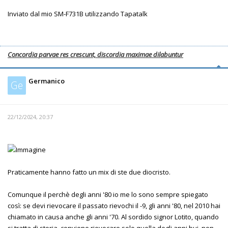
Inviato dal mio SM-F731B utilizzando Tapatalk
Concordia parvae res crescunt, discordia maximae dilabuntur
Germanico
Ge
22/12/2024, 20:37
Praticamente hanno fatto un mix di ste due diocristo.
Comunque il perchè degli anni '80 io me lo sono sempre spiegato
così: se devi rievocare il passato rievochi il -9, gli anni '80, nel 2010 hai
chiamato in causa anche gli anni '70. Al sordido signor Lotito, quando
si tratta di storia, conviene rievocare solo quella degli anni bui, non