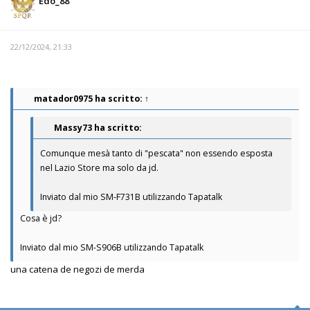
Edo_88
22/12/2024, 21:33
matador0975
ha scritto:
↑
Massy73 ha scritto:
Comunque mesà tanto di "pescata" non essendo esposta
nel Lazio Store ma solo da jd.
Inviato dal mio SM-F731B utilizzando Tapatalk
Cosa è jd?
Inviato dal mio SM-S906B utilizzando Tapatalk
una catena de negozi de merda