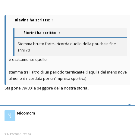
Blevins
ha scritto:
↑
Fiorini
ha scritto:
↑
Stemma brutto forte.. ricorda quello della pouchain fine
anni 70
è esattamente quello
stemma tra l'altro di un periodo terrificante (l'aquila del meno nove
almeno è ricordata per un'impresa sportiva)
Stagione 79/80 la peggiore della nostra storia..
Nicomcm
Ni
21/12/2024, 22:59