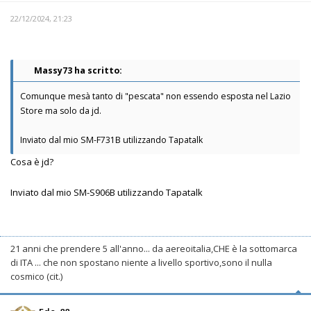
22/12/2024, 21:23
Massy73 ha scritto:
Comunque mesà tanto di "pescata" non essendo esposta nel Lazio
Store ma solo da jd.
Inviato dal mio SM-F731B utilizzando Tapatalk
Cosa è jd?
Inviato dal mio SM-S906B utilizzando Tapatalk
21 anni che prendere 5 all'anno... da aereoitalia,CHE è la sottomarca
di ITA ... che non spostano niente a livello sportivo,sono il nulla
cosmico (cit.)