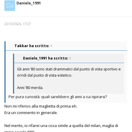
Daniele_1991
Da
22/12/2024, 17:27
Takkar
ha scritto:
↑
Daniele_1991
ha scritto:
↑
Gli anni ‘80 sono stati drammatici dal punto di vista sportivo e
orridi dal punto di vista estetico.
Anni ‘80 merda.
Per pura curiosità: quali sarebbero gli anni a cui ispirarsi?
Non mi riferivo alla maglietta di prima eh.
Era un commento in generale.
Nel merito, io rifarei una cosa simile a quella del milan, maglia di
inizio secolo ‘900.