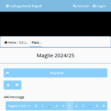
Collegamenti Rapidi
Iscriviti
Login
Home
S.S. LAZIO FORUM
Piazza della Libertà
Maglie 2024/25
Rispondi
446 messaggi
Pagina
5
di
9
1
…
3
4
5
6
7
…
9