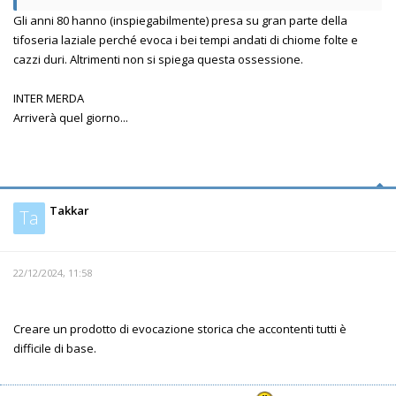
Gli anni 80 hanno (inspiegabilmente) presa su gran parte della
tifoseria laziale perché evoca i bei tempi andati di chiome folte e
cazzi duri. Altrimenti non si spiega questa ossessione.
INTER MERDA
Arriverà quel giorno...
Takkar
Ta
22/12/2024, 11:58
Creare un prodotto di evocazione storica che accontenti tutti è
difficile di base.