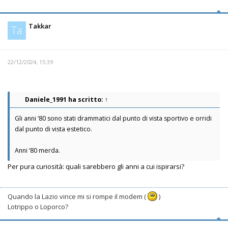
Takkar
Ta
22/12/2024, 15:39
Daniele_1991
ha scritto:
↑
Gli anni ‘80 sono stati drammatici dal punto di vista sportivo e orridi
dal punto di vista estetico.
Anni ‘80 merda.
Per pura curiosità: quali sarebbero gli anni a cui ispirarsi?
Quando la Lazio vince mi si rompe il modem (
)
Lotrippo o Loporco?