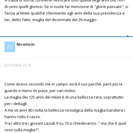
di certo quelli gloriosi. Se si vuole far menzione di "glorie passate", si
faccia al limite qualche riferimento agli anni della sua presidenza e
tac, detto fatto, maglia del decennale del 26 maggio.
Nicomcm
Ni
22/12/2024, 21:18
Come dicevo secondo me in campo avrà il suo perchè, però più la
guardo e meno mi piace, per vari motivi.
La maglia dei 125 anni del milan è di una bellezza rara, soprattutto
per i dettagli.
A me sti anni 80 ( tolta la bellezza nostalgica della maglia bandiera )
hanno rotto il cazzo.
Tra l altro tra i giovani Laziali 9 su 10 si chiederanno :" ma che è quel
coso sulla maglia?".