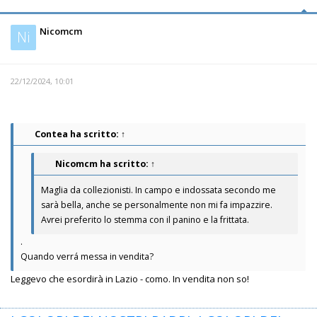
Nicomcm
Ni
22/12/2024, 10:01
Contea
ha scritto:
↑
Nicomcm
ha scritto:
↑
Maglia da collezionisti. In campo e indossata secondo me
sarà bella, anche se personalmente non mi fa impazzire.
Avrei preferito lo stemma con il panino e la frittata.
.
Quando verrá messa in vendita?
Leggevo che esordirà in Lazio - como. In vendita non so!