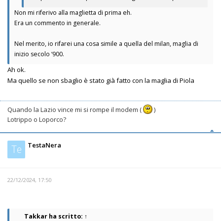
Non mi riferivo alla maglietta di prima eh.
Era un commento in generale.
Nel merito, io rifarei una cosa simile a quella del milan, maglia di
inizio secolo ‘900.
Ah ok.
Ma quello se non sbaglio è stato già fatto con la maglia di Piola
Quando la Lazio vince mi si rompe il modem (
)
Lotrippo o Loporco?
TestaNera
Te
22/12/2024, 17:50
Takkar
ha scritto:
↑