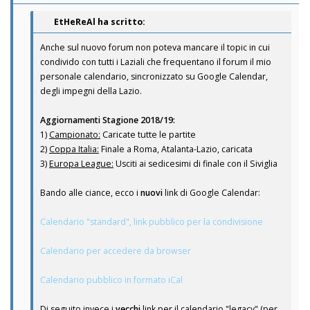
EtHeReAl ha scritto:
Anche sul nuovo forum non poteva mancare il topic in cui
condivido con tutti i Laziali che frequentano il forum il mio
personale calendario, sincronizzato su Google Calendar,
degli impegni della Lazio.
Aggiornamenti Stagione 2018/19:
1)
Campionato:
Caricate tutte le partite
2)
Coppa Italia:
Finale a Roma, Atalanta-Lazio, caricata
3)
Europa League:
Usciti ai sedicesimi di finale con il Siviglia
Bando alle ciance, ecco i
nuovi
link di Google Calendar:
Calendario "standard", link pubblico per la condivisione
Calendario per accedere da browser
Calendario pubblico in formato iCal
Di seguito invece i
vecchi
link per il calendario "legacy" (per