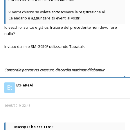
Vi verrà chiesto se volete sottoscrivere la registrazione al
Calendario e aggiungere gli eventi ai vostri.
Io vecchio iscritto e già usifruitore del precedente non devo fare
nulla?
Inviato dal mio SM-G950F utilizzando Tapatalk
Concordia parvae res crescunt, discordia maximae dilabuntur
EtHeReAl
Et
16/05/2019, 22:46
Massy73
ha scritto:
↑