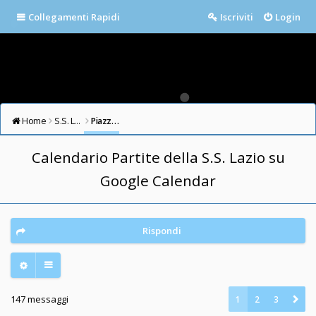
Collegamenti Rapidi
Iscriviti
Login
Home
S.S. LAZIO FORUM
Piazza della Libertà
Calendario Partite della S.S. Lazio su
Google Calendar
Rispondi
147 messaggi
1
2
3