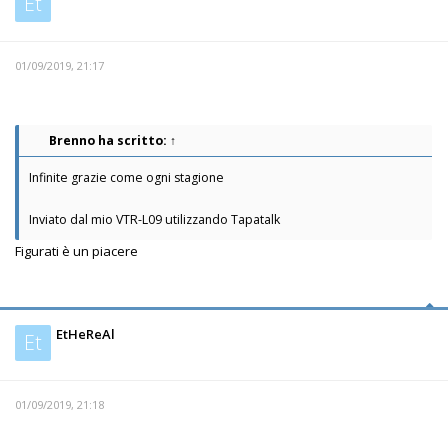
Et
01/09/2019, 21:17
Brenno
ha scritto:
↑
Infinite grazie come ogni stagione
Inviato dal mio VTR-L09 utilizzando Tapatalk
Figurati è un piacere
EtHeReAl
Et
01/09/2019, 21:18