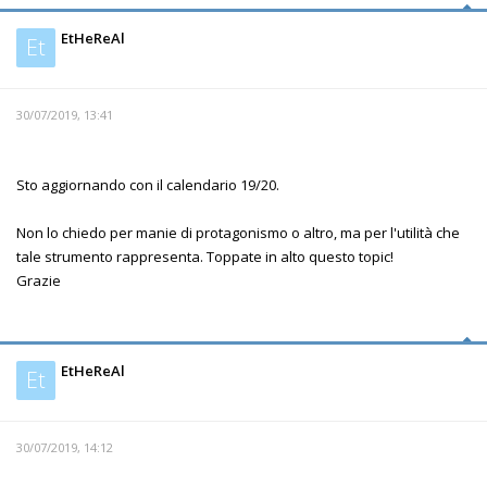
EtHeReAl
Et
30/07/2019, 13:41
Sto aggiornando con il calendario 19/20.
Non lo chiedo per manie di protagonismo o altro, ma per l'utilità che
tale strumento rappresenta. Toppate in alto questo topic!
Grazie
EtHeReAl
Et
30/07/2019, 14:12