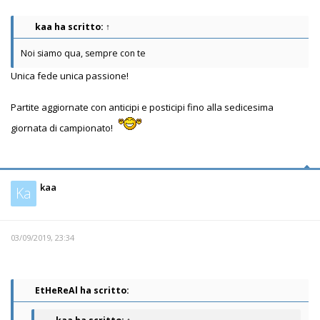
kaa
ha scritto:
↑
Noi siamo qua, sempre con te
Unica fede unica passione!
Partite aggiornate con anticipi e posticipi fino alla sedicesima
giornata di campionato!
kaa
Ka
03/09/2019, 23:34
EtHeReAl ha scritto: