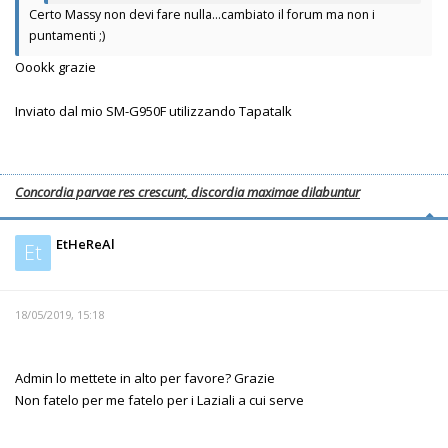
Certo Massy non devi fare nulla...cambiato il forum ma non i
puntamenti ;)
Oookk grazie
Inviato dal mio SM-G950F utilizzando Tapatalk
Concordia parvae res crescunt, discordia maximae dilabuntur
EtHeReAl
Et
18/05/2019, 15:18
Admin lo mettete in alto per favore? Grazie
Non fatelo per me fatelo per i Laziali a cui serve