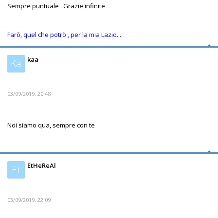
Sempre puntuale . Grazie infinite
Farò, quel che potrò , per la mia Lazio...
kaa
Ka
03/09/2019, 20:48
Noi siamo qua, sempre con te
EtHeReAl
Et
03/09/2019, 22:09