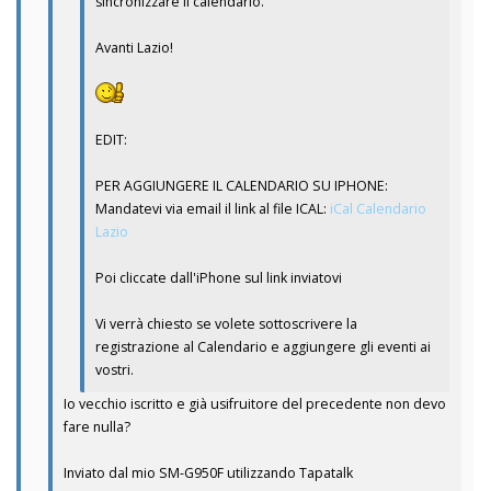
sincronizzare il calendario.
Avanti Lazio!
EDIT:
PER AGGIUNGERE IL CALENDARIO SU IPHONE:
Mandatevi via email il link al file ICAL:
iCal Calendario
Lazio
Poi cliccate dall'iPhone sul link inviatovi
Vi verrà chiesto se volete sottoscrivere la
registrazione al Calendario e aggiungere gli eventi ai
vostri.
Io vecchio iscritto e già usifruitore del precedente non devo
fare nulla?
Inviato dal mio SM-G950F utilizzando Tapatalk