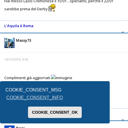
Hai messo Lazio Cremonese il 15/01 ...speriamo, perchè il 22/01
sarebbe prima del Derby
L'Aquila è Roma
Massy73
10/12/2019, 0:56
Complimenti già aggiornati
COOKIE_CONSENT_MSG
Inviato dal mio SM-G950F utilizzando Tapatalk
COOKIE_CONSENT_INFO
COOKIE_CONSENT_OK
Concordia parvae res crescunt, discordia maximae dilabuntur