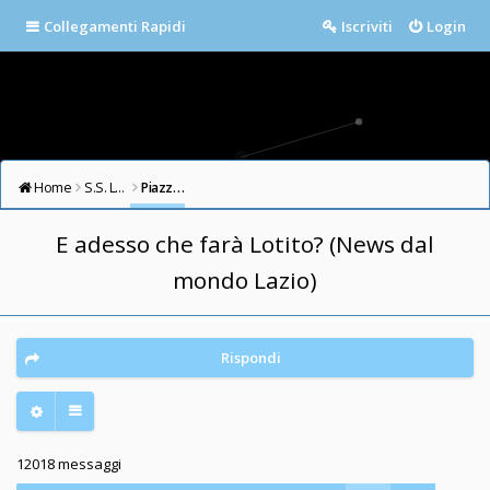
Collegamenti Rapidi
Iscriviti
Login
Home
S.S. LAZIO FORUM
Piazza della Libertà
E adesso che farà Lotito? (News dal
mondo Lazio)
Rispondi
12018 messaggi