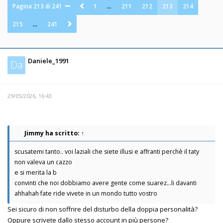
Pagina
213
di
241
1
…
211
212
213
214
215
…
241
Daniele_1991
Da
29/05/2026, 16:43
Jimmy
ha scritto:
↑
scusatemi tanto.. voi laziali che siete illusi e affranti perchè il taty
non valeva un cazzo
e si merita la b
convinti che noi dobbiamo avere gente come suarez...li davanti
ahhahah fate ride vivete in un mondo tutto vostro
Sei sicuro di non soffrire del disturbo della doppia personalità?
Oppure scrivete dallo stesso account in più persone?