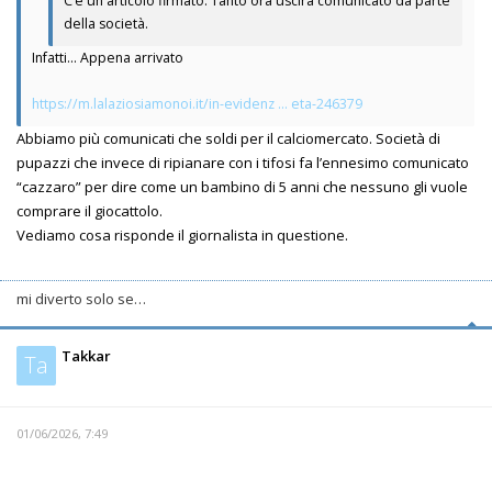
C’è un articolo firmato. Tanto ora uscirà comunicato da parte
della società.
Infatti... Appena arrivato
https://m.lalaziosiamonoi.it/in-evidenz ... eta-246379
Abbiamo più comunicati che soldi per il calciomercato. Società di
pupazzi che invece di ripianare con i tifosi fa l’ennesimo comunicato
“cazzaro” per dire come un bambino di 5 anni che nessuno gli vuole
comprare il giocattolo.
Vediamo cosa risponde il giornalista in questione.
mi diverto solo se…
Takkar
Ta
01/06/2026, 7:49