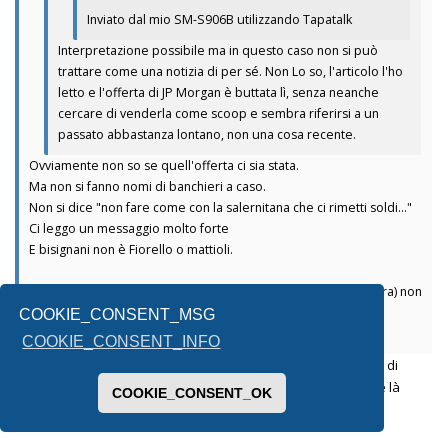
Inviato dal mio SM-S906B utilizzando Tapatalk
Interpretazione possibile ma in questo caso non si può
trattare come una notizia di per sé. Non Lo so, l'articolo l'ho
letto e l'offerta di JP Morgan è buttata lì, senza neanche
cercare di venderla come scoop e sembra riferirsi a un
passato abbastanza lontano, non una cosa recente.
Ovviamente non so se quell'offerta ci sia stata.
Ma non si fanno nomi di banchieri a caso.
Non si dice "non fare come con la salernitana che ci rimetti soldi..."
Ci leggo un messaggio molto forte
E bisignani non è Fiorello o mattioli.
Anche il giornale scelto (il tempo giornale in area centro destra) non
credo sia casuale
COOKIE_CONSENT_MSG
Inviato dal mio SM-S906B utilizzando Tapatalk
COOKIE_CONSENT_INFO
Pure a me suona come un messaggio. Fa il paio con la serata di
Report di qualche settimana fa: si parlava del nulla, ma qua e là
COOKIE_CONSENT_OK
c'erano sottintesi evidenti.