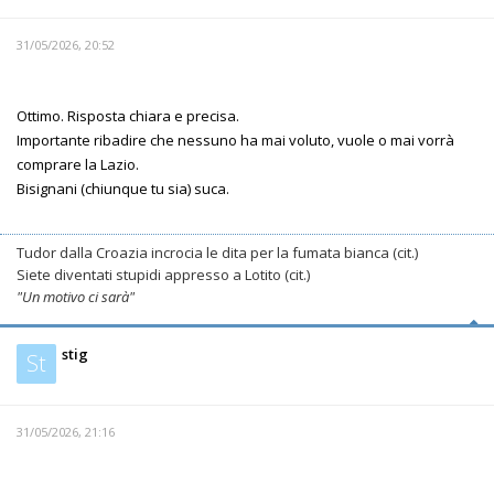
31/05/2026, 20:52
Ottimo. Risposta chiara e precisa.
Importante ribadire che nessuno ha mai voluto, vuole o mai vorrà
comprare la Lazio.
Bisignani (chiunque tu sia) suca.
Tudor dalla Croazia incrocia le dita per la fumata bianca (cit.)
Siete diventati stupidi appresso a Lotito (cit.)
"Un motivo ci sarà"
stig
St
31/05/2026, 21:16