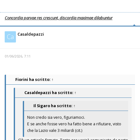
Concordia parvae res crescunt, discordia maximae dilabuntur
Casaldepazzi
Ca
01/06/2026, 7:11
Fiorini
ha scritto:
↑
Casaldepazzi
ha scritto:
↑
Il Sigaro
ha scritto:
↑
Non credo sia vero, figuriamoci.
E se anche fosse vero ha fatto bene a rifiutare, visto
che la Lazio vale 3 miliardi (cit.)