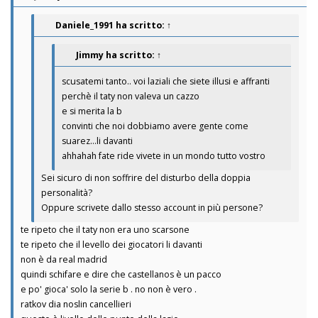
Daniele_1991
ha scritto:
↑
Jimmy
ha scritto:
↑
scusatemi tanto.. voi laziali che siete illusi e affranti
perchè il taty non valeva un cazzo
e si merita la b
convinti che noi dobbiamo avere gente come
suarez...li davanti
ahhahah fate ride vivete in un mondo tutto vostro
Sei sicuro di non soffrire del disturbo della doppia
personalità?
Oppure scrivete dallo stesso account in più persone?
te ripeto che il taty non era uno scarsone
te ripeto che il levello dei giocatori li davanti
non è da real madrid
quindi schifare e dire che castellanos è un pacco
e po' gioca' solo la serie b . no non è vero .
ratkov dia noslin cancellieri