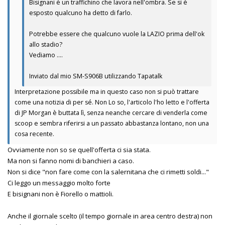
Bisignani è un traffichino che lavora nell'ombra. Se si è
esposto qualcuno ha detto di farlo.
Potrebbe essere che qualcuno vuole la LAZIO prima dell'ok
allo stadio?
Vediamo ....
Inviato dal mio SM-S906B utilizzando Tapatalk
Interpretazione possibile ma in questo caso non si può trattare
come una notizia di per sé. Non Lo so, l'articolo l'ho letto e l'offerta
di JP Morgan è buttata lì, senza neanche cercare di venderla come
scoop e sembra riferirsi a un passato abbastanza lontano, non una
cosa recente.
Ovviamente non so se quell'offerta ci sia stata.
Ma non si fanno nomi di banchieri a caso.
Non si dice "non fare come con la salernitana che ci rimetti soldi..."
Ci leggo un messaggio molto forte
E bisignani non è Fiorello o mattioli.
Anche il giornale scelto (il tempo giornale in area centro destra) non