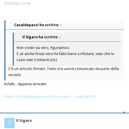
31/05/2026, 20:48
Casaldepazzi
ha scritto:
↑
Il Sigaro
ha scritto:
↑
Non credo sia vero, figuriamoci.
E se anche fosse vero ha fatto bene a rifiutare, visto che la
Lazio vale 3 miliardi (cit.)
C’è un articolo firmato. Tanto ora uscirà comunicato da parte della
società.
Infatti... Appena arrivato
https://m.lalaziosiamonoi.it/in-evidenz ... eta-246379
Il Sigaro
Il