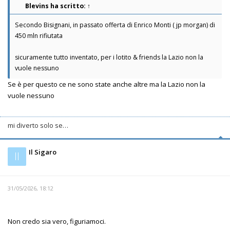
Blevins
ha scritto:
↑
Secondo Bisignani, in passato offerta di Enrico Monti ( jp morgan) di
450 mln rifiutata
sicuramente tutto inventato, per i lotito & friends la Lazio non la
vuole nessuno
Se è per questo ce ne sono state anche altre ma la Lazio non la
vuole nessuno
mi diverto solo se…
Il Sigaro
Il
31/05/2026, 18:12
Non credo sia vero, figuriamoci.