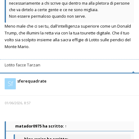
necessariamente a chi scrive qui dentro ma alla pletora di persone
che va dirtelo a certe gente e ce ne sono migliaia.
Non essere permaloso quando non serve.
Meno male che ci sei tu, dall'intelligenza superiore come un Donald
Trump, che illumini la retta via con la tua tourette digitale. Che il tuo
volto sia scolpito insieme alla sacra effigie di Lotito sulle pendici del
Monte Mario.
Lotito facce Tarzan
sferequadrate
Sf
01/06/2026, 8:57
matador0975
ha scritto:
↑