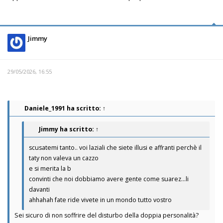
Jimmy
29/05/2026, 16:55
Daniele_1991
ha scritto:
↑
Jimmy
ha scritto:
↑
scusatemi tanto.. voi laziali che siete illusi e affranti perchè il
taty non valeva un cazzo
e si merita la b
convinti che noi dobbiamo avere gente come suarez...li
davanti
ahhahah fate ride vivete in un mondo tutto vostro
Sei sicuro di non soffrire del disturbo della doppia personalità?