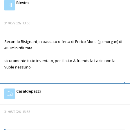
Blevins
Bl
31/05/2026, 13:50
Secondo Bisignani, in passato offerta di Enrico Monti ( jp morgan) di
450 mln rifiutata
sicuramente tutto inventato, per i lotito & friends la Lazio non la
vuole nessuno
Casaldepazzi
Ca
31/05/2026, 13:56