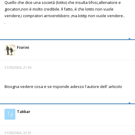
Quello che dice una societá (lotito) che insulta tifosi,allenatore e
giocatori,non é molto credibile. Il fatto, é che lotito non vuole
vendere,i compratori arriverebbero ,ma.lotitp non vuole vendere..
.
Fiorini
31/05/2026, 21:34
Bisogna vedere cosa e se risponde adesso l'autore dell' articolo
Takkar
Ta
31/05/2026, 22:01