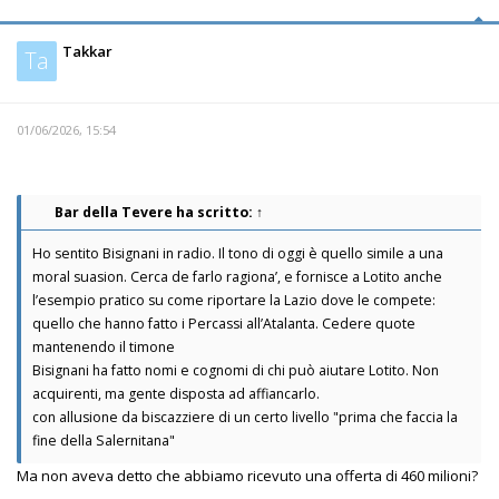
Takkar
Ta
01/06/2026, 15:54
Bar della Tevere
ha scritto:
↑
Ho sentito Bisignani in radio. Il tono di oggi è quello simile a una
moral suasion. Cerca de farlo ragiona’, e fornisce a Lotito anche
l’esempio pratico su come riportare la Lazio dove le compete:
quello che hanno fatto i Percassi all’Atalanta. Cedere quote
mantenendo il timone
Bisignani ha fatto nomi e cognomi di chi può aiutare Lotito. Non
acquirenti, ma gente disposta ad affiancarlo.
con allusione da biscazziere di un certo livello "prima che faccia la
fine della Salernitana"
Ma non aveva detto che abbiamo ricevuto una offerta di 460 milioni?