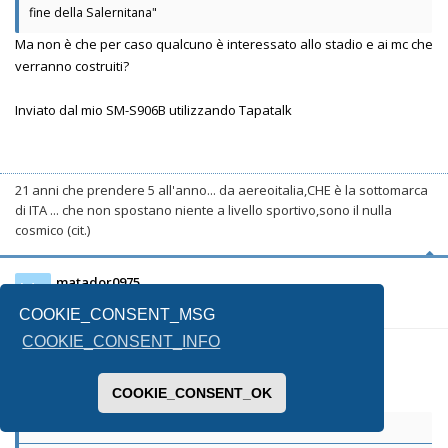
fine della Salernitana"
Ma non è che per caso qualcuno è interessato allo stadio e ai mc che
verranno costruiti?
Inviato dal mio SM-S906B utilizzando Tapatalk
21 anni che prendere 5 all'anno... da aereoitalia,CHE è la sottomarca
di ITA ... che non spostano niente a livello sportivo,sono il nulla
cosmico (cit.)
matador0975
Ma
COOKIE_CONSENT_MSG
COOKIE_CONSENT_INFO
01/06/2026, 15:57
COOKIE_CONSENT_OK
Takkar ha scritto: