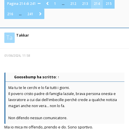
Pagina
214
di
241
1
…
212
213
214
215
216
…
241
Takkar
Ta
01/06/2026, 11:58
Goosebump
ha scritto:
↑
Ma tu te le cerchi e lo fai tutti i giorni.
Il povero cristo padre di famiglia laziale, brava persona onesta e
lavoratore a cui dai dell'imbecille perché crede a qualche notizia
magari anche non vera... non lo fa.
Non difendo nessun comunicatore.
Ma io mica mi offendo, prendo e do. Sono sportivo.