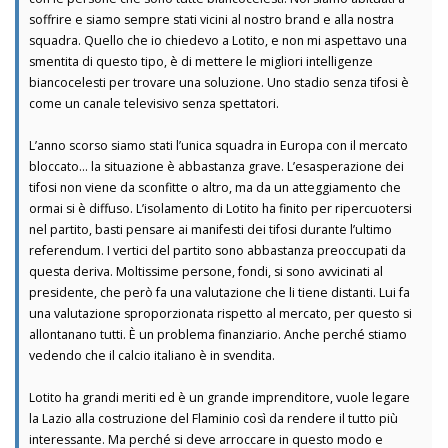
soffrire e siamo sempre stati vicini al nostro brand e alla nostra
squadra. Quello che io chiedevo a Lotito, e non mi aspettavo una
smentita di questo tipo, è di mettere le migliori intelligenze
biancocelesti per trovare una soluzione. Uno stadio senza tifosi è
come un canale televisivo senza spettatori.
L’anno scorso siamo stati l’unica squadra in Europa con il mercato
bloccato… la situazione è abbastanza grave. L’esasperazione dei
tifosi non viene da sconfitte o altro, ma da un atteggiamento che
ormai si è diffuso. L’isolamento di Lotito ha finito per ripercuotersi
nel partito, basti pensare ai manifesti dei tifosi durante l’ultimo
referendum. I vertici del partito sono abbastanza preoccupati da
questa deriva. Moltissime persone, fondi, si sono avvicinati al
presidente, che però fa una valutazione che li tiene distanti. Lui fa
una valutazione sproporzionata rispetto al mercato, per questo si
allontanano tutti. È un problema finanziario. Anche perché stiamo
vedendo che il calcio italiano è in svendita.
Lotito ha grandi meriti ed è un grande imprenditore, vuole legare
la Lazio alla costruzione del Flaminio così da rendere il tutto più
interessante. Ma perché si deve arroccare in questo modo e