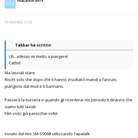
matador0975
Ma
01/06/2026, 13:30
Takkar ha scritto:
Uh...adesso mi metto a piangere!
Cattivi!
Ma lasciali stare.
Rischi solo che dopo che ti hanno insultati li mandi a fanculo,
piangono dal mod e ti bannano.
Passerà la buriana e quando gli ricorderai sto periodo ti diranno che
siamo tutti laziali.
Film visto già parecchie volte.
Inviato dal mio SM-S906B utilizzando Tapatalk