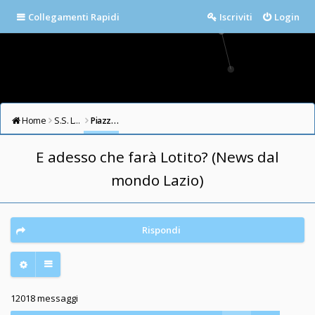
Collegamenti Rapidi
Iscriviti
Login
Home
S.S. LAZIO FORUM
Piazza della Libertà
E adesso che farà Lotito? (News dal
mondo Lazio)
Rispondi
12018 messaggi