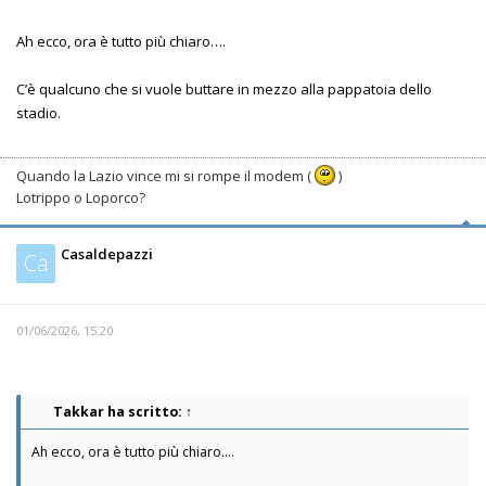
Ah ecco, ora è tutto più chiaro….
C’è qualcuno che si vuole buttare in mezzo alla pappatoia dello
stadio.
Quando la Lazio vince mi si rompe il modem (
)
Lotrippo o Loporco?
Casaldepazzi
Ca
01/06/2026, 15:20
Takkar
ha scritto:
↑
Ah ecco, ora è tutto più chiaro….