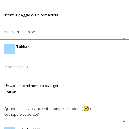
Infatti è peggio di un romanista.
mi diverto solo se…
Takkar
Ta
01/06/2026, 13:15
Uh...adesso mi metto a piangere!
Cattivi!
Quando la Lazio vince mi si rompe il modem (
)
Lotrippo o Loporco?