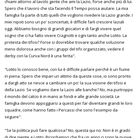
chiami attorno al tavolo gente che ami la Lazio, forse anche più di lui.
Spero che il lavoro che sta facendo Il Tempo possa aiutare. La mia
famiglia fa parte di tutti quelli che vogliono rivedere la Lazio grande. I
miei nipoti sono un po' sconcertati, è difficile farli crescere laziali
oggi. Abbiamo bisogno di grandi giocatori e di fargli vivere quel
sogno che ci ha fatto vivere Cragnotti e ogni tanto anche Lotito. La
protesta dei tifosi? Forse si dovrebbe trovare qualche soluzione
meno dolorosa anche con i gruppi del tifo organizzato, vedere il
derby con la Curva Nord è una ferita".
"Lotito lo conosco bene, con lui è difficile parlare perché è un fiume
in piena. Spero che impari un attimo da queste cose, io sono pronto
a dargli atto se riesce a cambiare un po' la sua visione dei tifosi e
della Lazio. Se vogliamo dare la Lazio alle banche? No, ma purtroppo
il mondo del calcio è in mano ai fondi e alle grande società. Le
famiglia devono appoggiarsi a questi per far diventare grandi le loro
squadre, come hanno fatto i Percassi che sono l'esempio da
seguire".
"Se la politica può fare qualcosa? No, questa qui no. Non è in grado
di dire niente a Lotito. Ricordiamoci che fra un anno ci sono le nuove