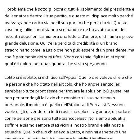
Il problema che è sotto gli occhi di tutti è l’isolamento del presidente e
del senatore dentro il suo partito, e questo mi dispiace molto perché
aveva grande carica sia per il suo partito che per la Lazio. Queste
cose negli ultimi anni stanno scemando e ne ho avuto anche dei
riscontri dopo ieri. La mia era una lettera d’amore, di chi ama e prova
grande delusione. Qui c’è la perdita di credibilità di un brand
straordinario come la Lazio che non può essere di un presidente, ma
che è patrimonio dei suoi tifosi. Vedo con i miei figli e i miei nipoti
qual è il dolore per una squadra che si sta spegnendo.
Lotito si è isolato, si è chiuso sull’Appia. Quello che volevo dire è che
le persone che ho citato nell’articolo, che ho anche sentito ieri,
sarebbero tutte prontissime per trovare le soluzioni più giuste. Ma
non per prendergli la Lazio che considera il suo patrimonio
personale. Il modello è quello dell’Atalanta di Percassi. Nessuno
vuole dirgli di vendere a tutti i costi, ma solo di ragionare, di parlare
con le persone che sono tutte biancocelesti. Noi siamo abituati a
soffrire e siamo sempre stati vicini al nostro brand e alla nostra
squadra. Quello che io chiedevo a Lotito, e non mi aspettavo una
smentita di questo tipo, è di mettere le migliori intelligenze