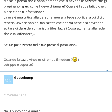
Ma se io penso che ci sono persone che si bevono le cazzate che gli
propinano i greci come li devo chiamare? Quale è l'appellativo che ti
piace e non ti infastidisce?
La mia è una critica alla persona, non alla fede sportiva, a cui dici di
tenere....invece non hai mai scritto che non va bene o si dovrebbe
evitare di dare dei romanisti a tifosi laziali (cosa attinente alla fede
che vuoi difendere)...
Sei un po' bizzarro nelle tue prese di posizione...
Quando la Lazio vince mi si rompe il modem (
)
Lotrippo o Loporco?
Goosebump
Go
01/06/2026, 12:39
No, il punto non è quello.