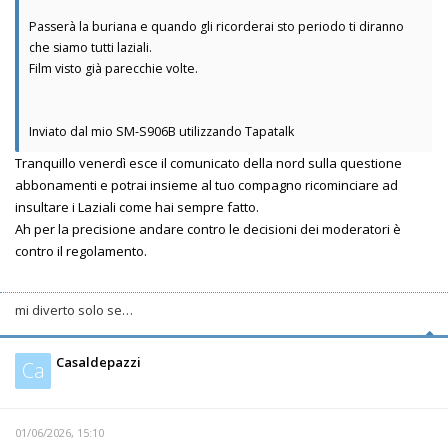
Passerà la buriana e quando gli ricorderai sto periodo ti diranno
che siamo tutti laziali.
Film visto già parecchie volte.
Inviato dal mio SM-S906B utilizzando Tapatalk
Tranquillo venerdì esce il comunicato della nord sulla questione
abbonamenti e potrai insieme al tuo compagno ricominciare ad
insultare i Laziali come hai sempre fatto.
Ah per la precisione andare contro le decisioni dei moderatori è
contro il regolamento.
mi diverto solo se…
Casaldepazzi
Ca
01/06/2026, 15:10