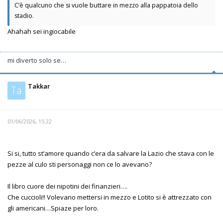
C’è qualcuno che si vuole buttare in mezzo alla pappatoia dello
stadio.
Ahahah sei ingiocabile
mi diverto solo se…
Takkar
Ta
01/06/2026, 15:22
Si si, tutto st’amore quando c’era da salvare la Lazio che stava con le
pezze al culo sti personaggi non ce lo avevano?
Il libro cuore dei nipotini dei finanzieri….
Che cuccioli!! Volevano mettersi in mezzo e Lotito si è attrezzato con
gli americani…Spiaze per loro.