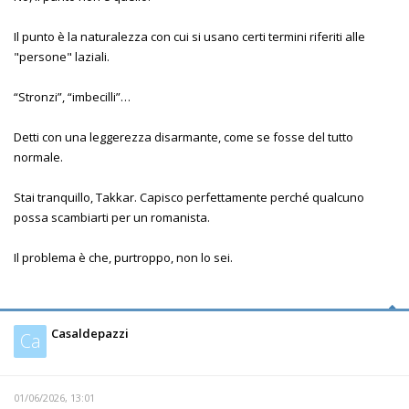
Il punto è la naturalezza con cui si usano certi termini riferiti alle
"persone" laziali.
“Stronzi”, “imbecilli”…
Detti con una leggerezza disarmante, come se fosse del tutto
normale.
Stai tranquillo, Takkar. Capisco perfettamente perché qualcuno
possa scambiarti per un romanista.
Il problema è che, purtroppo, non lo sei.
Casaldepazzi
Ca
01/06/2026, 13:01