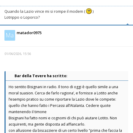
Quando la Lazio vince mi si rompe il modem (
)
Lotrippo o Loporco?
matador0975
Ma
01/06/2026, 15:56
Bar della Tevere ha scritto:
Ho sentito Bisignani in radio. Il tono di oggi è quello simile a una
moral suasion. Cerca de farlo ragiona’, e fornisce a Lotito anche
l’esempio pratico su come riportare la Lazio dove le compete:
quello che hanno fatto i Percassi all’Atalanta. Cedere quote
mantenendo il timone
Bisignani ha fatto nomi e cognomi di chi può aiutare Lotito. Non
acquirenti, ma gente disposta ad affiancarlo.
con allusione da biscazziere di un certo livello "prima che faccia la