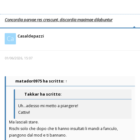
Concordia parvae res crescunt, discordia maximae dilabuntur
Casaldepazzi
Ca
01/06/2026, 15:07
matador0975
ha scritto:
↑
Takkar ha scritto:
Uh...adesso mi metto a piangere!
Cattivi!
Ma lasciali stare.
Rischi solo che dopo che ti hanno insultati li mandi a fanculo,
piangono dal mod e ti bannano.