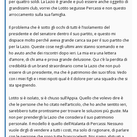
per quattro soldi. La Lazio è grande e può essere anche oggetto di
grandissimi club, vorrei che Lotito seguisse Percassi e non questo
arroccamento sulla sua famiglia.
Il problema che è sotto gli occhi di tutti è l’isolamento del
presidente e del senatore dentro il suo partito, e questo mi
dispiace molto perché aveva grande carica sia per il suo partito che
per la Lazio. Queste cose negli ultimi anni stanno scemando e ne
ho avuto anche dei riscontri dopo ieri. La mia era una lettera
d’amore, di chi ama e prova grande delusione. Qui c’è la perdita di
credibilità di un brand straordinario come la Lazio che non può
essere di un presidente, ma che è patrimonio dei suoi tifosi. Vedo
con i miei figli e i miei nipoti qual è il dolore per una squadra che si
sta spegnendo.
Lotito si è isolato, si è chiuso sull’Appia. Quello che volevo dire è
che le persone che ho citato nell’articolo, che ho anche sentito ieri,
sarebbero tutte prontissime per trovare le soluzioni più giuste. Ma
non per prendergli la Lazio che considera il suo patrimonio
personale. Il modello è quello dell’Atalanta di Percassi. Nessuno
vuole dirgli di vendere a tutti i costi, ma solo di ragionare, di parlare
con le persone che sono tutte biancocelesti. Noi siamo abituati a