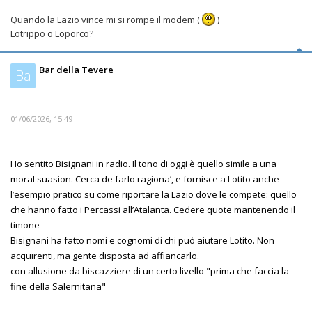
Quando la Lazio vince mi si rompe il modem (
)
Lotrippo o Loporco?
Bar della Tevere
Ba
01/06/2026, 15:49
Ho sentito Bisignani in radio. Il tono di oggi è quello simile a una
moral suasion. Cerca de farlo ragiona’, e fornisce a Lotito anche
l’esempio pratico su come riportare la Lazio dove le compete: quello
che hanno fatto i Percassi all’Atalanta. Cedere quote mantenendo il
timone
Bisignani ha fatto nomi e cognomi di chi può aiutare Lotito. Non
acquirenti, ma gente disposta ad affiancarlo.
con allusione da biscazziere di un certo livello "prima che faccia la
fine della Salernitana"