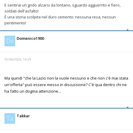
E sentirai un grido alzarsi da lontano, sguardo agguerrito e fiero,
soldati dell'asfalto!
È una storia scolpita nel duro cemento: nessuna resa, nessun
pentimento!
Domenico1900
Do
01/06/2026, 14:39
Ma quindi "che la Lazio non la vuole nessuno e che non c'è mai stata
un'offerta" può essere messo in discussione? C'è qua dentro chi ne
ha fatto un dogma attenzione...
Takkar
Ta