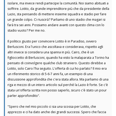
isolare, ma invece rendi partecipe la comunità. Noi siamo abituati a
soffrire. Lotito, da grande imprenditore più che da presidente della
Lazio, sta pensando di mettere insieme squadra e stadio per fare
un grande colpo. Ci riuscirà? Parliamo di uno stadio che magari si
farà tra sei anni. Possiamo andare avanti con questo clima con lo
stadio vuoto? Per me no.
Il politico giusto per convincere Lotito è in Paradiso, ovvero
Berlusconi. Era l'unico che ascoltava e considerava, rispetto agli
altri invece si considera una spanna in più. Cairo, che è un
figlioccetto di Berlusconi, quando ha visto la malaparata a Torino ha
pensato di coinvolgere qualche club straniero. Questo direbbe a
Lotito, solo Cairo l'ha seguito. L'offerta di cui ho parlato? Il mio era
un riferimento storico di 5-6-7 anni fa, un esempio di una
discussione approfondita che c'era stata allora. Ma parliamo di una
riga e mezzo di un intero articolo sul perché la Lazio è forte. Se c'è
stata un'offerta scritta non posso saperlo, sicuro c'è stato un pour
parler approfondito".
"Spero che nel mio piccolo ci sia una scossa per Lotito, che
apprezzo e ci ha dato anche dei grandi successi. Spero che faccia