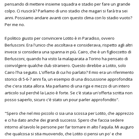
pensando di mettere insieme squadra e stadio per fare un grande
colpo. Ci riuscirà? Parliamo di uno stadio che magari si farà tra sei
anni. Possiamo andare avanti con questo clima con lo stadio vuoto?
Per me no.
Il politico giusto per convincere Lotito è in Paradiso, ovvero
Berlusconi. Era l'unico che ascoltava e considerava, rispetto agli altri
invece si considera una spanna in più. Cairo, che è un figlioccetto di
Berlusconi, quando ha visto la malaparata a Torino ha pensato di
coinvolgere qualche club straniero. Questo direbbe a Lotito, solo
Cairo l'ha seguito. L'offerta di cui ho parlato? Il mio era un riferimento
storico di 5-6-7 anni fa, un esempio di una discussione approfondita
che c'era stata allora. Ma parliamo di una riga e mezzo di un intero
articolo sul perché la Lazio è forte. Se c'è stata un'offerta scritta non
posso saperlo, sicuro c'è stato un pour parler approfondito".
"Spero che nel mio piccolo ci sia una scossa per Lotito, che apprezzo
e ci ha dato anche dei grandi successi. Spero che faccia sedere
intorno al tavolo le persone per far tornare in alto l'aquila. Mi auguro
che qualcosa si stia muovendo, che Lotito ci pensi un po' e che