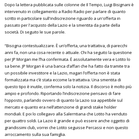
Dopo la lettera pubblicata sulle colonne de Il Tempo, Luigi Bisignani è
intervenuto in collegamento a Radio Radio per parlare di quanto
scritto in particolare sull'indiscrezione riguardo a un'offerta in
passato per l'acquisto della Lazio e la smentita da parte della
società. Di seguito le sue parole.
“Bisogna contestualizzare. È un’offerta, una trattativa, di parecchi
anni fa, non una cosa recente o attuale. Chi ha seguito la questione
per JP Morgan me l’ha confermata. È assolutamente vera e Lotito lo
sa bene. JP Morgan è una banca d’affari che ha fatto da tramite tra
un possibile investitore e la Lazio, magari l’offerta non è stata
formalizzata ma c’è stata eccome la trattativa. Una smentita di
questo tipo è inutile, conferma solo la notizia. Il discorso è molto più
ampio e profondo. Riportando l’indiscrezione pensavo di fare
l’opposto, parlando ovvero di quanto la Lazio sia appetibile sul
mercato e quanto era nell’attenzione di grandi stake holder
mondiali. E poi lo collegavo alla Salerntiana che Lotito ha venduto
per quattro soldi. La Lazio è grande e può essere anche oggetto di
grandissimi club, vorrei che Lotito seguisse Percassi e non questo
arroccamento sulla sua famiglia.