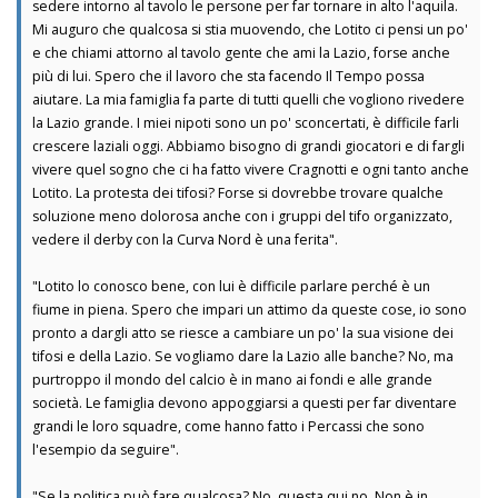
sedere intorno al tavolo le persone per far tornare in alto l'aquila.
Mi auguro che qualcosa si stia muovendo, che Lotito ci pensi un po'
e che chiami attorno al tavolo gente che ami la Lazio, forse anche
più di lui. Spero che il lavoro che sta facendo Il Tempo possa
aiutare. La mia famiglia fa parte di tutti quelli che vogliono rivedere
la Lazio grande. I miei nipoti sono un po' sconcertati, è difficile farli
crescere laziali oggi. Abbiamo bisogno di grandi giocatori e di fargli
vivere quel sogno che ci ha fatto vivere Cragnotti e ogni tanto anche
Lotito. La protesta dei tifosi? Forse si dovrebbe trovare qualche
soluzione meno dolorosa anche con i gruppi del tifo organizzato,
vedere il derby con la Curva Nord è una ferita".
"Lotito lo conosco bene, con lui è difficile parlare perché è un
fiume in piena. Spero che impari un attimo da queste cose, io sono
pronto a dargli atto se riesce a cambiare un po' la sua visione dei
tifosi e della Lazio. Se vogliamo dare la Lazio alle banche? No, ma
purtroppo il mondo del calcio è in mano ai fondi e alle grande
società. Le famiglia devono appoggiarsi a questi per far diventare
grandi le loro squadre, come hanno fatto i Percassi che sono
l'esempio da seguire".
"Se la politica può fare qualcosa? No, questa qui no. Non è in