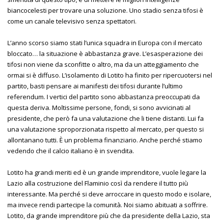
biancocelesti per trovare una soluzione. Uno stadio senza tifosi è
come un canale televisivo senza spettatori.
L’anno scorso siamo stati l’unica squadra in Europa con il mercato
bloccato… la situazione è abbastanza grave. L’esasperazione dei
tifosi non viene da sconfitte o altro, ma da un atteggiamento che
ormai si è diffuso. L’isolamento di Lotito ha finito per ripercuotersi nel
partito, basti pensare ai manifesti dei tifosi durante l’ultimo
referendum. I vertici del partito sono abbastanza preoccupati da
questa deriva. Moltissime persone, fondi, si sono avvicinati al
presidente, che però fa una valutazione che li tiene distanti. Lui fa
una valutazione sproporzionata rispetto al mercato, per questo si
allontanano tutti. È un problema finanziario. Anche perché stiamo
vedendo che il calcio italiano è in svendita.
Lotito ha grandi meriti ed è un grande imprenditore, vuole legare la
Lazio alla costruzione del Flaminio così da rendere il tutto più
interessante. Ma perché si deve arroccare in questo modo e isolare,
ma invece rendi partecipe la comunità. Noi siamo abituati a soffrire.
Lotito, da grande imprenditore più che da presidente della Lazio, sta