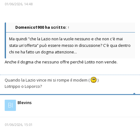
01/06/2026, 14:48
Domenico1900
ha scritto:
↑
Ma quindi "che la Lazio non la vuole nessuno e che non c'è mai
stata un'offerta" può essere messo in discussione? C'è qua dentro
chi ne ha fatto un dogma attenzione...
Anche il dogma che nessuno offre perché Lotito non vende.
Quando la Lazio vince mi si rompe il modem (
)
Lotrippo o Loporco?
Blevins
Bl
01/06/2026, 15:01