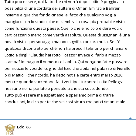
Tutto può essere, dal fatto che chi verrà dopo Lotito è peggio alla
possibilità di una cordata dei sultani di Oman, Emirati e Bahrain
insieme a qualche fondo cinese, al fatto che qualcuno voglia
mangiarci con lo stadio, che mi sembra la cosa più probabile visto
come funziona questo paese. Quello che è ridicolo è dare voci di
certi cazzari o meno come verità assolute. Questa di Bisignani è una
novità visto il personaggio ma non significa ancora nulla. Se c'è
qualcosa di concreto perché non ha preso il telefono per chiamare
Lotito e dirgli "Claudio hai rotto il cazzo" invece di farlo a mezzo
stampa? Immagino il numero ce l'abbia. Qui vengono fatte passare
per notizie le voci del cugino del tizio che abita nel palazzo di Fiorello
o di Mattioli (che ricordo, ha detto notizie certe entro marzo 2026)
mentre quando succedono fatti veri tipo l'incontro Lotito Pellegra
nessuno ne ha parlato o pensato a che sta succedendo.
Tutto può essere ma aspettiamo e speriamo prima di trarre
conclusioni, lo dico per te che sei così sicuro che poi ci rimani male.
Edo_88