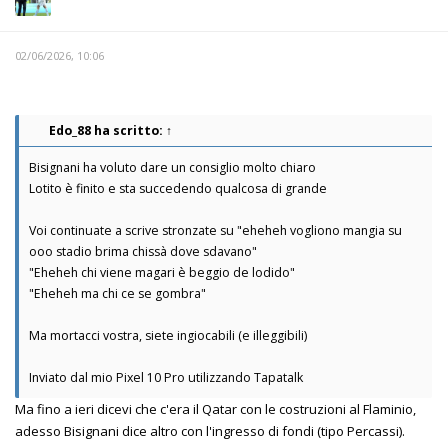
02/06/2026, 10:06
Edo_88
ha scritto:
↑
Bisignani ha voluto dare un consiglio molto chiaro
Lotito è finito e sta succedendo qualcosa di grande
Voi continuate a scrive stronzate su "eheheh vogliono mangia su
ooo stadio brima chissà dove sdavano"
"Eheheh chi viene magari è beggio de lodido"
"Eheheh ma chi ce se gombra"
Ma mortacci vostra, siete ingiocabili (e illeggibili)
Inviato dal mio Pixel 10 Pro utilizzando Tapatalk
Ma fino a ieri dicevi che c'era il Qatar con le costruzioni al Flaminio,
adesso Bisignani dice altro con l'ingresso di fondi (tipo Percassi).