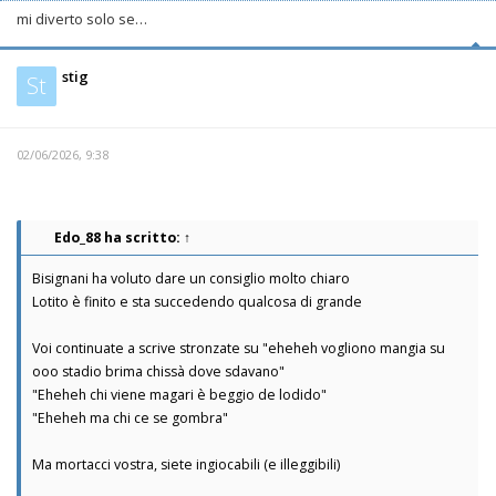
mi diverto solo se…
stig
St
02/06/2026, 9:38
Edo_88
ha scritto:
↑
Bisignani ha voluto dare un consiglio molto chiaro
Lotito è finito e sta succedendo qualcosa di grande
Voi continuate a scrive stronzate su "eheheh vogliono mangia su
ooo stadio brima chissà dove sdavano"
"Eheheh chi viene magari è beggio de lodido"
"Eheheh ma chi ce se gombra"
Ma mortacci vostra, siete ingiocabili (e illeggibili)