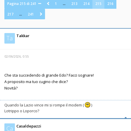
Pagina
215
di
241
1
…
213
214
215
216
217
…
241
Takkar
Ta
02/06/2026, 0:55
Che sta succedendo di grande Edo? Facci sognare!
A proposito ma tuo cugino che dice?
Novità?
Quando la Lazio vince mi si rompe il modem (
)
Lotrippo o Loporco?
Casaldepazzi
Ca