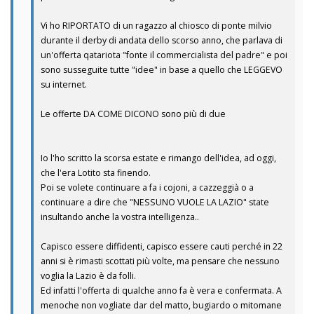
Vi ho RIPORTATO di un ragazzo al chiosco di ponte milvio
durante il derby di andata dello scorso anno, che parlava di
un'offerta qatariota "fonte il commercialista del padre" e poi
sono susseguite tutte "idee" in base a quello che LEGGEVO
su internet.
Le offerte DA COME DICONO sono più di due
Io l'ho scritto la scorsa estate e rimango dell'idea, ad oggi,
che l'era Lotito sta finendo.
Poi se volete continuare a fa i cojoni, a cazzeggià o a
continuare a dire che "NESSUNO VUOLE LA LAZIO" state
insultando anche la vostra intelligenza..
Capisco essere diffidenti, capisco essere cauti perché in 22
anni si è rimasti scottati più volte, ma pensare che nessuno
voglia la Lazio è da folli.
Ed infatti l'offerta di qualche anno fa è vera e confermata. A
menoche non vogliate dar del matto, bugiardo o mitomane