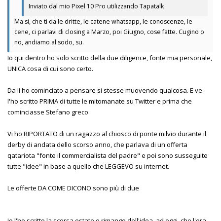
Inviato dal mio Pixel 10 Pro utilizzando Tapatalk
Ma si, che ti da le dritte, le catene whatsapp, le conoscenze, le
cene, ci parlavi di closing a Marzo, poi Giugno, cose fatte. Cugino o
no, andiamo al sodo, su.
Io qui dentro ho solo scritto della due diligence, fonte mia personale,
UNICA cosa di cui sono certo.
Da lì ho cominciato a pensare si stesse muovendo qualcosa. E ve
l'ho scritto PRIMA di tutte le mitomanate su Twitter e prima che
cominciasse Stefano greco
Vi ho RIPORTATO di un ragazzo al chiosco di ponte milvio durante il
derby di andata dello scorso anno, che parlava di un'offerta
qatariota "fonte il commercialista del padre" e poi sono susseguite
tutte "idee" in base a quello che LEGGEVO su internet.
Le offerte DA COME DICONO sono più di due
Io l'ho scritto la scorsa estate e rimango dell'idea, ad oggi, che l'era