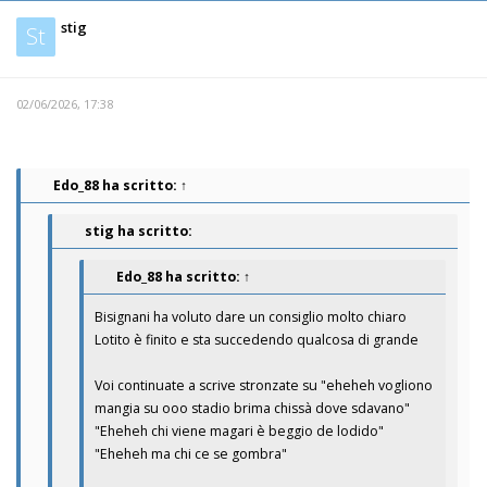
stig
St
02/06/2026, 17:38
Edo_88
ha scritto:
↑
stig ha scritto:
Edo_88
ha scritto:
↑
Bisignani ha voluto dare un consiglio molto chiaro
Lotito è finito e sta succedendo qualcosa di grande
Voi continuate a scrive stronzate su "eheheh vogliono
mangia su ooo stadio brima chissà dove sdavano"
"Eheheh chi viene magari è beggio de lodido"
"Eheheh ma chi ce se gombra"