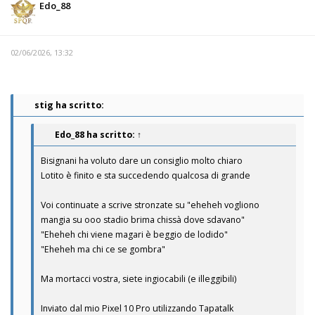
Edo_88
02/06/2026, 13:32
stig ha scritto:
Edo_88
ha scritto:
↑
Bisignani ha voluto dare un consiglio molto chiaro
Lotito è finito e sta succedendo qualcosa di grande
Voi continuate a scrive stronzate su "eheheh vogliono
mangia su ooo stadio brima chissà dove sdavano"
"Eheheh chi viene magari è beggio de lodido"
"Eheheh ma chi ce se gombra"
Ma mortacci vostra, siete ingiocabili (e illeggibili)
Inviato dal mio Pixel 10 Pro utilizzando Tapatalk