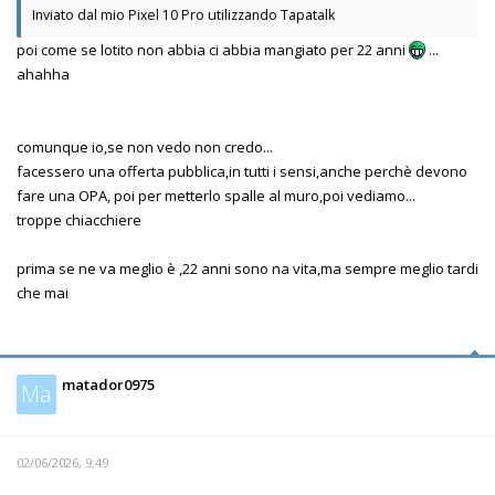
Inviato dal mio Pixel 10 Pro utilizzando Tapatalk
poi come se lotito non abbia ci abbia mangiato per 22 anni
...
ahahha
comunque io,se non vedo non credo...
facessero una offerta pubblica,in tutti i sensi,anche perchè devono
fare una OPA, poi per metterlo spalle al muro,poi vediamo...
troppe chiacchiere
prima se ne va meglio è ,22 anni sono na vita,ma sempre meglio tardi
che mai
matador0975
Ma
02/06/2026, 9:49