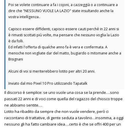
Poi se volete continuare a fa i cojoni, a cazzeggià o a continuare a
dire che "NESSUNO VUOLE LA LAZIO" state insultando anche la
vostra intelligenza..
Capisco essere diffidenti, capisco essere cauti perché in 22 anni si
è rimasti scottati più volte, ma pensare che nessuno voglia la Lazio
è da folli.
Ed infatti l'offerta di qualche anno fa è vera e confermata. A
menoche non vogliate dar del matto, bugiardo o mitomane anche a
Bisignani
Alcuni di voi si meriterebbero lotito per altri 20 anni.
Inviato dal mio Pixel 10 Pro utilizzando Tapatalk
Il discorso è semplice: se uno vuole una cosa se la prende….sono
passati 22 anni e di voci come quella del ragazzo del chiosco troppe
ne abbiamo sentite….
Lotito ha ribadito da sempre che non vuole vendere, però ci
raccontano di trattative, di gente seduta a tavolino…insomma, a oggi
nessuno gli ha fatto cambiare idea….certo è che se offri 400 per un