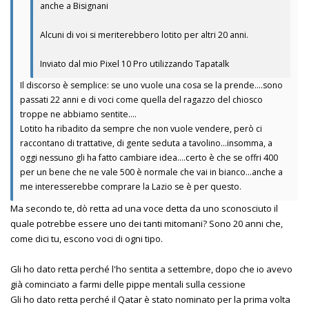
anche a Bisignani
Alcuni di voi si meriterebbero lotito per altri 20 anni.
Inviato dal mio Pixel 10 Pro utilizzando Tapatalk
Il discorso è semplice: se uno vuole una cosa se la prende….sono
passati 22 anni e di voci come quella del ragazzo del chiosco
troppe ne abbiamo sentite….
Lotito ha ribadito da sempre che non vuole vendere, però ci
raccontano di trattative, di gente seduta a tavolino…insomma, a
oggi nessuno gli ha fatto cambiare idea….certo è che se offri 400
per un bene che ne vale 500 è normale che vai in bianco…anche a
me interesserebbe comprare la Lazio se è per questo.
Ma secondo te, dò retta ad una voce detta da uno sconosciuto il
quale potrebbe essere uno dei tanti mitomani? Sono 20 anni che,
come dici tu, escono voci di ogni tipo.
Gli ho dato retta perché l'ho sentita a settembre, dopo che io avevo
già cominciato a farmi delle pippe mentali sulla cessione
Gli ho dato retta perché il Qatar è stato nominato per la prima volta