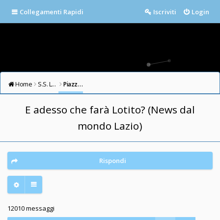
Collegamenti Rapidi
Iscriviti
Login
Home
S.S. LAZIO FORUM
Piazza della Libertà
E adesso che farà Lotito? (News dal
mondo Lazio)
Rispondi
12010 messaggi