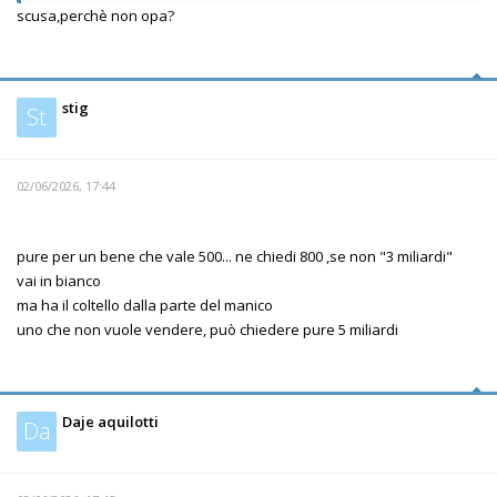
scusa,perchè non opa?
stig
St
02/06/2026, 17:44
pure per un bene che vale 500... ne chiedi 800 ,se non "3 miliardi"
vai in bianco
ma ha il coltello dalla parte del manico
uno che non vuole vendere, può chiedere pure 5 miliardi
Daje aquilotti
Da