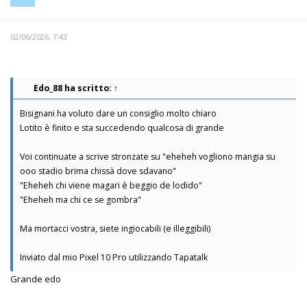
02/06/2026, 7:43
Edo_88
ha scritto:
↑
Bisignani ha voluto dare un consiglio molto chiaro
Lotito è finito e sta succedendo qualcosa di grande
Voi continuate a scrive stronzate su "eheheh vogliono mangia su
ooo stadio brima chissà dove sdavano"
"Eheheh chi viene magari è beggio de lodido"
"Eheheh ma chi ce se gombra"
Ma mortacci vostra, siete ingiocabili (e illeggibili)
Inviato dal mio Pixel 10 Pro utilizzando Tapatalk
Grande edo