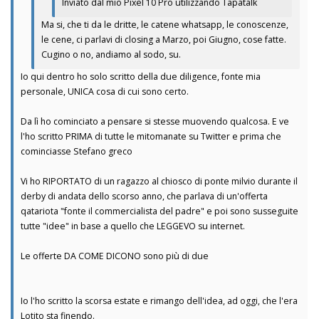
Inviato dal mio Pixel 10 Pro utilizzando Tapatalk
Ma si, che ti da le dritte, le catene whatsapp, le conoscenze,
le cene, ci parlavi di closing a Marzo, poi Giugno, cose fatte.
Cugino o no, andiamo al sodo, su.
Io qui dentro ho solo scritto della due diligence, fonte mia
personale, UNICA cosa di cui sono certo.
Da lì ho cominciato a pensare si stesse muovendo qualcosa. E ve
l'ho scritto PRIMA di tutte le mitomanate su Twitter e prima che
cominciasse Stefano greco
Vi ho RIPORTATO di un ragazzo al chiosco di ponte milvio durante il
derby di andata dello scorso anno, che parlava di un'offerta
qatariota "fonte il commercialista del padre" e poi sono susseguite
tutte "idee" in base a quello che LEGGEVO su internet.
Le offerte DA COME DICONO sono più di due
Io l'ho scritto la scorsa estate e rimango dell'idea, ad oggi, che l'era
Lotito sta finendo.