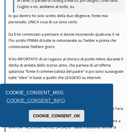
le cene, ci parlavi di closing a Marzo, poi Giugno, cose fatte.
Cugino o no, andiamo al sodo, su.
Io qui dentro ho solo scritto della due diligence, fonte mia
personale, UNICA cosa di cui sono certo.
Da lì ho cominciato a pensare si stesse muovendo qualcosa. E ve
l'ho scritto PRIMA di tutte le mitomanate su Twitter e prima che
cominciasse Stefano greco
Vi ho RIPORTATO di un ragazzo al chiosco di ponte milvio durante il
derby di andata dello scorso anno, che parlava di un'offerta
qatariota "fonte il commercialista del padre" e poi sono susseguite
tutte "idee" in base a quello che LEGGEVO su internet.
Le offerte DA COME DICONO sono più di due
COOKIE_CONSENT_MSG
COOKIE_CONSENT_INFO
Io l'ho scritto la scorsa estate e rimango dell'idea, ad oggi, che l'era
Lotito sta finendo.
COOKIE_CONSENT_OK
Poi se volete continuare a fa i cojoni, a cazzeggià o a continuare a
dire che "NESSUNO VUOLE LA LAZIO" state insultando anche la