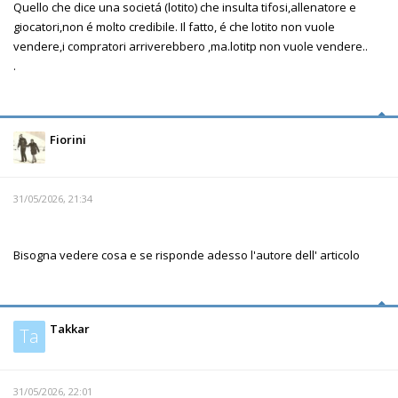
Quello che dice una societá (lotito) che insulta tifosi,allenatore e
giocatori,non é molto credibile. Il fatto, é che lotito non vuole
vendere,i compratori arriverebbero ,ma.lotitp non vuole vendere..
.
Fiorini
31/05/2026, 21:34
Bisogna vedere cosa e se risponde adesso l'autore dell' articolo
Takkar
Ta
31/05/2026, 22:01