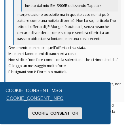
Inviato dal mio SM-S906B utilizzando Tapatalk
Interpretazione possibile ma in questo caso non si può
trattare come una notizia di per sé. Non Lo so, l'articolo l'ho
letto e l'offerta di JP Morgan è buttata lì, senza neanche
cercare di venderla come scoop e sembra riferirsi a un
passato abbastanza lontano, non una cosa recente.
Ovviamente non so se quell'offerta ci sia stata.
Ma non si fanno nomi di banchieri a caso.
Non si dice "non fare come con la salernitana che ci rimetti soldi..."
Ci leggo un messaggio molto forte
E bisignani non è Fiorello o mattioli.
Anche il giornale scelto (il tempo giornale in area centro destra) non
credo sia casuale
COOKIE_CONSENT_MSG
Inviato dal mio SM-S906B utilizzando Tapatalk
COOKIE_CONSENT_INFO
Pure a me suona come un messaggio. Fa il paio con la serata di
Report di qualche settimana fa: si parlava del nulla, ma qua e là
COOKIE_CONSENT_OK
c'erano sottintesi evidenti.