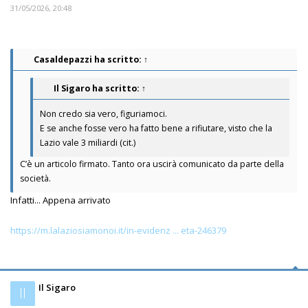
31/05/2026, 20:48
Casaldepazzi
ha scritto:
↑
Il Sigaro
ha scritto:
↑
Non credo sia vero, figuriamoci.
E se anche fosse vero ha fatto bene a rifiutare, visto che la
Lazio vale 3 miliardi (cit.)
C’è un articolo firmato. Tanto ora uscirà comunicato da parte della
società.
Infatti... Appena arrivato
https://m.lalaziosiamonoi.it/in-evidenz ... eta-246379
Il Sigaro
Il