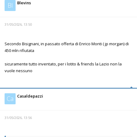
Blevins
Bl
31/05/2026, 13:50
Secondo Bisignani, in passato offerta di Enrico Monti ( jp morgan) di
450 mln rifiutata
sicuramente tutto inventato, per i lotito & friends la Lazio non la
vuole nessuno
Casaldepazzi
Ca
31/05/2026, 13:56