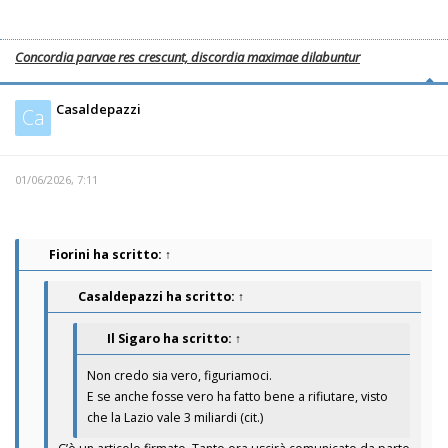
Concordia parvae res crescunt, discordia maximae dilabuntur
Casaldepazzi
Ca
01/06/2026, 7:11
Fiorini
ha scritto:
↑
Casaldepazzi
ha scritto:
↑
Il Sigaro
ha scritto:
↑
Non credo sia vero, figuriamoci.
E se anche fosse vero ha fatto bene a rifiutare, visto
che la Lazio vale 3 miliardi (cit.)