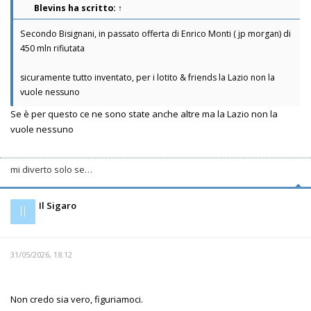
Blevins
ha scritto:
↑
Secondo Bisignani, in passato offerta di Enrico Monti ( jp morgan) di
450 mln rifiutata
sicuramente tutto inventato, per i lotito & friends la Lazio non la
vuole nessuno
Se è per questo ce ne sono state anche altre ma la Lazio non la
vuole nessuno
mi diverto solo se…
Il Sigaro
Il
31/05/2026, 18:12
Non credo sia vero, figuriamoci.