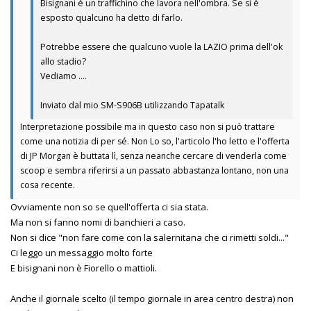
Bisignani è un traffichino che lavora nell'ombra. Se si è
esposto qualcuno ha detto di farlo.
Potrebbe essere che qualcuno vuole la LAZIO prima dell'ok
allo stadio?
Vediamo ....
Inviato dal mio SM-S906B utilizzando Tapatalk
Interpretazione possibile ma in questo caso non si può trattare
come una notizia di per sé. Non Lo so, l'articolo l'ho letto e l'offerta
di JP Morgan è buttata lì, senza neanche cercare di venderla come
scoop e sembra riferirsi a un passato abbastanza lontano, non una
cosa recente.
Ovviamente non so se quell'offerta ci sia stata.
Ma non si fanno nomi di banchieri a caso.
Non si dice "non fare come con la salernitana che ci rimetti soldi..."
Ci leggo un messaggio molto forte
E bisignani non è Fiorello o mattioli.
Anche il giornale scelto (il tempo giornale in area centro destra) non