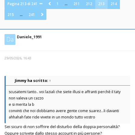
Pagina
213
di
241
1
…
211
212
213
214
215
…
241
Daniele_1991
Da
29/05/2026, 16:43
Jimmy
ha scritto:
↑
scusatemi tanto.. voi laziali che siete illusi e affranti perchè il taty
non valeva un cazzo
e si merita la b
convinti che noi dobbiamo avere gente come suarez...li davanti
ahhahah fate ride vivete in un mondo tutto vostro
Sei sicuro di non soffrire del disturbo della doppia personalità?
Oppure scrivete dallo stesso account in più persone?