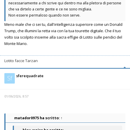
necessariamente a chi scrive qui dentro ma alla pletora di persone
che va dirtelo a certe gente e ce ne sono migliaia.
Non essere permaloso quando non serve.
Meno male che ci sei tu, dall'intelligenza superiore come un Donald
Trump, che illumini la retta via con la tua tourette digitale. Che il tuo
volto sia scolpito insieme alla sacra effigie di Lotito sulle pendici del
Monte Mario.
Lotito facce Tarzan
sferequadrate
Sf
01/06/2026, 8:57
matador0975
ha scritto:
↑