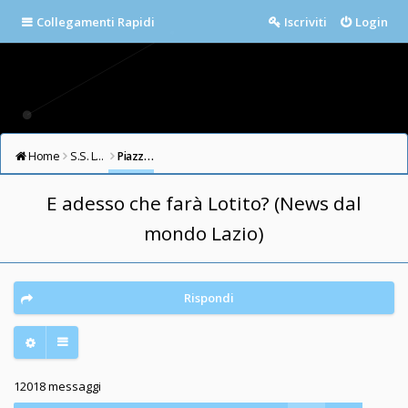
Collegamenti Rapidi
Iscriviti
Login
Home
S.S. LAZIO FORUM
Piazza della Libertà
E adesso che farà Lotito? (News dal
mondo Lazio)
Rispondi
12018 messaggi