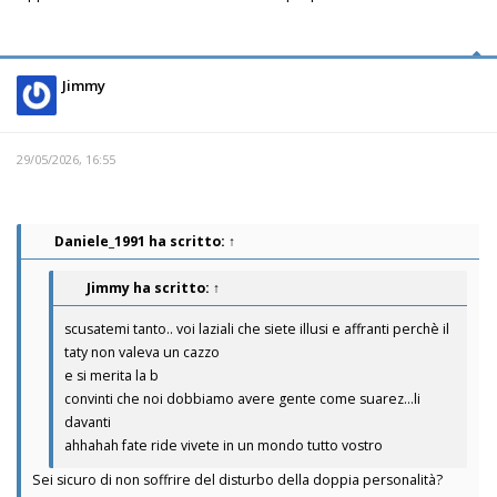
Jimmy
29/05/2026, 16:55
Daniele_1991
ha scritto:
↑
Jimmy
ha scritto:
↑
scusatemi tanto.. voi laziali che siete illusi e affranti perchè il
taty non valeva un cazzo
e si merita la b
convinti che noi dobbiamo avere gente come suarez...li
davanti
ahhahah fate ride vivete in un mondo tutto vostro
Sei sicuro di non soffrire del disturbo della doppia personalità?