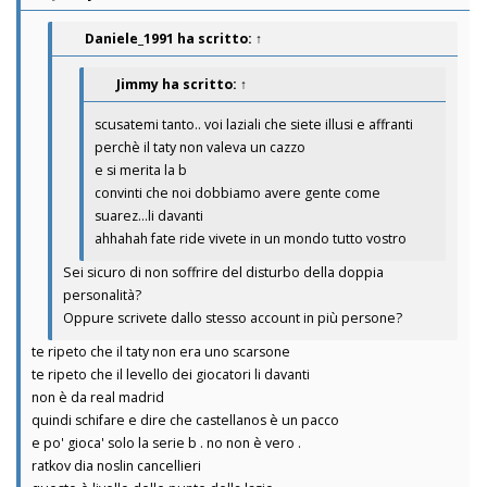
Daniele_1991
ha scritto:
↑
Jimmy
ha scritto:
↑
scusatemi tanto.. voi laziali che siete illusi e affranti
perchè il taty non valeva un cazzo
e si merita la b
convinti che noi dobbiamo avere gente come
suarez...li davanti
ahhahah fate ride vivete in un mondo tutto vostro
Sei sicuro di non soffrire del disturbo della doppia
personalità?
Oppure scrivete dallo stesso account in più persone?
te ripeto che il taty non era uno scarsone
te ripeto che il levello dei giocatori li davanti
non è da real madrid
quindi schifare e dire che castellanos è un pacco
e po' gioca' solo la serie b . no non è vero .
ratkov dia noslin cancellieri