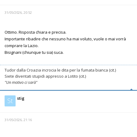
31/05/2026, 20:52
Ottimo. Risposta chiara e precisa.
Importante ribadire che nessuno ha mai voluto, vuole o mai vorrà
comprare la Lazio.
Bisignani (chiunque tu sia) suca.
Tudor dalla Croazia incrocia le dita per la fumata bianca (cit.)
Siete diventati stupidi appresso a Lotito (cit.)
"Un motivo ci sarà"
stig
St
31/05/2026, 21:16