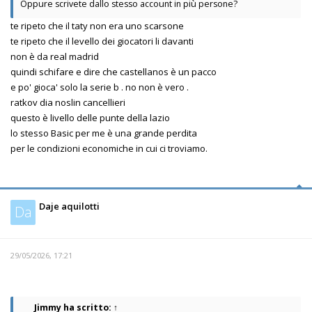
Oppure scrivete dallo stesso account in più persone?
te ripeto che il taty non era uno scarsone
te ripeto che il levello dei giocatori li davanti
non è da real madrid
quindi schifare e dire che castellanos è un pacco
e po' gioca' solo la serie b . no non è vero .
ratkov dia noslin cancellieri
questo è livello delle punte della lazio
lo stesso Basic per me è una grande perdita
per le condizioni economiche in cui ci troviamo.
Daje aquilotti
Da
29/05/2026, 17:21
Jimmy
ha scritto:
↑