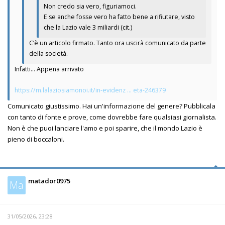
Non credo sia vero, figuriamoci.
E se anche fosse vero ha fatto bene a rifiutare, visto
che la Lazio vale 3 miliardi (cit.)
C’è un articolo firmato. Tanto ora uscirà comunicato da parte
della società.
Infatti... Appena arrivato
https://m.lalaziosiamonoi.it/in-evidenz ... eta-246379
Comunicato giustissimo. Hai un'informazione del genere? Pubblicala
con tanto di fonte e prove, come dovrebbe fare qualsiasi giornalista.
Non è che puoi lanciare l'amo e poi sparire, che il mondo Lazio è
pieno di boccaloni.
matador0975
Ma
31/05/2026, 23:28