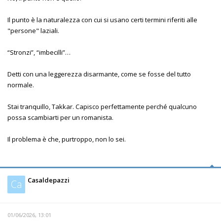
Il punto è la naturalezza con cui si usano certi termini riferiti alle
"persone" laziali.
“Stronzi”, “imbecilli”…
Detti con una leggerezza disarmante, come se fosse del tutto
normale.
Stai tranquillo, Takkar. Capisco perfettamente perché qualcuno
possa scambiarti per un romanista.
Il problema è che, purtroppo, non lo sei.
Casaldepazzi
Ca
01/06/2026, 13:01