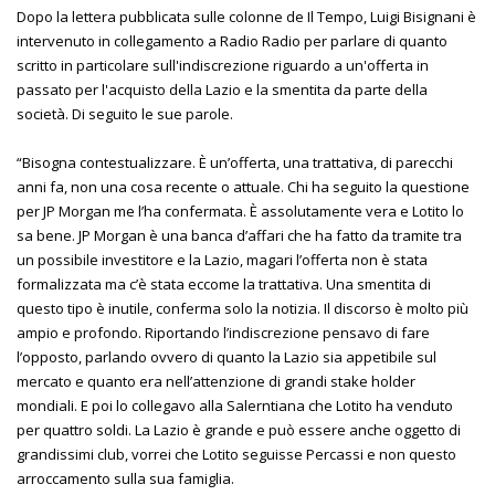
Dopo la lettera pubblicata sulle colonne de Il Tempo, Luigi Bisignani è
intervenuto in collegamento a Radio Radio per parlare di quanto
scritto in particolare sull'indiscrezione riguardo a un'offerta in
passato per l'acquisto della Lazio e la smentita da parte della
società. Di seguito le sue parole.
“Bisogna contestualizzare. È un’offerta, una trattativa, di parecchi
anni fa, non una cosa recente o attuale. Chi ha seguito la questione
per JP Morgan me l’ha confermata. È assolutamente vera e Lotito lo
sa bene. JP Morgan è una banca d’affari che ha fatto da tramite tra
un possibile investitore e la Lazio, magari l’offerta non è stata
formalizzata ma c’è stata eccome la trattativa. Una smentita di
questo tipo è inutile, conferma solo la notizia. Il discorso è molto più
ampio e profondo. Riportando l’indiscrezione pensavo di fare
l’opposto, parlando ovvero di quanto la Lazio sia appetibile sul
mercato e quanto era nell’attenzione di grandi stake holder
mondiali. E poi lo collegavo alla Salerntiana che Lotito ha venduto
per quattro soldi. La Lazio è grande e può essere anche oggetto di
grandissimi club, vorrei che Lotito seguisse Percassi e non questo
arroccamento sulla sua famiglia.