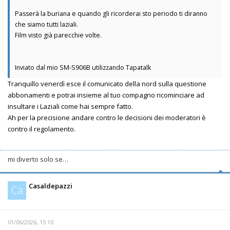
Passerà la buriana e quando gli ricorderai sto periodo ti diranno
che siamo tutti laziali.
Film visto già parecchie volte.
Inviato dal mio SM-S906B utilizzando Tapatalk
Tranquillo venerdì esce il comunicato della nord sulla questione
abbonamenti e potrai insieme al tuo compagno ricominciare ad
insultare i Laziali come hai sempre fatto.
Ah per la precisione andare contro le decisioni dei moderatori è
contro il regolamento.
mi diverto solo se…
Casaldepazzi
Ca
01/06/2026, 15:10