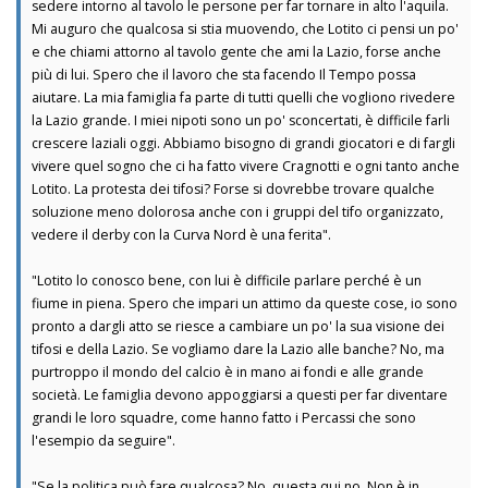
sedere intorno al tavolo le persone per far tornare in alto l'aquila.
Mi auguro che qualcosa si stia muovendo, che Lotito ci pensi un po'
e che chiami attorno al tavolo gente che ami la Lazio, forse anche
più di lui. Spero che il lavoro che sta facendo Il Tempo possa
aiutare. La mia famiglia fa parte di tutti quelli che vogliono rivedere
la Lazio grande. I miei nipoti sono un po' sconcertati, è difficile farli
crescere laziali oggi. Abbiamo bisogno di grandi giocatori e di fargli
vivere quel sogno che ci ha fatto vivere Cragnotti e ogni tanto anche
Lotito. La protesta dei tifosi? Forse si dovrebbe trovare qualche
soluzione meno dolorosa anche con i gruppi del tifo organizzato,
vedere il derby con la Curva Nord è una ferita".
"Lotito lo conosco bene, con lui è difficile parlare perché è un
fiume in piena. Spero che impari un attimo da queste cose, io sono
pronto a dargli atto se riesce a cambiare un po' la sua visione dei
tifosi e della Lazio. Se vogliamo dare la Lazio alle banche? No, ma
purtroppo il mondo del calcio è in mano ai fondi e alle grande
società. Le famiglia devono appoggiarsi a questi per far diventare
grandi le loro squadre, come hanno fatto i Percassi che sono
l'esempio da seguire".
"Se la politica può fare qualcosa? No, questa qui no. Non è in