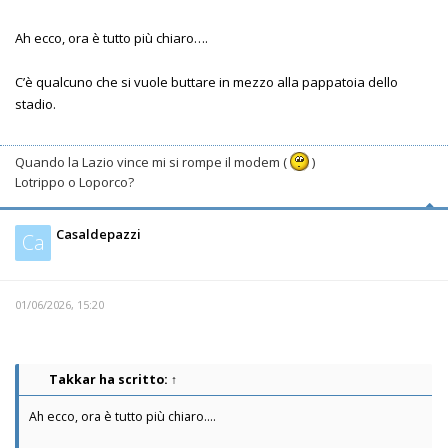
Ah ecco, ora è tutto più chiaro….
C’è qualcuno che si vuole buttare in mezzo alla pappatoia dello
stadio.
Quando la Lazio vince mi si rompe il modem (
)
Lotrippo o Loporco?
Casaldepazzi
Ca
01/06/2026, 15:20
Takkar
ha scritto:
↑
Ah ecco, ora è tutto più chiaro….