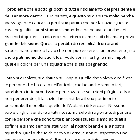
Il problema che è sotto gli occhi di tutti è l’isolamento del presidente e
del senatore dentro il suo partito, e questo mi dispiace molto perché
aveva grande carica sia per il suo partito che per la Lazio. Queste
cose negli ultimi anni stanno scemando e ne ho avuto anche dei
riscontri dopo ieri. La mia era una lettera d’amore, di chi ama e prova
grande delusione. Qui c’è la perdita di credibilità di un brand
straordinario come la Lazio che non può essere di un presidente, ma
che è patrimonio dei suoi tifosi. Vedo con i miei figli e i miei nipoti
qual è il dolore per una squadra che si sta spegnendo.
Lotito si è isolato, si è chiuso sull’Appia. Quello che volevo dire è che
le persone che ho citato nell’articolo, che ho anche sentito ieri,
sarebbero tutte prontissime per trovare le soluzioni più giuste. Ma
non per prendergli la Lazio che considera il suo patrimonio
personale. Il modello è quello dell’Atalanta di Percassi. Nessuno
vuole dirgli di vendere a tutti i costi, ma solo di ragionare, di parlare
con le persone che sono tutte biancocelesti. Noi siamo abituati a
soffrire e siamo sempre stati vicini al nostro brand e alla nostra
squadra. Quello che io chiedevo a Lotito, e non mi aspettavo una
smentita di questo tipo, è di mettere le migliori intelligenze