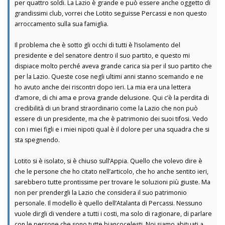
per quattro soldi. La Lazio è grande e può essere anche oggetto di
grandissimi club, vorrei che Lotito seguisse Percassi e non questo
arroccamento sulla sua famiglia.
Il problema che è sotto gli occhi di tutti è l’isolamento del
presidente e del senatore dentro il suo partito, e questo mi
dispiace molto perché aveva grande carica sia per il suo partito che
per la Lazio. Queste cose negli ultimi anni stanno scemando e ne
ho avuto anche dei riscontri dopo ieri. La mia era una lettera
d’amore, di chi ama e prova grande delusione. Qui c’è la perdita di
credibilità di un brand straordinario come la Lazio che non può
essere di un presidente, ma che è patrimonio dei suoi tifosi. Vedo
con i miei figli e i miei nipoti qual è il dolore per una squadra che si
sta spegnendo.
Lotito si è isolato, si è chiuso sull’Appia. Quello che volevo dire è
che le persone che ho citato nell’articolo, che ho anche sentito ieri,
sarebbero tutte prontissime per trovare le soluzioni più giuste. Ma
non per prendergli la Lazio che considera il suo patrimonio
personale. Il modello è quello dell’Atalanta di Percassi. Nessuno
vuole dirgli di vendere a tutti i costi, ma solo di ragionare, di parlare
con le persone che sono tutte biancocelesti. Noi siamo abituati a