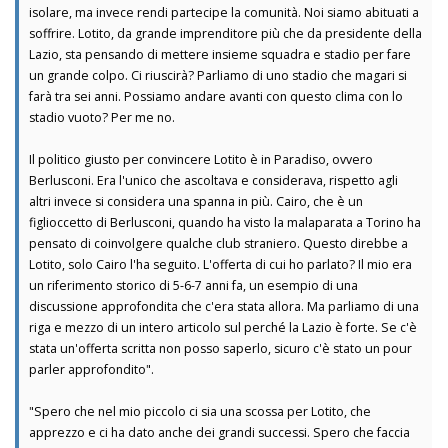
isolare, ma invece rendi partecipe la comunità. Noi siamo abituati a
soffrire. Lotito, da grande imprenditore più che da presidente della
Lazio, sta pensando di mettere insieme squadra e stadio per fare
un grande colpo. Ci riuscirà? Parliamo di uno stadio che magari si
farà tra sei anni. Possiamo andare avanti con questo clima con lo
stadio vuoto? Per me no.
Il politico giusto per convincere Lotito è in Paradiso, ovvero
Berlusconi. Era l'unico che ascoltava e considerava, rispetto agli
altri invece si considera una spanna in più. Cairo, che è un
figlioccetto di Berlusconi, quando ha visto la malaparata a Torino ha
pensato di coinvolgere qualche club straniero. Questo direbbe a
Lotito, solo Cairo l'ha seguito. L'offerta di cui ho parlato? Il mio era
un riferimento storico di 5-6-7 anni fa, un esempio di una
discussione approfondita che c'era stata allora. Ma parliamo di una
riga e mezzo di un intero articolo sul perché la Lazio è forte. Se c'è
stata un'offerta scritta non posso saperlo, sicuro c'è stato un pour
parler approfondito".
"Spero che nel mio piccolo ci sia una scossa per Lotito, che
apprezzo e ci ha dato anche dei grandi successi. Spero che faccia