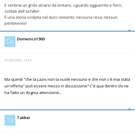
E sentirai un grido alzarsi da lontano, sguardo agguerrito e fiero,
soldati dell'asfalto!
È una storia scolpita nel duro cemento: nessuna resa, nessun
pentimento!
Domenico1900
Do
01/06/2026, 14:39
Ma quindi "che la Lazio non la vuole nessuno e che non c'è mai stata
un'offerta" può essere messo in discussione? C'è qua dentro chi ne
ha fatto un dogma attenzione...
Takkar
Ta