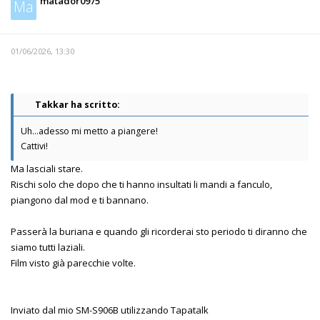
matador0975
Ma
01/06/2026, 13:30
Takkar ha scritto:
Uh...adesso mi metto a piangere!
Cattivi!
Ma lasciali stare.
Rischi solo che dopo che ti hanno insultati li mandi a fanculo,
piangono dal mod e ti bannano.
Passerà la buriana e quando gli ricorderai sto periodo ti diranno che
siamo tutti laziali.
Film visto già parecchie volte.
Inviato dal mio SM-S906B utilizzando Tapatalk