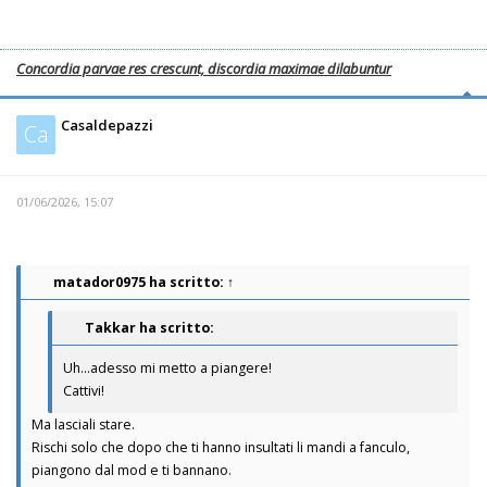
Concordia parvae res crescunt, discordia maximae dilabuntur
Casaldepazzi
Ca
01/06/2026, 15:07
matador0975
ha scritto:
↑
Takkar ha scritto:
Uh...adesso mi metto a piangere!
Cattivi!
Ma lasciali stare.
Rischi solo che dopo che ti hanno insultati li mandi a fanculo,
piangono dal mod e ti bannano.