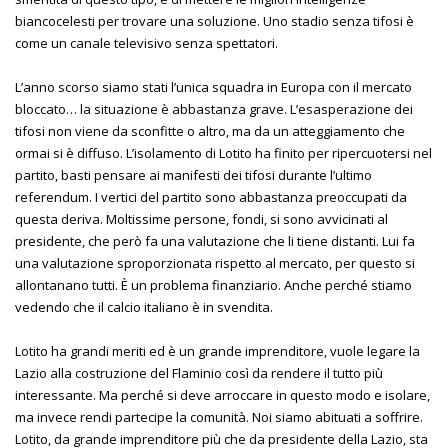
biancocelesti per trovare una soluzione. Uno stadio senza tifosi è
come un canale televisivo senza spettatori.
L’anno scorso siamo stati l’unica squadra in Europa con il mercato
bloccato… la situazione è abbastanza grave. L’esasperazione dei
tifosi non viene da sconfitte o altro, ma da un atteggiamento che
ormai si è diffuso. L’isolamento di Lotito ha finito per ripercuotersi nel
partito, basti pensare ai manifesti dei tifosi durante l’ultimo
referendum. I vertici del partito sono abbastanza preoccupati da
questa deriva. Moltissime persone, fondi, si sono avvicinati al
presidente, che però fa una valutazione che li tiene distanti. Lui fa
una valutazione sproporzionata rispetto al mercato, per questo si
allontanano tutti. È un problema finanziario. Anche perché stiamo
vedendo che il calcio italiano è in svendita.
Lotito ha grandi meriti ed è un grande imprenditore, vuole legare la
Lazio alla costruzione del Flaminio così da rendere il tutto più
interessante. Ma perché si deve arroccare in questo modo e isolare,
ma invece rendi partecipe la comunità. Noi siamo abituati a soffrire.
Lotito, da grande imprenditore più che da presidente della Lazio, sta