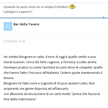
Quando la Lazio vince mi si rompe il modem (
)
Lotrippo o Loporco?
Bar della Tevere
Ba
01/06/2026, 15:49
Ho sentito Bisignani in radio. Il tono di oggi è quello simile a una
moral suasion. Cerca de farlo ragiona’, e fornisce a Lotito anche
l’esempio pratico su come riportare la Lazio dove le compete: quello
che hanno fatto i Percassi all’Atalanta. Cedere quote mantenendo il
timone
Bisignani ha fatto nomi e cognomi di chi può aiutare Lotito. Non
acquirenti, ma gente disposta ad affiancarlo.
con allusione da biscazziere di un certo livello "prima che faccia la
fine della Salernitana"