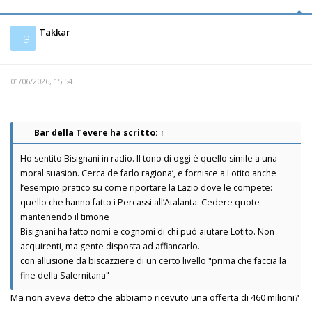
Takkar
Ta
01/06/2026, 15:54
Bar della Tevere
ha scritto:
↑
Ho sentito Bisignani in radio. Il tono di oggi è quello simile a una
moral suasion. Cerca de farlo ragiona’, e fornisce a Lotito anche
l’esempio pratico su come riportare la Lazio dove le compete:
quello che hanno fatto i Percassi all’Atalanta. Cedere quote
mantenendo il timone
Bisignani ha fatto nomi e cognomi di chi può aiutare Lotito. Non
acquirenti, ma gente disposta ad affiancarlo.
con allusione da biscazziere di un certo livello "prima che faccia la
fine della Salernitana"
Ma non aveva detto che abbiamo ricevuto una offerta di 460 milioni?