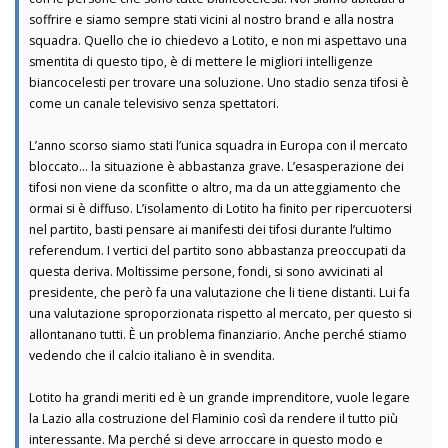
soffrire e siamo sempre stati vicini al nostro brand e alla nostra
squadra. Quello che io chiedevo a Lotito, e non mi aspettavo una
smentita di questo tipo, è di mettere le migliori intelligenze
biancocelesti per trovare una soluzione. Uno stadio senza tifosi è
come un canale televisivo senza spettatori.
L’anno scorso siamo stati l’unica squadra in Europa con il mercato
bloccato… la situazione è abbastanza grave. L’esasperazione dei
tifosi non viene da sconfitte o altro, ma da un atteggiamento che
ormai si è diffuso. L’isolamento di Lotito ha finito per ripercuotersi
nel partito, basti pensare ai manifesti dei tifosi durante l’ultimo
referendum. I vertici del partito sono abbastanza preoccupati da
questa deriva. Moltissime persone, fondi, si sono avvicinati al
presidente, che però fa una valutazione che li tiene distanti. Lui fa
una valutazione sproporzionata rispetto al mercato, per questo si
allontanano tutti. È un problema finanziario. Anche perché stiamo
vedendo che il calcio italiano è in svendita.
Lotito ha grandi meriti ed è un grande imprenditore, vuole legare
la Lazio alla costruzione del Flaminio così da rendere il tutto più
interessante. Ma perché si deve arroccare in questo modo e