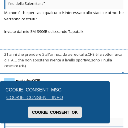
fine della Salernitana"
Ma non è che per caso qualcuno è interessato allo stadio e ai mc che
verranno costruiti?
Inviato dal mio SM-S906B utilizzando Tapatalk
21 anni che prendere 5 all'anno... da aereoitalia,CHE è la sottomarca
di ITA ... che non spostano niente a livello sportivo,sono il nulla
cosmico (cit.)
matador0975
Ma
COOKIE_CONSENT_MSG
COOKIE_CONSENT_INFO
01/06/2026, 15:57
COOKIE_CONSENT_OK
Takkar ha scritto: