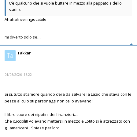
C’è qualcuno che si vuole buttare in mezzo alla pappatoia dello
stadio.
Ahahah sei ingiocabile
mi diverto solo se…
Takkar
Ta
01/06/2026, 15:22
Si si, tutto st’amore quando c’era da salvare la Lazio che stava con le
pezze al culo sti personaggi non ce lo avevano?
Il libro cuore dei nipotini dei finanzieri….
Che cuccioli!! Volevano mettersi in mezzo e Lotito si è attrezzato con
gli americani…Spiaze per loro.