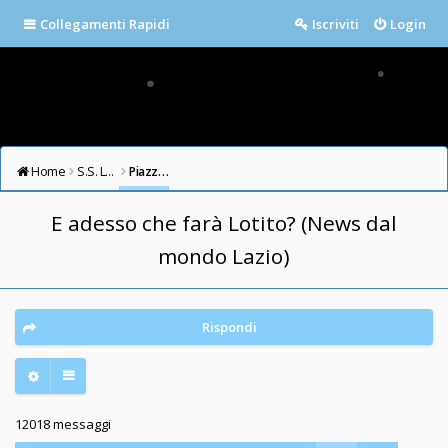
Collegamenti Rapidi
Iscriviti
Login
Home
S.S. LAZIO FORUM
Piazza della Libertà
E adesso che farà Lotito? (News dal
mondo Lazio)
Rispondi
12018 messaggi