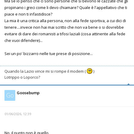
Ma se io penso che ci sono persone che si bevono le cazzate che gli
propinano i greci come li devo chiamare? Quale è l'appellativo che ti
piace e non ti infastidisce?
La mia è una critica alla persona, non alla fede sportiva, a cui dici di
tenere....invece non hai mai scritto che non va bene o si dovrebbe
evitare di dare dei romanisti a tifosi laziali (cosa attinente alla fede
che vuoi difendere)...
Sei un po' bizzarro nelle tue prese di posizione...
Quando la Lazio vince mi si rompe il modem (
)
Lotrippo o Loporco?
Goosebump
Go
01/06/2026, 12:39
No, il punto non è quello.