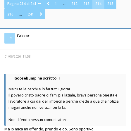
Pagina
214
di
241
1
…
212
213
214
215
216
…
241
Takkar
Ta
01/06/2026, 11:58
Goosebump
ha scritto:
↑
Ma tu te le cerchi e lo fai tutti i giorni.
Il povero cristo padre di famiglia laziale, brava persona onesta e
lavoratore a cui dai dell'imbecille perché crede a qualche notizia
magari anche non vera... non lo fa.
Non difendo nessun comunicatore.
Ma io mica mi offendo, prendo e do. Sono sportivo.