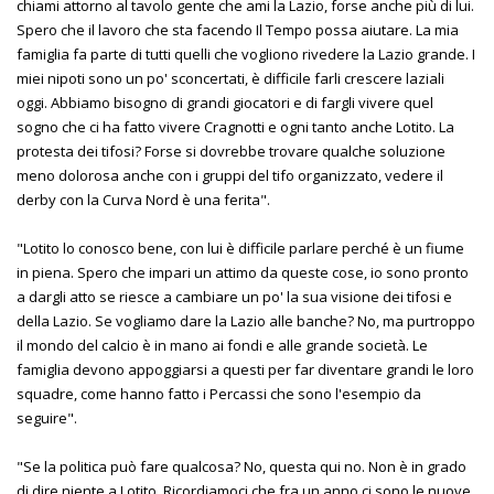
chiami attorno al tavolo gente che ami la Lazio, forse anche più di lui.
Spero che il lavoro che sta facendo Il Tempo possa aiutare. La mia
famiglia fa parte di tutti quelli che vogliono rivedere la Lazio grande. I
miei nipoti sono un po' sconcertati, è difficile farli crescere laziali
oggi. Abbiamo bisogno di grandi giocatori e di fargli vivere quel
sogno che ci ha fatto vivere Cragnotti e ogni tanto anche Lotito. La
protesta dei tifosi? Forse si dovrebbe trovare qualche soluzione
meno dolorosa anche con i gruppi del tifo organizzato, vedere il
derby con la Curva Nord è una ferita".
"Lotito lo conosco bene, con lui è difficile parlare perché è un fiume
in piena. Spero che impari un attimo da queste cose, io sono pronto
a dargli atto se riesce a cambiare un po' la sua visione dei tifosi e
della Lazio. Se vogliamo dare la Lazio alle banche? No, ma purtroppo
il mondo del calcio è in mano ai fondi e alle grande società. Le
famiglia devono appoggiarsi a questi per far diventare grandi le loro
squadre, come hanno fatto i Percassi che sono l'esempio da
seguire".
"Se la politica può fare qualcosa? No, questa qui no. Non è in grado
di dire niente a Lotito. Ricordiamoci che fra un anno ci sono le nuove