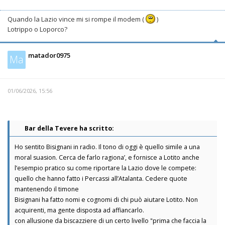
Quando la Lazio vince mi si rompe il modem (
)
Lotrippo o Loporco?
matador0975
Ma
01/06/2026, 15:56
Bar della Tevere ha scritto:
Ho sentito Bisignani in radio. Il tono di oggi è quello simile a una
moral suasion. Cerca de farlo ragiona’, e fornisce a Lotito anche
l’esempio pratico su come riportare la Lazio dove le compete:
quello che hanno fatto i Percassi all’Atalanta. Cedere quote
mantenendo il timone
Bisignani ha fatto nomi e cognomi di chi può aiutare Lotito. Non
acquirenti, ma gente disposta ad affiancarlo.
con allusione da biscazziere di un certo livello "prima che faccia la