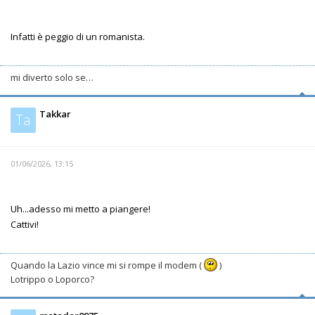
Infatti è peggio di un romanista.
mi diverto solo se…
Takkar
Ta
01/06/2026, 13:15
Uh...adesso mi metto a piangere!
Cattivi!
Quando la Lazio vince mi si rompe il modem (
)
Lotrippo o Loporco?