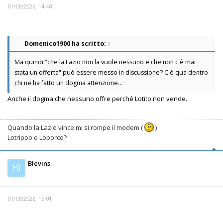
01/06/2026, 14:48
Domenico1900
ha scritto:
↑
Ma quindi "che la Lazio non la vuole nessuno e che non c'è mai
stata un'offerta" può essere messo in discussione? C'è qua dentro
chi ne ha fatto un dogma attenzione...
Anche il dogma che nessuno offre perché Lotito non vende.
Quando la Lazio vince mi si rompe il modem (
)
Lotrippo o Loporco?
Blevins
Bl
01/06/2026, 15:01