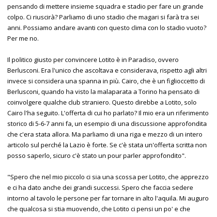
pensando di mettere insieme squadra e stadio per fare un grande
colpo. Ci riuscirà? Parliamo di uno stadio che magari si farà tra sei
anni. Possiamo andare avanti con questo clima con lo stadio vuoto?
Per me no.
Il politico giusto per convincere Lotito è in Paradiso, ovvero
Berlusconi. Era l'unico che ascoltava e considerava, rispetto agli altri
invece si considera una spanna in più. Cairo, che è un figlioccetto di
Berlusconi, quando ha visto la malaparata a Torino ha pensato di
coinvolgere qualche club straniero. Questo direbbe a Lotito, solo
Cairo l'ha seguito. L'offerta di cui ho parlato? Il mio era un riferimento
storico di 5-6-7 anni fa, un esempio di una discussione approfondita
che c'era stata allora. Ma parliamo di una riga e mezzo di un intero
articolo sul perché la Lazio è forte. Se c'è stata un'offerta scritta non
posso saperlo, sicuro c'è stato un pour parler approfondito".
"Spero che nel mio piccolo ci sia una scossa per Lotito, che apprezzo
e ci ha dato anche dei grandi successi. Spero che faccia sedere
intorno al tavolo le persone per far tornare in alto l'aquila. Mi auguro
che qualcosa si stia muovendo, che Lotito ci pensi un po' e che