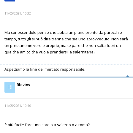
11/05/2021, 10:32
Ma conoscendolo penso che abbia un piano pronto da parecchio
tempo, tutto gli si può dire tranne che sia uno sprovveduto. Non sarà
un prestanome vero e proprio, ma te pare che non salta fuori un
qualche amico che vuole prendersi la salernitana?
Aspettiamo la fine del mercato responsabile.
Blevins
Bl
11/05/2021, 10:40
è più facile fare uno stadio a salerno o a roma?