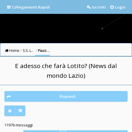
Collegamenti Rapidi
Iscriviti
Login
Home
S.S. LAZIO FORUM
Piazza della Libertà
E adesso che farà Lotito? (News dal
mondo Lazio)
Rispondi
11976 messaggi