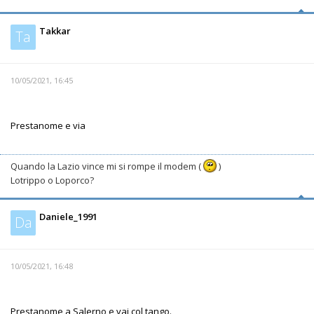
Takkar
Ta
10/05/2021, 16:45
Prestanome e via
Quando la Lazio vince mi si rompe il modem (
)
Lotrippo o Loporco?
Daniele_1991
Da
10/05/2021, 16:48
Prestanome a Salerno e vai col tango.