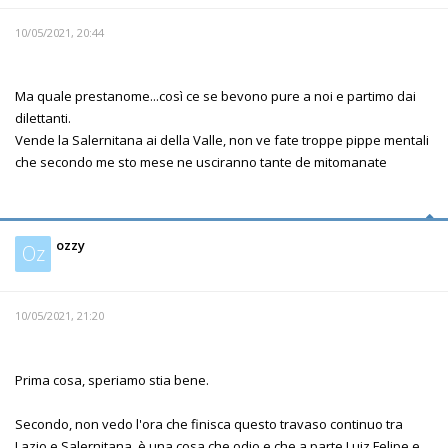
10/05/2021, 20:44
Ma quale prestanome...così ce se bevono pure a noi e partimo dai
dilettanti.
Vende la Salernitana ai della Valle, non ve fate troppe pippe mentali
che secondo me sto mese ne usciranno tante de mitomanate
ozzy
Oz
10/05/2021, 21:20
Prima cosa, speriamo stia bene.
Secondo, non vedo l'ora che finisca questo travaso continuo tra
Lazio e Salernitana, è una cosa che odio e che a parte Luiz Felipe e