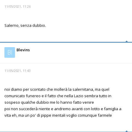
11/05/2021, 11:26
Salerno, senza dubbio.
Blevins
Bl
11/05/2021, 11:43
noi diamo per scontato che mollerà la salernitana, ma quel
comunicato funereo e il fatto che nella Lazio sembra tutto in
sospeso qualche dubbio me lo hanno fatto venire
poi non succederà niente e andremo avanti con lotito e famiglia a
vita eh, ma un po' di pippe mentali voglio comunque farmele