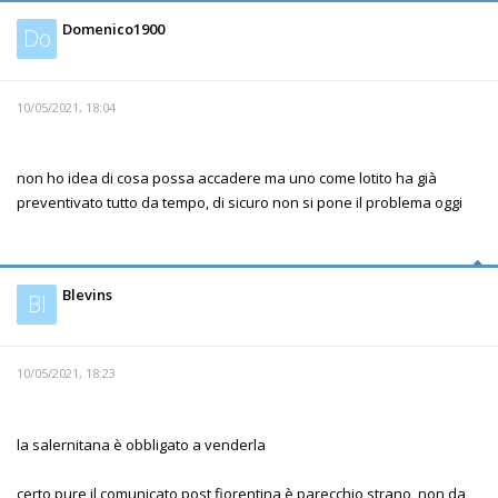
Domenico1900
Do
10/05/2021, 18:04
non ho idea di cosa possa accadere ma uno come lotito ha già
preventivato tutto da tempo, di sicuro non si pone il problema oggi
Blevins
Bl
10/05/2021, 18:23
la salernitana è obbligato a venderla
certo pure il comunicato post fiorentina è parecchio strano, non da