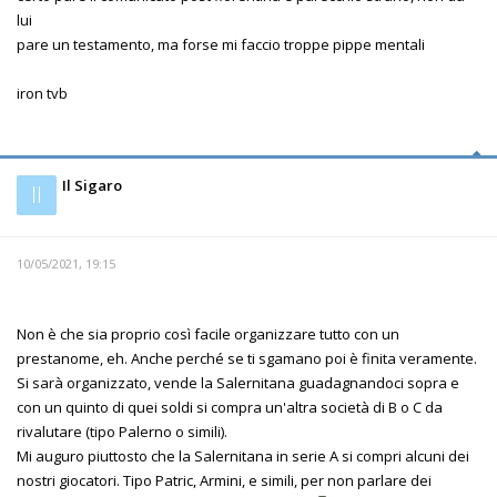
lui
pare un testamento, ma forse mi faccio troppe pippe mentali
iron tvb
Il Sigaro
Il
10/05/2021, 19:15
Non è che sia proprio così facile organizzare tutto con un
prestanome, eh. Anche perché se ti sgamano poi è finita veramente.
Si sarà organizzato, vende la Salernitana guadagnandoci sopra e
con un quinto di quei soldi si compra un'altra società di B o C da
rivalutare (tipo Palerno o simili).
Mi auguro piuttosto che la Salernitana in serie A si compri alcuni dei
nostri giocatori. Tipo Patric, Armini, e simili, per non parlare dei