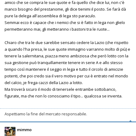
amico che se compra le sue quote e fa quello che dice lui, non c'è
manco bisogno del prestanome, gli dice tienimi il posto. Se farà dà
pure la delega all'assemblea di lega sto paraculo.
Semmai ecco è capace che i nemici che si è fatto in lega non glielo
permetteranno mai, gli metteranno i bastoni tra le ruote...
Chiaro che tra le due sarebbe sensato cedere la Lazio (che rispetto
a quando l'ha presa, le sue quote immagino varranno molto di più) e
tenere la salernitana, piazza meno ambiziosa che però lotito con la
sua gestione può tranquillamente tenere in serie A e allo stesso
tempo così mantenere il seggio in lega e tutto il circolo di amicizie
potenti, che poi credo sia il vero motivo per cui è entrato nel mondo
del calcio, je frega cazzi della Lazio a lotito.
Ma troverà sicuro il modo di tenersele entrambe sottobanco,
figurate, ma che non lo conosciamo il tipo... qualcosa se inventa.
Aspettiamo la fine del mercato responsabile.
mimmo