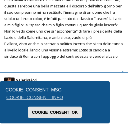
questa sarebbe una bella mazzata e il discorso dell'altro giorno per
il suo compleanno mi ha restituito l'immagine di un uomo che ha
subìto un brutto colpo, è infatti passato dal classico "lascerò la Lazio
a mio figlio" a "spero che mio figlio continui quando gliela lascerò".
Non lo vedo come uno che si "accontenta" di fare il presidente della
Lazio o della Salernitana, è ambizioso, vuole di più.
E allora, visto anche lo scenario politico incerto che si sta delineando
a livello locale, lancio una visione estrema: Lotito si candida a
sindaco di Roma con l'appoggio del centrodestra e vende la Lazio.
ValerioFiori
COOKIE_CONSENT_MSG
COOKIE_CONSENT_INFO
11/05/2021, 12:17
COOKIE_CONSENT_OK
Venderci, e d'accordo. Ma a chi?