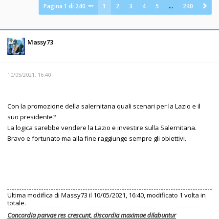
Pagina
1
di
240
1
2
3
4
5
…
240
Massy73
10/05/2021, 16:40
Con la promozione della salernitana quali scenari per la Lazio e il
suo presidente?
La logica sarebbe vendere la Lazio e investire sulla Salernitana.
Bravo e fortunato ma alla fine raggiunge sempre gli obiettivi.
Ultima modifica di
Massy73
il 10/05/2021, 16:40, modificato 1 volta in
totale.
Concordia parvae res crescunt, discordia maximae dilabuntur