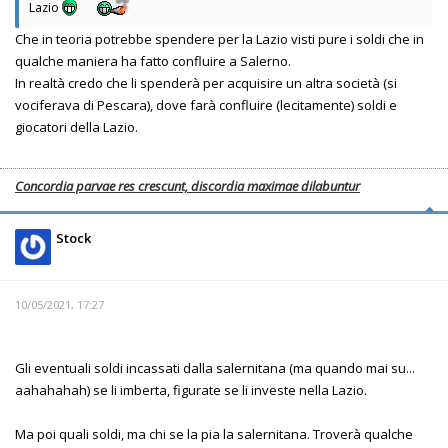
Lazio
Che in teoria potrebbe spendere per la Lazio visti pure i soldi che in
qualche maniera ha fatto confluire a Salerno.
In realtà credo che li spenderà per acquisire un altra società (si
vociferava di Pescara), dove farà confluire (lecitamente) soldi e
giocatori della Lazio.
Concordia parvae res crescunt, discordia maximae dilabuntur
Stock
10/05/2021, 17:27
Gli eventuali soldi incassati dalla salernitana (ma quando mai su...
aahahahah) se li imberta, figurate se li investe nella Lazio.
Ma poi quali soldi, ma chi se la pia la salernitana. Troverà qualche