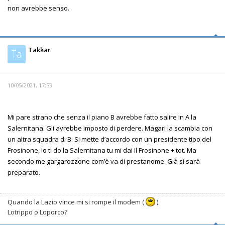
non avrebbe senso.
Takkar
Ta
10/05/2021, 17:53
Mi pare strano che senza il piano B avrebbe fatto salire in A la
Salernitana. Gli avrebbe imposto di perdere. Magari la scambia con
un altra squadra di B. Si mette d’accordo con un presidente tipo del
Frosinone, io ti do la Salernitana tu mi dai il Frosinone + tot. Ma
secondo me gargarozzone com’è va di prestanome. Già si sarà
preparato.
Quando la Lazio vince mi si rompe il modem (
)
Lotrippo o Loporco?