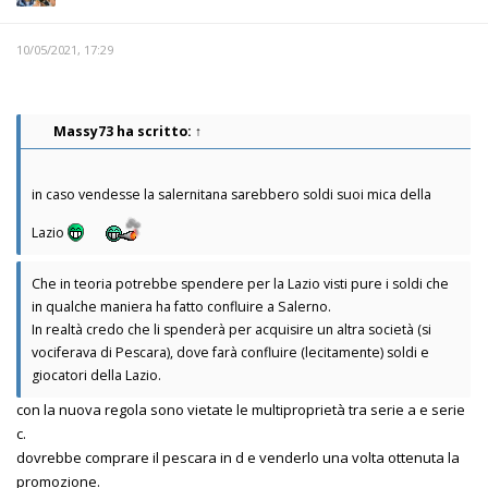
10/05/2021, 17:29
Massy73
ha scritto:
↑
in caso vendesse la salernitana sarebbero soldi suoi mica della
Lazio
Che in teoria potrebbe spendere per la Lazio visti pure i soldi che
in qualche maniera ha fatto confluire a Salerno.
In realtà credo che li spenderà per acquisire un altra società (si
vociferava di Pescara), dove farà confluire (lecitamente) soldi e
giocatori della Lazio.
con la nuova regola sono vietate le multiproprietà tra serie a e serie
c.
dovrebbe comprare il pescara in d e venderlo una volta ottenuta la
promozione.