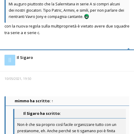
Mi auguro piuttosto che la Salernitana in serie A si compri alcuni
dei nostri giocatori. Tipo Patric, Armini, e simili, per non parlare dei
rientranti Vavro Jony e compagnia cantante.
con la nuova regola sulla multiproprietà è vietato avere due squadre
tra serie a e serie c.
Il Sigaro
Il
10/05/2021, 19:50
mimmo
ha scritto:
↑
Il Sigaro ha scritto:
Non è che sia proprio così facile organizzare tutto con un
prestanome, eh. Anche perché se ti sgamano poi è finita