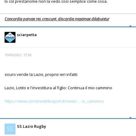
Io col prestanome non la vedo così semplice come cosa.
Concordia parvae res crescunt, discordia maximae dilabuntur
sciarpetta
10/05/2021, 17:02
sicuro vende la Lazio, proprio ieri infatti:
Lazio, Lotito e l'investitura al figlio: Continua il mio cammino
https://www.corrieredellosport.it/news/ ... io_cammino
SS Lazio Rugby
SS