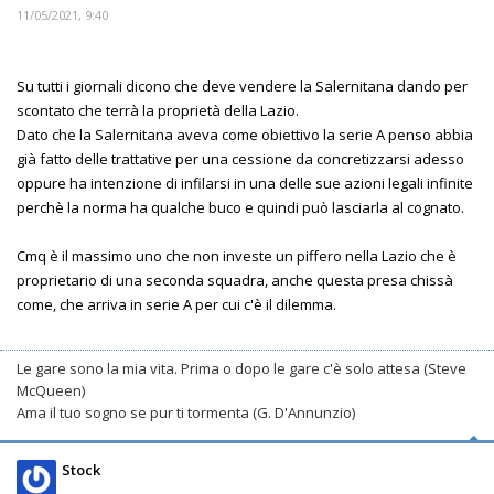
11/05/2021, 9:40
Su tutti i giornali dicono che deve vendere la Salernitana dando per
scontato che terrà la proprietà della Lazio.
Dato che la Salernitana aveva come obiettivo la serie A penso abbia
già fatto delle trattative per una cessione da concretizzarsi adesso
oppure ha intenzione di infilarsi in una delle sue azioni legali infinite
perchè la norma ha qualche buco e quindi può lasciarla al cognato.
Cmq è il massimo uno che non investe un piffero nella Lazio che è
proprietario di una seconda squadra, anche questa presa chissà
come, che arriva in serie A per cui c'è il dilemma.
Le gare sono la mia vita. Prima o dopo le gare c'è solo attesa (Steve
McQueen)
Ama il tuo sogno se pur ti tormenta (G. D'Annunzio)
Stock