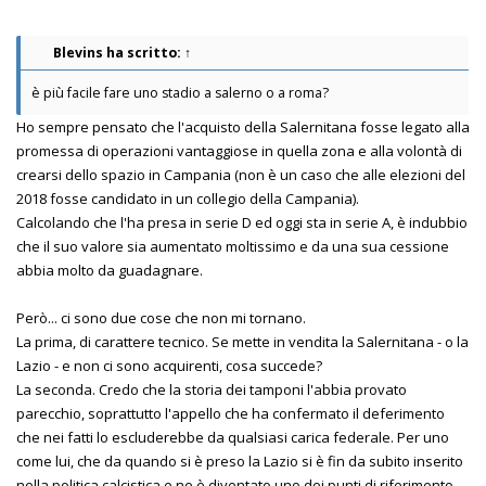
Blevins
ha scritto:
↑
è più facile fare uno stadio a salerno o a roma?
Ho sempre pensato che l'acquisto della Salernitana fosse legato alla
promessa di operazioni vantaggiose in quella zona e alla volontà di
crearsi dello spazio in Campania (non è un caso che alle elezioni del
2018 fosse candidato in un collegio della Campania).
Calcolando che l'ha presa in serie D ed oggi sta in serie A, è indubbio
che il suo valore sia aumentato moltissimo e da una sua cessione
abbia molto da guadagnare.
Però... ci sono due cose che non mi tornano.
La prima, di carattere tecnico. Se mette in vendita la Salernitana - o la
Lazio - e non ci sono acquirenti, cosa succede?
La seconda. Credo che la storia dei tamponi l'abbia provato
parecchio, soprattutto l'appello che ha confermato il deferimento
che nei fatti lo escluderebbe da qualsiasi carica federale. Per uno
come lui, che da quando si è preso la Lazio si è fin da subito inserito
nella politica calcistica e ne è diventato uno dei punti di riferimento,