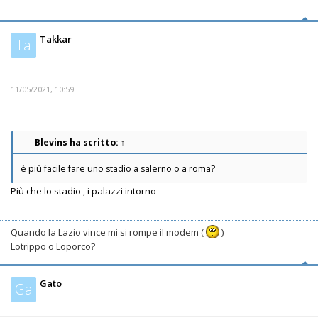
Takkar
Ta
11/05/2021, 10:59
Blevins
ha scritto:
↑
è più facile fare uno stadio a salerno o a roma?
Più che lo stadio , i palazzi intorno
Quando la Lazio vince mi si rompe il modem (
)
Lotrippo o Loporco?
Gato
Ga