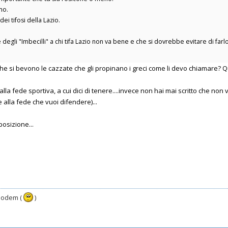
mo.
ei tifosi della Lazio.
degli "Imbecilli" a chi tifa Lazio non va bene e che si dovrebbe evitare di far
 si bevono le cazzate che gli propinano i greci come li devo chiamare? Qual
alla fede sportiva, a cui dici di tenere....invece non hai mai scritto che no
te alla fede che vuoi difendere)...
posizione...
 modem (
)