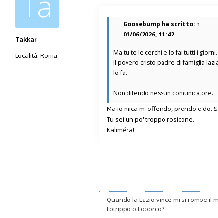
Ta
Goosebump
ha scritto:
↑
01/06/2026, 11:42
Takkar
Ma tu te le cerchi e lo fai tutti i giorni.
Località:
Roma
Il povero cristo padre di famiglia la
Messaggi: 10602
lo fa.
Iscritto il:
17/05/2019, 22:39
Non difendo nessun comunicatore.
Ma io mica mi offendo, prendo e do. S
Tu sei un po' troppo rosicone.
Kaliméra!
Quando la Lazio vince mi si rompe il
Lotrippo o Loporco?