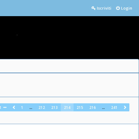
Iscriviti
Login
1
1
…
212
213
214
215
216
…
241