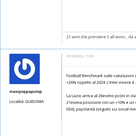
21 anni che prendere 5 all'anno... da a
01/06/2026, 13:38
Football Benchmark sulle valutazioni d'
+26% rispetto al 2024. L'Inter invece è
maxipoppapump
La Lazio arriva al 26esimo posto in cla
Località:
GUIDONIA
21esima posizione con un +10% e un val
Ebit), popolarità (seguito sui social me
Messaggi: 636
Iscritto il:
14/05/2019, 13:30