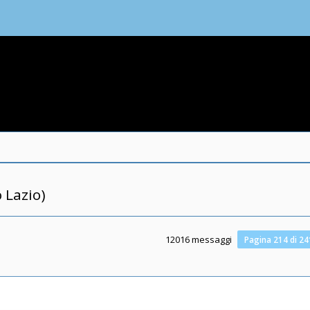
 Lazio)
12016 messaggi
Pagina
214
di
24