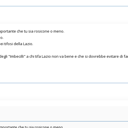
mportante che tu sia rosicone o meno.
o.
i tifosi della Lazio.
egli "Imbecilli" a chi tifa Lazio non va bene e che si dovrebbe evitare di f
importante che tu sia rosicone o meno.