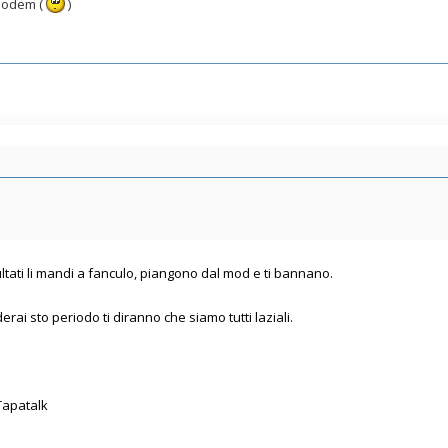
 modem (
)
ltati li mandi a fanculo, piangono dal mod e ti bannano.
rai sto periodo ti diranno che siamo tutti laziali.
Tapatalk