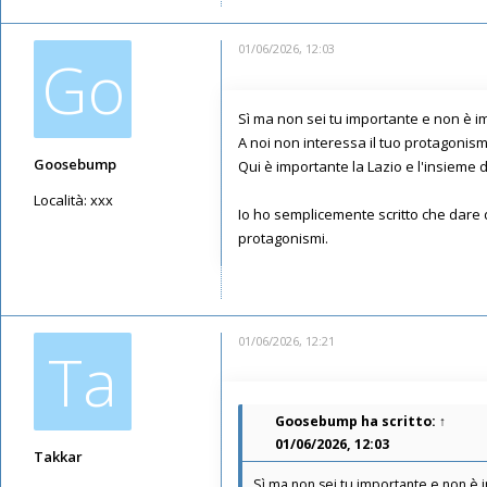
01/06/2026, 12:03
Go
Sì ma non sei tu importante e non è i
A noi non interessa il tuo protagonism
Goosebump
Qui è importante la Lazio e l'insieme de
Località:
xxx
Io ho semplicemente scritto che dare d
Messaggi: 4450
protagonismi.
Iscritto il:
23/08/2020, 19:42
01/06/2026, 12:21
Ta
Goosebump
ha scritto:
↑
01/06/2026, 12:03
Takkar
Sì ma non sei tu importante e non è 