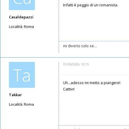
Infatti è peggio di un romanista.
Casaldepazzi
Località:
Roma
Messaggi: 3596
Iscritto il:
21/05/2019, 13:00
mi diverto solo se…
01/06/2026, 13:15
Ta
Uh...adesso mi metto a piangere!
Cattivi!
Takkar
Località:
Roma
Messaggi: 10602
Iscritto il:
17/05/2019, 22:39