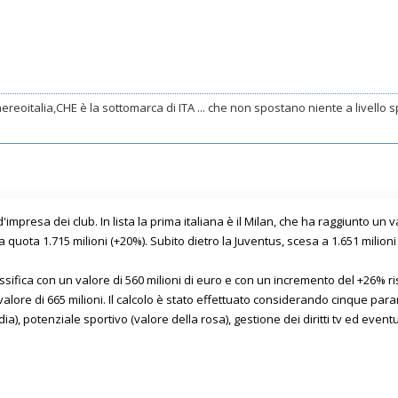
ereoitalia,CHE è la sottomarca di ITA ... che non spostano niente a livello spo
impresa dei club. In lista la prima italiana è il Milan, che ha raggiunto un v
 a quota 1.715 milioni (+20%). Subito dietro la Juventus, scesa a 1.651 milion
ssifica con un valore di 560 milioni di euro e con un incremento del +26% ri
ore di 665 milioni. Il calcolo è stato effettuato considerando cinque parame
dia), potenziale sportivo (valore della rosa), gestione dei diritti tv ed eventu