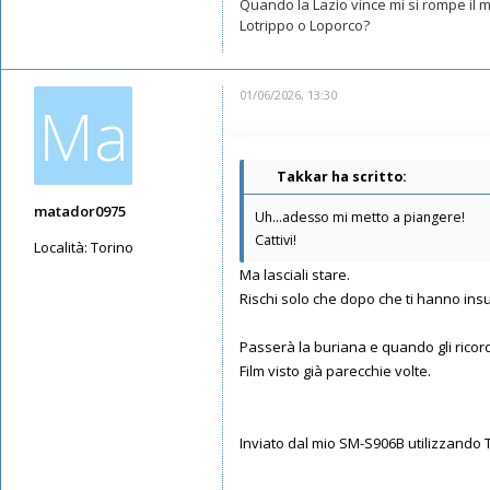
Quando la Lazio vince mi si rompe il
Lotrippo o Loporco?
01/06/2026, 13:30
Ma
Takkar ha scritto:
matador0975
Uh...adesso mi metto a piangere!
Cattivi!
Località:
Torino
Ma lasciali stare.
Messaggi: 7465
Rischi solo che dopo che ti hanno insu
Iscritto il:
19/07/2019, 13:43
Passerà la buriana e quando gli ricorde
Film visto già parecchie volte.
Inviato dal mio SM-S906B utilizzando 