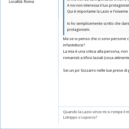
Località:
Roma
A noi non interessa il tuo protagonis
Messaggi: 10602
Qui è importante la Lazio e l'insieme d
Iscritto il:
17/05/2019, 22:39
Io ho semplicemente scritto che dare 
protagonismi.
Ma se io penso che ci sono persone che
infastidisce?
La mia è una critica alla persona, non 
romanisti a tifosi laziali (cosa attinen
Sei un po' bizzarro nelle tue prese di 
Quando la Lazio vince mi si rompe il
Lotrippo o Loporco?