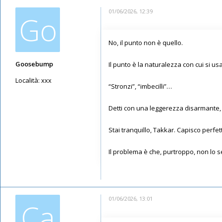
01/06/2026, 12:39
Go
No, il punto non è quello.
Goosebump
Il punto è la naturalezza con cui si usan
Località:
xxx
“Stronzi”, “imbecilli”…
Messaggi: 4450
Iscritto il:
23/08/2020, 19:42
Detti con una leggerezza disarmante,
Stai tranquillo, Takkar. Capisco per
Il problema è che, purtroppo, non lo se
01/06/2026, 13:01
Ca