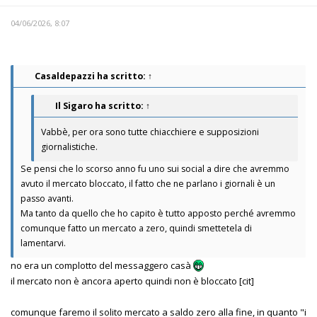
04/06/2026, 8:07
Casaldepazzi
ha scritto:
↑
Il Sigaro
ha scritto:
↑
Vabbè, per ora sono tutte chiacchiere e supposizioni
giornalistiche.
Se pensi che lo scorso anno fu uno sui social a dire che avremmo
avuto il mercato bloccato, il fatto che ne parlano i giornali è un
passo avanti.
Ma tanto da quello che ho capito è tutto apposto perché avremmo
comunque fatto un mercato a zero, quindi smettetela di
lamentarvi.
no era un complotto del messaggero casà
il mercato non è ancora aperto quindi non è bloccato [cit]
comunque faremo il solito mercato a saldo zero alla fine, in quanto "i