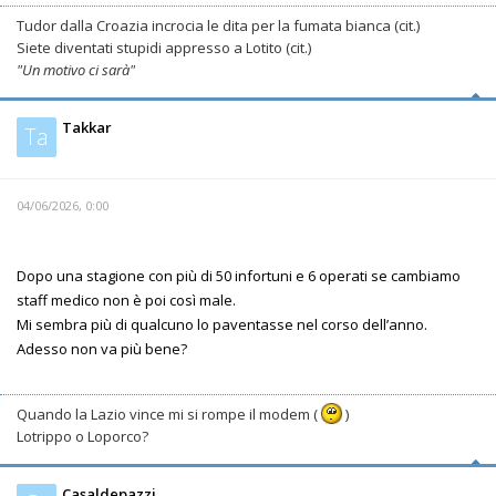
Tudor dalla Croazia incrocia le dita per la fumata bianca (cit.)
Siete diventati stupidi appresso a Lotito (cit.)
"Un motivo ci sarà"
Takkar
Ta
04/06/2026, 0:00
Dopo una stagione con più di 50 infortuni e 6 operati se cambiamo
staff medico non è poi così male.
Mi sembra più di qualcuno lo paventasse nel corso dell’anno.
Adesso non va più bene?
Quando la Lazio vince mi si rompe il modem (
)
Lotrippo o Loporco?
Casaldepazzi