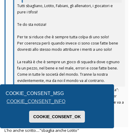
Tutti sbagliano, Lotito, Fabiani, gli allenatori, i giocatori e
pure i tifosi!
Te do sta notizia!
Per te si riduce che è sempre tutta colpa di uno solo!
Per coerenza però quando invece ci sono cose fatte bene
dovresti allo stesso modo attribuire i meriti a uno solo!
La realtà è che è sempre un gioco di squadra dove ognuno
fa un pezzo, nel bene e nel male, errori e cose fatte bene.
Come in tutte le società del mondo. Tranne la nostra
evidentemente, ma da noi il mondo va al contrario.
Non hai capito. Il punto non è che per me "è sempre colpa sua":
COOKIE_CONSENT_MSG
non lho detto e neanche lo penso. Il punto è che, per lui (e per
COOKIE_CONSENT_INFO
molti come te), NON È MAI colpa sua. Neanche quando la nave va a
picco. La capisci la differenza? O è troppo sottile?
COOKIE_CONSENT_OK
Inviato dal mio SM-A336B utilizzando Tapatalk
L'ho anche scritto...."sbaglia anche Lotito"