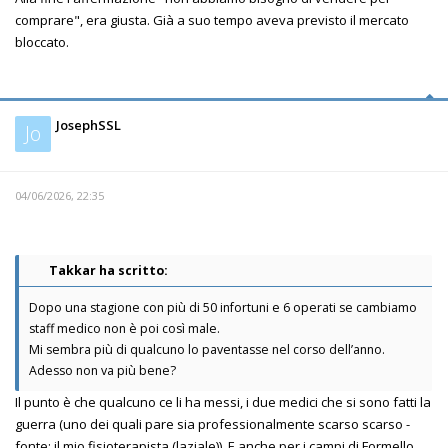
comprare", era giusta. Già a suo tempo aveva previsto il mercato
bloccato.
JosephSSL
Jo
04/06/2026, 22:35
Takkar ha scritto:
Dopo una stagione con più di 50 infortuni e 6 operati se cambiamo
staff medico non è poi così male.
Mi sembra più di qualcuno lo paventasse nel corso dell’anno.
Adesso non va più bene?
Il punto è che qualcuno ce li ha messi, i due medici che si sono fatti la
guerra (uno dei quali pare sia professionalmente scarso scarso -
fonte: il mio fisioterapista (laziale)). E anche per i campi di Formello,