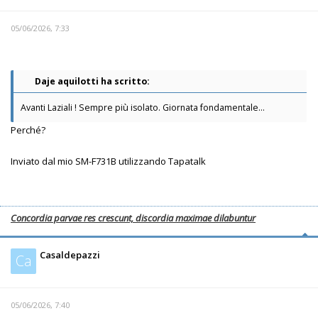
05/06/2026, 7:33
Daje aquilotti ha scritto:
Avanti Laziali ! Sempre più isolato. Giornata fondamentale...
Perché?
Inviato dal mio SM-F731B utilizzando Tapatalk
Concordia parvae res crescunt, discordia maximae dilabuntur
Casaldepazzi
Ca
05/06/2026, 7:40