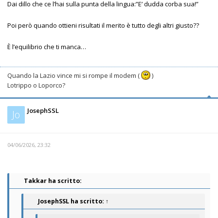
Dai dillo che ce l’hai sulla punta della lingua:”E’ dudda corba sua!”
Poi però quando ottieni risultati il merito è tutto degli altri giusto??
È l’equilibrio che ti manca…
Quando la Lazio vince mi si rompe il modem (
)
Lotrippo o Loporco?
JosephSSL
Jo
04/06/2026, 23:32
Takkar ha scritto:
JosephSSL
ha scritto:
↑