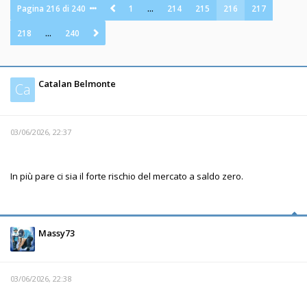
Pagina
216
di
240
1
…
214
215
216
217
218
…
240
Catalan Belmonte
Ca
03/06/2026, 22:37
In più pare ci sia il forte rischio del mercato a saldo zero.
Massy73
03/06/2026, 22:38