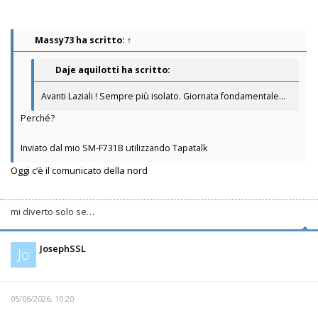
Massy73
ha scritto:
↑
Daje aquilotti ha scritto:
Avanti Laziali ! Sempre più isolato. Giornata fondamentale...
Perché?
Inviato dal mio SM-F731B utilizzando Tapatalk
Oggi c’è il comunicato della nord
mi diverto solo se…
JosephSSL
Jo
05/06/2026, 10:20