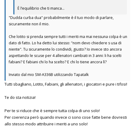
È l’equilibrio che ti manca…
"Dudda curba dua" probabilmente è il tuo modo di parlare,
sicuramente non il mio.
Che lotito si prenda sempre tutti i meriti ma mai nessuna colpa è un
dato di fatto. Lo ha detto lui stesso: "nom devo chiedere s usa di
niente". Tu sicuramente lo condividi, giusto? Io invece sto ancora
aspettando le scuse per 4 allenatori cambiati in 3 anni: li ha scelti
fabiani? E fabiani chi lo ha scelto? E chi lo tiene ancora lì?
Inviato dal mio SM-A336B utilizzando Tapatalk
Tutti sbagliano, Lotito, Fabiani, gli allenatori, i giocatori e pure i tifosi!
Te do sta notizia!
Per te si riduce che è sempre tutta colpa di uno solo!
Per coerenza però quando invece ci sono cose fatte bene dovresti
allo stesso modo attribuire i meriti a uno solo!