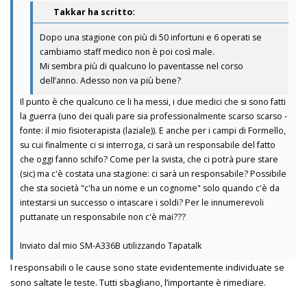
Takkar ha scritto:
Dopo una stagione con più di 50 infortuni e 6 operati se
cambiamo staff medico non è poi così male.
Mi sembra più di qualcuno lo paventasse nel corso
dell’anno. Adesso non va più bene?
Il punto è che qualcuno ce li ha messi, i due medici che si sono fatti
la guerra (uno dei quali pare sia professionalmente scarso scarso -
fonte: il mio fisioterapista (laziale)). E anche per i campi di Formello,
su cui finalmente ci si interroga, ci sarà un responsabile del fatto
che oggi fanno schifo? Come per la svista, che ci potrà pure stare
(sic) ma c'è costata una stagione: ci sarà un responsabile? Possibile
che sta società "c'ha un nome e un cognome" solo quando c'è da
intestarsi un successo o intascare i soldi? Per le innumerevoli
puttanate un responsabile non c'è mai???
Inviato dal mio SM-A336B utilizzando Tapatalk
I responsabili o le cause sono state evidentemente individuate se
sono saltate le teste. Tutti sbagliano, l’importante è rimediare.