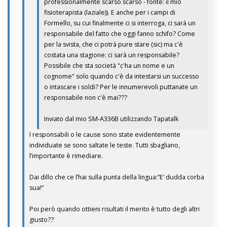
professionalmente scarso scarso - fonte: il mio
fisioterapista (laziale)). E anche per i campi di
Formello, su cui finalmente ci si interroga, ci sarà un
responsabile del fatto che oggi fanno schifo? Come
per la svista, che ci potrà pure stare (sic) ma c'è
costata una stagione: ci sarà un responsabile?
Possibile che sta società "c'ha un nome e un
cognome" solo quando c'è da intestarsi un successo
o intascare i soldi? Per le innumerevoli puttanate un
responsabile non c'è mai???
Inviato dal mio SM-A336B utilizzando Tapatalk
I responsabili o le cause sono state evidentemente
individuate se sono saltate le teste. Tutti sbagliano,
l’importante è rimediare.
Dai dillo che ce l’hai sulla punta della lingua:”E’ dudda corba
sua!”
Poi però quando ottieni risultati il merito è tutto degli altri
giusto??