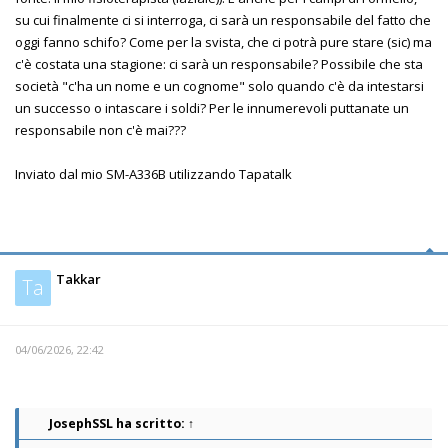
su cui finalmente ci si interroga, ci sarà un responsabile del fatto che
oggi fanno schifo? Come per la svista, che ci potrà pure stare (sic) ma
c'è costata una stagione: ci sarà un responsabile? Possibile che sta
società "c'ha un nome e un cognome" solo quando c'è da intestarsi
un successo o intascare i soldi? Per le innumerevoli puttanate un
responsabile non c'è mai???
Inviato dal mio SM-A336B utilizzando Tapatalk
Takkar
Ta
04/06/2026, 22:42
JosephSSL
ha scritto:
↑