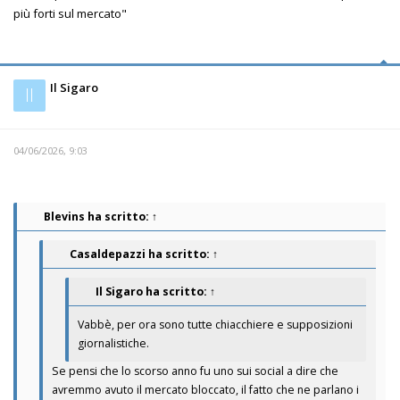
più forti sul mercato"
Il Sigaro
Il
04/06/2026, 9:03
Blevins
ha scritto:
↑
Casaldepazzi
ha scritto:
↑
Il Sigaro
ha scritto:
↑
Vabbè, per ora sono tutte chiacchiere e supposizioni
giornalistiche.
Se pensi che lo scorso anno fu uno sui social a dire che
avremmo avuto il mercato bloccato, il fatto che ne parlano i