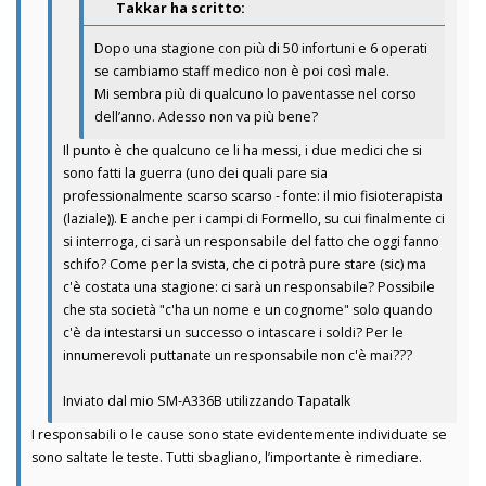
Takkar ha scritto:
Dopo una stagione con più di 50 infortuni e 6 operati
se cambiamo staff medico non è poi così male.
Mi sembra più di qualcuno lo paventasse nel corso
dell’anno. Adesso non va più bene?
Il punto è che qualcuno ce li ha messi, i due medici che si
sono fatti la guerra (uno dei quali pare sia
professionalmente scarso scarso - fonte: il mio fisioterapista
(laziale)). E anche per i campi di Formello, su cui finalmente ci
si interroga, ci sarà un responsabile del fatto che oggi fanno
schifo? Come per la svista, che ci potrà pure stare (sic) ma
c'è costata una stagione: ci sarà un responsabile? Possibile
che sta società "c'ha un nome e un cognome" solo quando
c'è da intestarsi un successo o intascare i soldi? Per le
innumerevoli puttanate un responsabile non c'è mai???
Inviato dal mio SM-A336B utilizzando Tapatalk
I responsabili o le cause sono state evidentemente individuate se
sono saltate le teste. Tutti sbagliano, l’importante è rimediare.