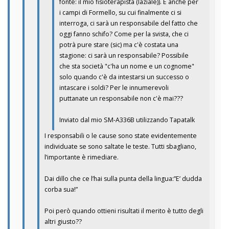
fonte: il mio fisioterapista (laziale)). E anche per
i campi di Formello, su cui finalmente ci si
interroga, ci sarà un responsabile del fatto che
oggi fanno schifo? Come per la svista, che ci
potrà pure stare (sic) ma c'è costata una
stagione: ci sarà un responsabile? Possibile
che sta società "c'ha un nome e un cognome"
solo quando c'è da intestarsi un successo o
intascare i soldi? Per le innumerevoli
puttanate un responsabile non c'è mai???
Inviato dal mio SM-A336B utilizzando Tapatalk
I responsabili o le cause sono state evidentemente
individuate se sono saltate le teste. Tutti sbagliano,
l’importante è rimediare.
Dai dillo che ce l’hai sulla punta della lingua:”E’ dudda
corba sua!”
Poi però quando ottieni risultati il merito è tutto degli
altri giusto??