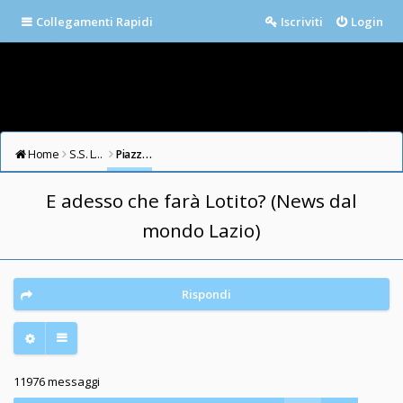
Collegamenti Rapidi
Iscriviti
Login
Home
S.S. LAZIO FORUM
Piazza della Libertà
E adesso che farà Lotito? (News dal
mondo Lazio)
Rispondi
11976 messaggi