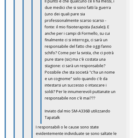
Il punto è che qualcuno ce li ha messi, i
due medici che si sono fatti la guerra
(uno dei quali pare sia
professionalmente scarso scarso -
fonte: il mio fisioterapista (laziale)). E
anche per i campi di Formello, su cui
finalmente ci si interroga, ci sarà un
responsabile del fatto che oggi fanno
schifo? Come per la svista, che ci potrà
pure stare (sic) ma c'è costata una
stagione: ci sarà un responsabile?
Possibile che sta società "c'ha un nome
e un cognome" solo quando c'è da
intestarsi un successo o intascare i
soldi? Per le innumerevoli puttanate un
responsabile non c'è mai???
Inviato dal mio SM-A336B utilizzando
Tapatalk
I responsabili o le cause sono state
evidentemente individuate se sono saltate le