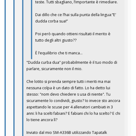
teste. Tutti sbagliano, l’importante è rimediare.
Dai dillo che ce l’hai sulla punta della lingua:”E’
dudda corba sua!”
Poi però quando ottieni risultati il merito è
tutto degli altri giusto??
È l’equilibrio che ti manca…
"Dudda curba dua" probabilmente è il tuo modo di
parlare, sicuramente non il mio.
Che lotito si prenda sempre tutti i meriti ma mai
nessuna colpa è un dato di fatto. Lo ha detto lui
stesso: "nom devo chiedere s usa di niente". Tu
sicuramente lo condividi, giusto? Io invece sto ancora
aspettando le scuse per 4 allenatori cambiati in 3
anni: li ha scelti fabiani? E fabiani chi lo ha scelto? E chi
lo tiene ancora lì?
Inviato dal mio SM-A336B utilizzando Tapatalk