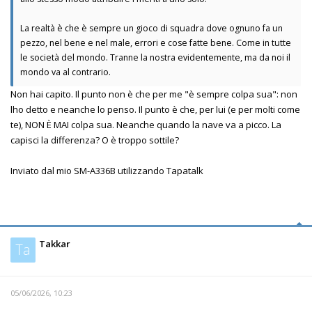
La realtà è che è sempre un gioco di squadra dove ognuno fa un
pezzo, nel bene e nel male, errori e cose fatte bene. Come in tutte
le società del mondo. Tranne la nostra evidentemente, ma da noi il
mondo va al contrario.
Non hai capito. Il punto non è che per me "è sempre colpa sua": non
lho detto e neanche lo penso. Il punto è che, per lui (e per molti come
te), NON È MAI colpa sua. Neanche quando la nave va a picco. La
capisci la differenza? O è troppo sottile?
Inviato dal mio SM-A336B utilizzando Tapatalk
Takkar
Ta
05/06/2026, 10:23