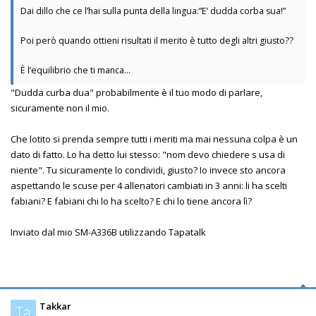
Dai dillo che ce l’hai sulla punta della lingua:”E’ dudda corba sua!”
Poi però quando ottieni risultati il merito è tutto degli altri giusto??
È l’equilibrio che ti manca…
"Dudda curba dua" probabilmente è il tuo modo di parlare,
sicuramente non il mio.
Che lotito si prenda sempre tutti i meriti ma mai nessuna colpa è un
dato di fatto. Lo ha detto lui stesso: "nom devo chiedere s usa di
niente". Tu sicuramente lo condividi, giusto? Io invece sto ancora
aspettando le scuse per 4 allenatori cambiati in 3 anni: li ha scelti
fabiani? E fabiani chi lo ha scelto? E chi lo tiene ancora lì?
Inviato dal mio SM-A336B utilizzando Tapatalk
Takkar
Ta