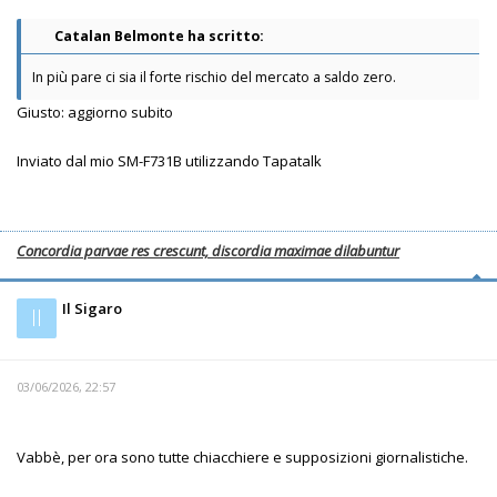
Catalan Belmonte ha scritto:
In più pare ci sia il forte rischio del mercato a saldo zero.
Giusto: aggiorno subito
Inviato dal mio SM-F731B utilizzando Tapatalk
Concordia parvae res crescunt, discordia maximae dilabuntur
Il Sigaro
Il
03/06/2026, 22:57
Vabbè, per ora sono tutte chiacchiere e supposizioni giornalistiche.