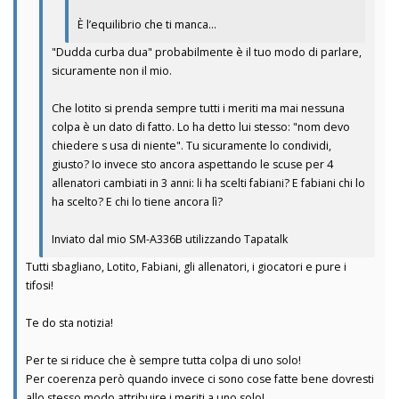
È l’equilibrio che ti manca…
"Dudda curba dua" probabilmente è il tuo modo di parlare,
sicuramente non il mio.
Che lotito si prenda sempre tutti i meriti ma mai nessuna
colpa è un dato di fatto. Lo ha detto lui stesso: "nom devo
chiedere s usa di niente". Tu sicuramente lo condividi,
giusto? Io invece sto ancora aspettando le scuse per 4
allenatori cambiati in 3 anni: li ha scelti fabiani? E fabiani chi lo
ha scelto? E chi lo tiene ancora lì?
Inviato dal mio SM-A336B utilizzando Tapatalk
Tutti sbagliano, Lotito, Fabiani, gli allenatori, i giocatori e pure i
tifosi!
Te do sta notizia!
Per te si riduce che è sempre tutta colpa di uno solo!
Per coerenza però quando invece ci sono cose fatte bene dovresti
allo stesso modo attribuire i meriti a uno solo!