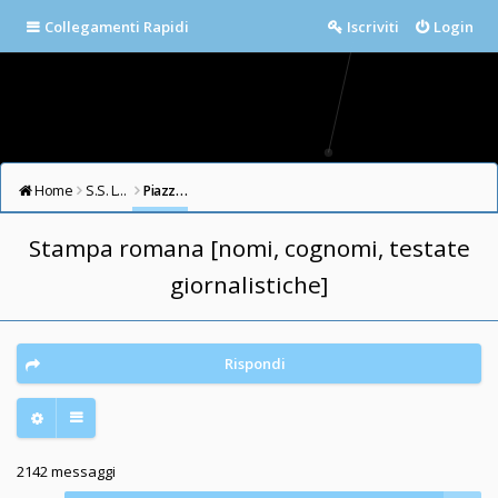
Collegamenti Rapidi
Iscriviti
Login
Home
S.S. LAZIO FORUM
Piazza della Libertà
Stampa romana [nomi, cognomi, testate
giornalistiche]
Rispondi
2142 messaggi