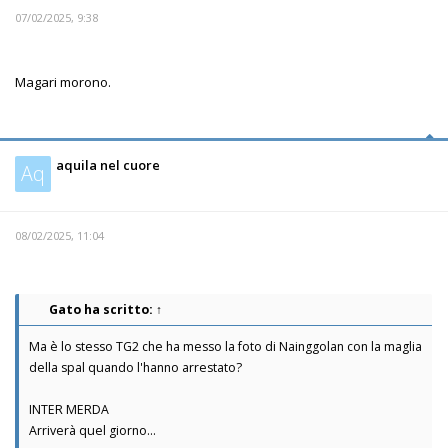
07/02/2025, 9:38
Magari morono.
aquila nel cuore
Aq
08/02/2025, 11:04
Gato
ha scritto:
↑
Ma è lo stesso TG2 che ha messo la foto di Nainggolan con la maglia
della spal quando l'hanno arrestato?
INTER MERDA
Arriverà quel giorno...