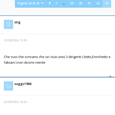
Pagina
43
di
43
1
…
39
40
41
42
43
stig
St
23/09/2024, 13:09
Che vuoi che scrivano che se i tuoi unici 3 dirigenti ( lotito,Enrichetto e
fabiani ) non dicono niente
suggs1966
Su
23/09/2024, 13:24