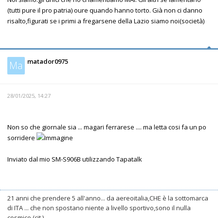
(tutti pure il pro patria) oure quando hanno torto. Già non ci danno
risalto,figurati se i primi a fregarsene della Lazio siamo noi(società)
matador0975
Ma
28/01/2025, 14:27
Non so che giornale sia ... magari ferrarese .... ma letta cosi fa un po
sorridere
Inviato dal mio SM-S906B utilizzando Tapatalk
21 anni che prendere 5 all'anno... da aereoitalia,CHE è la sottomarca
di ITA ... che non spostano niente a livello sportivo,sono il nulla
cosmico (cit.)