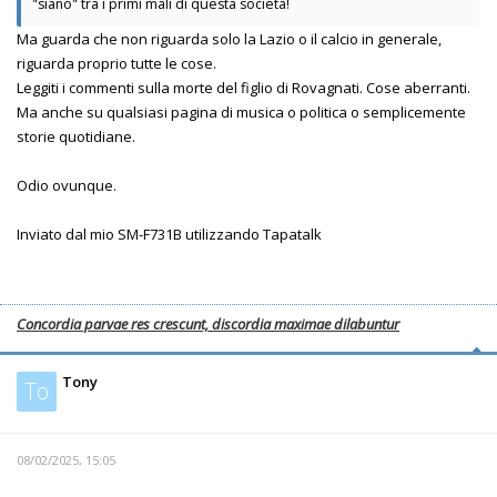
"siano" tra i primi mali di questa società!
Ma guarda che non riguarda solo la Lazio o il calcio in generale,
riguarda proprio tutte le cose.
Leggiti i commenti sulla morte del figlio di Rovagnati. Cose aberranti.
Ma anche su qualsiasi pagina di musica o politica o semplicemente
storie quotidiane.
Odio ovunque.
Inviato dal mio SM-F731B utilizzando Tapatalk
Concordia parvae res crescunt, discordia maximae dilabuntur
Tony
To
08/02/2025, 15:05