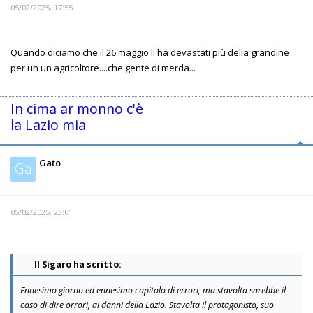
05/02/2025, 17:55
Quando diciamo che il 26 maggio li ha devastati più della grandine
per un un agricoltore....che gente di merda...
In cima ar monno c'è
la Lazio mia
Gato
Ga
05/02/2025, 23:01
Il Sigaro ha scritto:
Ennesimo giorno ed ennesimo capitolo di errori, ma stavolta sarebbe il
caso di dire orrori, ai danni della Lazio. Stavolta il protagonista, suo