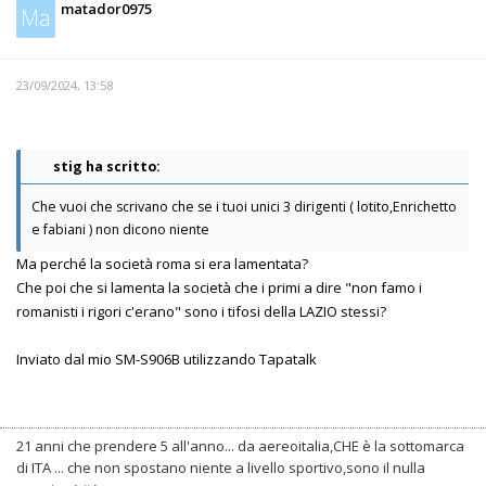
matador0975
Ma
23/09/2024, 13:58
stig ha scritto:
Che vuoi che scrivano che se i tuoi unici 3 dirigenti ( lotito,Enrichetto
e fabiani ) non dicono niente
Ma perché la società roma si era lamentata?
Che poi che si lamenta la società che i primi a dire "non famo i
romanisti i rigori c'erano" sono i tifosi della LAZIO stessi?
Inviato dal mio SM-S906B utilizzando Tapatalk
21 anni che prendere 5 all'anno... da aereoitalia,CHE è la sottomarca
di ITA ... che non spostano niente a livello sportivo,sono il nulla