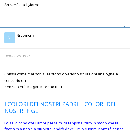
Arriverà quel giorno...
Nicomcm
Ni
06/02/2025, 19:05
Chissà come mai non si sentono o vedono situazioni analoghe al
contrario oh.
Senza pietà, magari morono tutti.
I COLORI DEI NOSTRI PADRI, I COLORI DEI
NOSTRI FIGLI
Lo sai dicono che l'amor per te mi fa teppista, farò in modo che la
faccia mia non sia più vista, andrò dove il mio cuor mi porterà senza