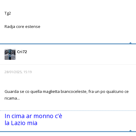
Tg2
Radja core estense
Cri72
28/01/2025, 15:19
Guarda se co quella maglietta biancoceleste, fra un po qualcuno ce
ricama...
In cima ar monno c'è
la Lazio mia