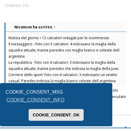
12/04/2025, 0:32
Nicomcm
ha scritto:
↑
Notizia del giorno: i 12 calciatori indagati per le scommesse.
Il messaggero - foto con 5 calciatori. 4 indossano la maglia della
squadra attuale, tranne paredes con maglia bianco e celeste dell
argentina.
La repubblica - foto con 4 calciatori. 3 indossano la maglia della
squadra attuale, tranne paredes che indossa la maglia della juve.
Corriere dello sport: foto con 4 calciatori. 3 indossano un vestito
casual. Paredes indossa la maglia bianco celeste dell argentina.
Cancellieri dalla Lazio, Florenzi del Milan e Paredes ex Juve. Solo
COOKIE_CONSENT_MSG
Zaniolo della Roma ma quello era una merda e l'abbiamo sfanculato
COOKIE_CONSENT_INFO
COOKIE_CONSENT_OK
tirannide anaffettiva anglo-italiana