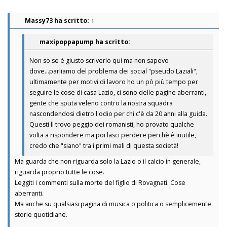
Massy73
ha scritto:
↑
maxipoppapump ha scritto:
Non so se è giusto scriverlo qui ma non sapevo
dove...parliamo del problema dei social "pseudo Laziali",
ultimamente per motivi di lavoro ho un pò più tempo per
seguire le cose di casa Lazio, ci sono delle pagine aberranti,
gente che sputa veleno contro la nostra squadra
nascondendosi dietro l'odio per chi c'è da 20 anni alla guida.
Questi li trovo peggio dei romanisti, ho provato qualche
volta a rispondere ma poi lasci perdere perchè è inutile,
credo che "siano" tra i primi mali di questa società!
Ma guarda che non riguarda solo la Lazio o il calcio in generale,
riguarda proprio tutte le cose.
Leggiti i commenti sulla morte del figlio di Rovagnati. Cose
aberranti.
Ma anche su qualsiasi pagina di musica o politica o semplicemente
storie quotidiane.