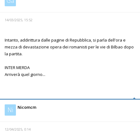
Ga
14/03/2025, 15:52
Intanto, addirittura dalle pagine di Repubblica, si parla dell'ora e
mezza di devastazione opera dei romanisti per le vie di Bilbao dopo
la partita.
INTER MERDA
Arriverà quel giorno...
Nicomcm
Ni
12/04/2025, 0:14