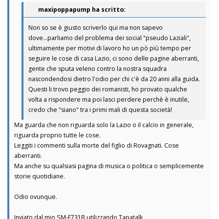
maxipoppapump ha scritto:
Non so se è giusto scriverlo qui ma non sapevo
dove...parliamo del problema dei social "pseudo Laziali",
ultimamente per motivi di lavoro ho un pò più tempo per
seguire le cose di casa Lazio, ci sono delle pagine aberranti,
gente che sputa veleno contro la nostra squadra
nascondendosi dietro l'odio per chi c'è da 20 anni alla guida.
Questi li trovo peggio dei romanisti, ho provato qualche
volta a rispondere ma poi lasci perdere perchè è inutile,
credo che "siano" tra i primi mali di questa società!
Ma guarda che non riguarda solo la Lazio o il calcio in generale,
riguarda proprio tutte le cose.
Leggiti i commenti sulla morte del figlio di Rovagnati. Cose
aberranti.
Ma anche su qualsiasi pagina di musica o politica o semplicemente
storie quotidiane.
Odio ovunque.
Inviato dal mio SM-F731B utilizzando Tapatalk