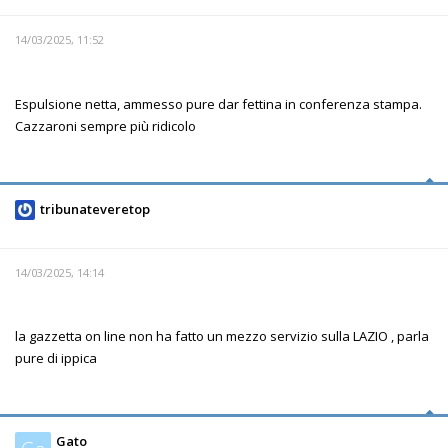
14/03/2025, 11:52
Espulsione netta, ammesso pure dar fettina in conferenza stampa.
Cazzaroni sempre più ridicolo
tribunateveretop
14/03/2025, 14:14
la gazzetta on line non ha fatto un mezzo servizio sulla LAZIO , parla
pure di ippica
Gato