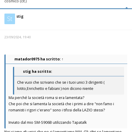
cosmico (cit.)
stig
St
23/09/2024, 19:40
matador0975
ha scritto:
↑
stig ha scritto:
Che vuoi che scrivano che se i tuoi unici 3 dirigenti (
lotito,Enrichetto e fabiani ) non dicono niente
Ma perché la società roma si era lamentata?
Che poi che si lamenta la società che i primi a dire "non famo i
romanisti i rigori c'erano" sono i tifosi della LAZIO stessi?
Inviato dal mio SM-S906B utilizzando Tapatalk
Noi siamo.gli unici che no ci lamentiamo MAI. Gli altri se lamentano