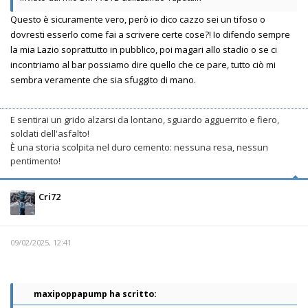
Questo è sicuramente vero, però io dico cazzo sei un tifoso o
dovresti esserlo come fai a scrivere certe cose?! Io difendo sempre
la mia Lazio soprattutto in pubblico, poi magari allo stadio o se ci
incontriamo al bar possiamo dire quello che ce pare, tutto ciò mi
sembra veramente che sia sfuggito di mano.
E sentirai un grido alzarsi da lontano, sguardo agguerrito e fiero,
soldati dell'asfalto!
È una storia scolpita nel duro cemento: nessuna resa, nessun
pentimento!
Cri72
09/02/2025, 12:41
maxipoppapump ha scritto: