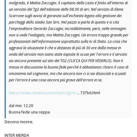
malgrado, è Mattia Zaccagni. Il capitano della Lazio è finito all'interno di
un servizio del Tg2 dell'edizione delle 08:30 di ieri. Nel servizio di Elena
Scarrone sugli avvisi di garanzia sull'inchiesta legata alla gestione dei
parcheggi dello stadio San Siro. Nel pezzo si parla di questo e si cita
l'imprenditore Gerardo Zaccagni, incredibilmente, però, nelle immagini
non si vede l'indagato, ma Mattia Zaccagni. Un errore troppo grande per
professionisti dell'informazione soprattutto sulla tv di Stato. La cosa che
aggrava la situazione è che a distanza di più di 30 ore dalla messa in
onda del servizio non siano state esposte le scuse per l'errore e il servizio
sia ancora presente sul sito del TG2 (CLICCA QUI PER VEDERLO). Non è
messa in discussione la buona fede perché è abbastanzo chiaro il caso di
omonimia nel cognome, ma che ancora non ci si sia dissociati e scusati
per l'errore è una cosa ancora più grave dell'errore in se.
https://www.rainews.it/notiziari/tg2/vi
... 737b6.html
dal min. 12.20
Buona fede una ceppa
Devono morire.
INTER MERDA