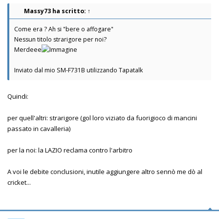
Massy73
ha scritto:
↑
Come era ? Ah si "bere o affogare"
Nessun titolo strarigore per noi?
Merdeee
Inviato dal mio SM-F731B utilizzando Tapatalk
Quindi:
per quell'altri: strarigore (gol loro viziato da fuorigioco di mancini
passato in cavalleria)
per la noi: la LAZIO reclama contro l'arbitro
A voi le debite conclusioni, inutile aggiungere altro sennò me dò al
cricket...