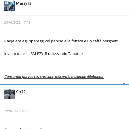
Massy73
28/01/2025, 17:48
Radja era agli spareggi col panino alla frittata e un caffè borghetti
Inviato dal mio SM-F731B utilizzando Tapatalk
Concordia parvae res crescunt, discordia maximae dilabuntur
Cri72
29/01/2025, 6:25