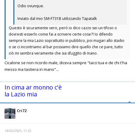
Odio ovunque.
Inviato dal mio SM-F731B utilizzando Tapatalk
Questo è sicuramente vero, però io dico cazzo sei un tifoso o
dovresti esserlo come fai a scrivere certe cose?! Io difendo
sempre la mia Lazio soprattutto in pubblico, poi magari allo stadio
o se ci incontriamo al bar possiamo dire quello che ce pare, tutto
ciò mi sembra veramente che sia sfuggito di mano.
Cicalone se non ricordo male, diceva sempre "tacci tua e de chi t'ha
messo ma tastiera in mano"...
In cima ar monno c'è
la Lazio mia
Cri72
18/02/2025, 11:32