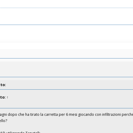
tto:
tto:
↑
ni dopo che ha tirato la carretta per 6 mesi giocando con infiltrazioni perch
ello?