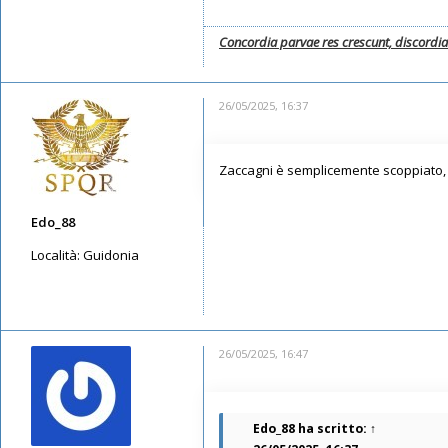
Concordia parvae res crescunt, discordi
26/05/2025, 16:37
Zaccagni è semplicemente scoppiato,
Edo_88
Località:
Guidonia
Messaggi: 5087
Iscritto il:
08/05/2019, 23:36
26/05/2025, 16:47
Edo_88
ha scritto:
↑