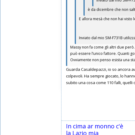
Inviato dal mio SM-F7
è da dicembre che non salta
E allora mesà che non hai visto l
Inviato dal mio SM-F731B utiliz
Massy non fa come gli altri due però…
può essere l’unico fattore. Quanti go
Ovviamente non penso esista una sta
Guarda Casaldepazzi, io so ancora avve
colpevoli. Ha sempre giocato, lo hann
subito una cosa come 110 falli, quell
In cima ar monno c'è
la Lazio mia