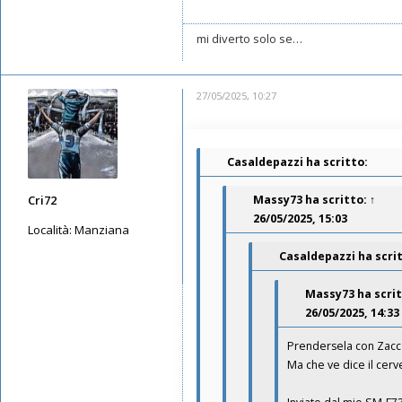
mi diverto solo se…
27/05/2025, 10:27
Casaldepazzi ha scritto:
Cri72
Massy73
ha scritto:
↑
26/05/2025, 15:03
Località:
Manziana
Casaldepazzi ha scri
Messaggi: 2990
Iscritto il:
11/05/2019, 23:28
Massy73
ha scri
26/05/2025, 14:33
Prendersela con Zaccag
Ma che ve dice il cerv