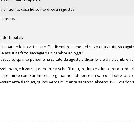
31B utilizzando Tapatalk
 un uomo, cosa ho scritto di così ingiusto?
e partite.
zando Tapatalk
 le partite le ho viste tutte. Da dicembre come del resto quasi tutti zaccagni
l e assist ha fatto zaccagni da dicembre ad oggi?
tistica su quante persone ha saltato da agosto a dicembre e da dicembre ad 
lenato, e li vorrei prendere a schiaffi tutti, Pedrito escluso. Però credo
o spremuto come un limone, e gli hanno dato pure un sacco di botte, poco 
i ovviamente fischiati, quindi verosimilmente saranno almeno 150....credo