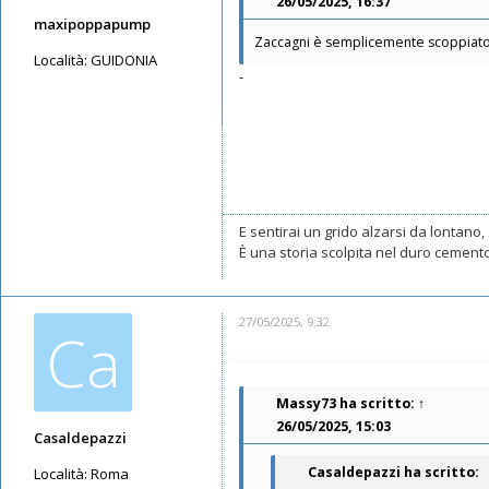
26/05/2025, 16:37
maxipoppapump
Zaccagni è semplicemente scoppiato
Località:
GUIDONIA
-
Messaggi: 636
Iscritto il:
14/05/2019, 13:30
E sentirai un grido alzarsi da lontano, 
È una storia scolpita nel duro cemen
27/05/2025, 9:32
Ca
Massy73
ha scritto:
↑
26/05/2025, 15:03
Casaldepazzi
Casaldepazzi ha scritto:
Località:
Roma