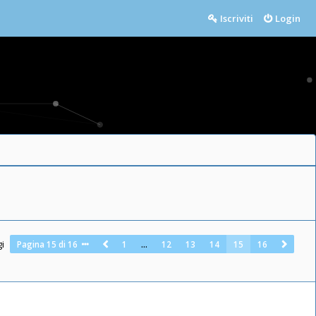
Iscriviti
Login
gi
Pagina
15
di
16
1
…
12
13
14
15
16