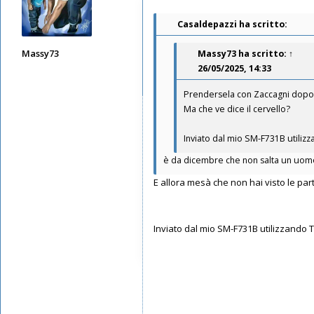
Casaldepazzi ha scritto:
Massy73
Massy73
ha scritto:
↑
26/05/2025, 14:33
Messaggi: 12578
Iscritto il:
11/05/2019, 22:28
Prendersela con Zaccagni dopo ch
Ma che ve dice il cervello?
Inviato dal mio SM-F731B utiliz
è da dicembre che non salta un uomo, 
E allora mesà che non hai visto le part
Inviato dal mio SM-F731B utilizzando 