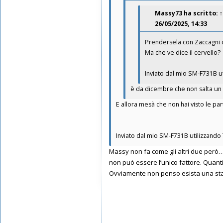
Messaggi: 3594
Massy73
ha scritto:
↑
Iscritto il:
21/05/2019, 13:00
26/05/2025, 14:33
Prendersela con Zaccagni do
Ma che ve dice il cervello?
Inviato dal mio SM-F731B u
è da dicembre che non salta un u
E allora mesà che non hai visto le part
Inviato dal mio SM-F731B utilizzando
Massy non fa come gli altri due però… 
non può essere l’unico fattore. Quanti
Ovviamente non penso esista una stat