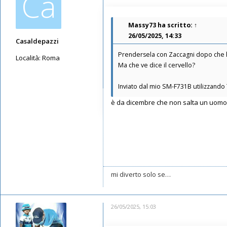
Ca
Massy73
ha scritto:
↑
26/05/2025, 14:33
Casaldepazzi
Prendersela con Zaccagni dopo che ha 
Località:
Roma
Ma che ve dice il cervello?
Messaggi: 3594
Iscritto il:
21/05/2019, 13:00
Inviato dal mio SM-F731B utilizzando
è da dicembre che non salta un uomo, c
mi diverto solo se…
26/05/2025, 15:03