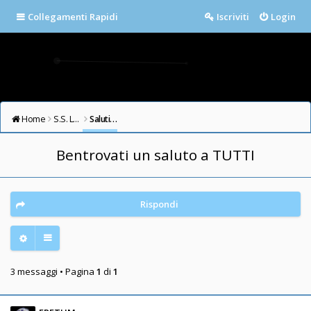
Collegamenti Rapidi
Iscriviti
Login
Home
S.S. LAZIO FORUM
Saluti e Presentazioni
Bentrovati un saluto a TUTTI
Rispondi
3 messaggi • Pagina
1
di
1