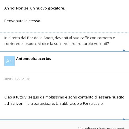
Ah no! Non sei un nuovo giocatore.
Benvenuto lo stesso.
In diretta dal Bar dello Sport, davanti al suo caffè con cornetto e
corrieredellosporc, vi dice la sua il vostro fruttarolo Aquila67
Antonioeliaacerbis
An
30/08/2022, 21:38
Ciao a tutti, vi seguo da moltissimo e sono contento di essere riuscito
ad iscrivermi e a partecipare. Un abbraccio e Forza Lazio.
Visualizza ultimi messaggi: