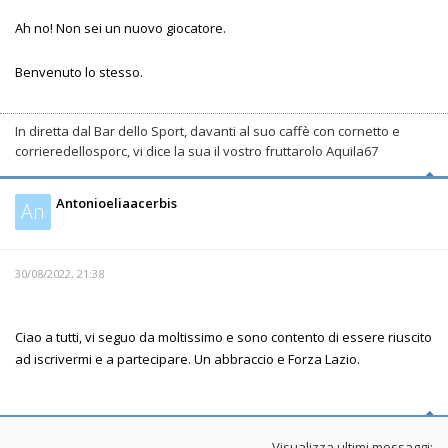
Ah no! Non sei un nuovo giocatore.
Benvenuto lo stesso.
In diretta dal Bar dello Sport, davanti al suo caffè con cornetto e
corrieredellosporc, vi dice la sua il vostro fruttarolo Aquila67
Antonioeliaacerbis
An
30/08/2022, 21:38
Ciao a tutti, vi seguo da moltissimo e sono contento di essere riuscito
ad iscrivermi e a partecipare. Un abbraccio e Forza Lazio.
Visualizza ultimi messaggi: