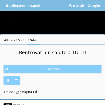
Collegamenti Rapidi
Iscriviti
Login
Home
S.S. LAZIO FORUM
Saluti e Presentazioni
Bentrovati un saluto a TUTTI
Rispondi
3 messaggi • Pagina
1
di
1