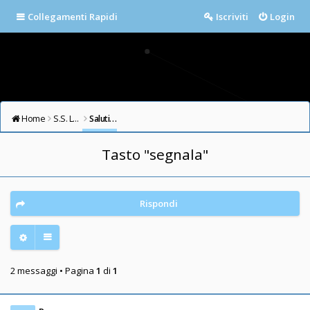
Collegamenti Rapidi
Iscriviti
Login
Home
S.S. LAZIO FORUM
Saluti e Presentazioni
Tasto "segnala"
Rispondi
2 messaggi • Pagina
1
di
1