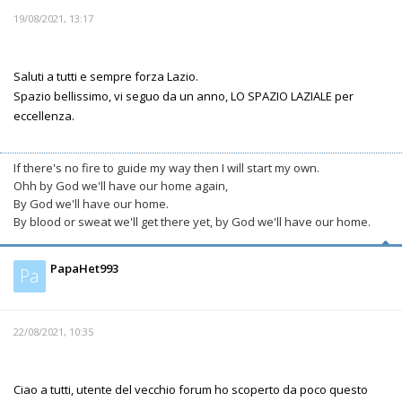
19/08/2021, 13:17
Saluti a tutti e sempre forza Lazio.
Spazio bellissimo, vi seguo da un anno, LO SPAZIO LAZIALE per
eccellenza.
If there's no fire to guide my way then I will start my own.
Ohh by God we'll have our home again,
By God we'll have our home.
By blood or sweat we'll get there yet, by God we'll have our home.
PapaHet993
Pa
22/08/2021, 10:35
Ciao a tutti, utente del vecchio forum ho scoperto da poco questo