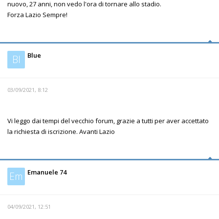
nuovo, 27 anni, non vedo l'ora di tornare allo stadio.
Forza Lazio Sempre!
Blue
Bl
03/09/2021, 8:12
Vi leggo dai tempi del vecchio forum, grazie a tutti per aver accettato
la richiesta di iscrizione. Avanti Lazio
Emanuele 74
Em
04/09/2021, 12:51