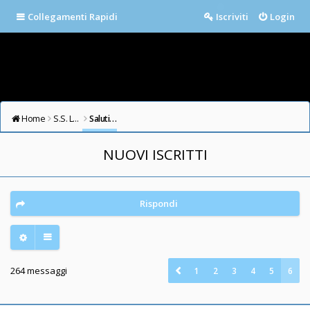
Collegamenti Rapidi
Iscriviti
Login
Home
S.S. LAZIO FORUM
Saluti e Presentazioni
NUOVI ISCRITTI
Rispondi
264 messaggi
1
2
3
4
5
6