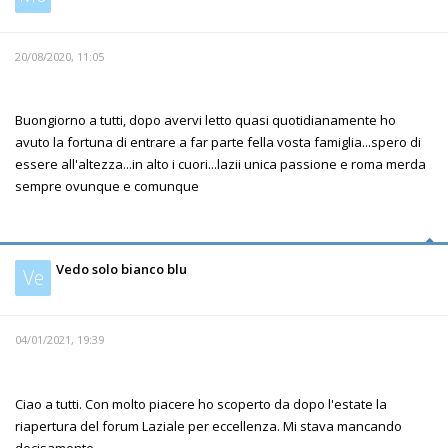
20/08/2020, 11:05
Buongiorno a tutti, dopo avervi letto quasi quotidianamente ho
avuto la fortuna di entrare a far parte fella vosta famiglia...spero di
essere all'altezza...in alto i cuori...lazii unica passione e roma merda
sempre ovunque e comunque
Vedo solo bianco blu
Ve
04/01/2021, 19:39
Ciao a tutti. Con molto piacere ho scoperto da dopo l'estate la
riapertura del forum Laziale per eccellenza. Mi stava mancando
decisamente.