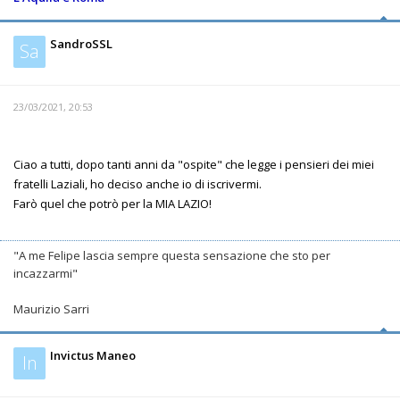
SandroSSL
Sa
23/03/2021, 20:53
Ciao a tutti, dopo tanti anni da "ospite" che legge i pensieri dei miei
fratelli Laziali, ho deciso anche io di iscrivermi.
Farò quel che potrò per la MIA LAZIO!
"A me Felipe lascia sempre questa sensazione che sto per
incazzarmi"
Maurizio Sarri
Invictus Maneo
In