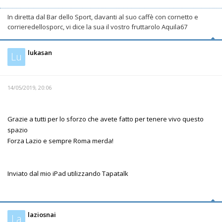
In diretta dal Bar dello Sport, davanti al suo caffè con cornetto e
corrieredellosporc, vi dice la sua il vostro fruttarolo Aquila67
lukasan
Lu
14/05/2019, 20:06
Grazie a tutti per lo sforzo che avete fatto per tenere vivo questo
spazio
Forza Lazio e sempre Roma merda!
Inviato dal mio iPad utilizzando Tapatalk
laziosnai
La