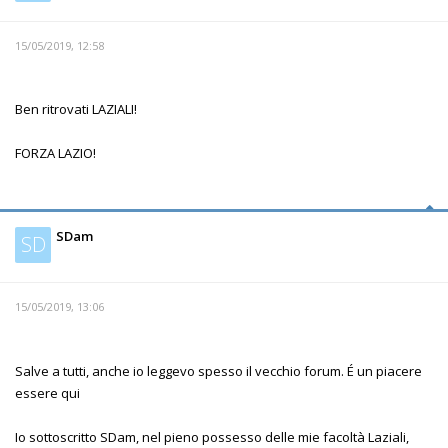
15/05/2019, 12:58
Ben ritrovati LAZIALI!
FORZA LAZIO!
SDam
SD
15/05/2019, 13:06
Salve a tutti, anche io leggevo spesso il vecchio forum. É un piacere
essere qui
Io sottoscritto SDam, nel pieno possesso delle mie facoltà Laziali,