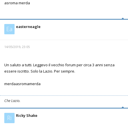
asroma merda
easterneagle
Ea
14/05/2019, 23:05
Un saluto a tutti. Leggevo il vecchio forum per circa 3 anni senza
essere iscritto. Solo la Lazio. Per sempre.
merdaasromamerda
Che Lazio.
Ricky Shake
Ri