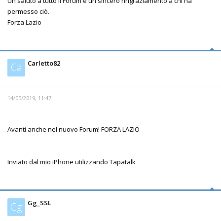
Un saluto a tutto il Forum e un sincero ringraziamento a chi ha
permesso ciò.
Forza Lazio
Carletto82
Ca
14/05/2019, 11:47
Avanti anche nel nuovo Forum! FORZA LAZIO
Inviato dal mio iPhone utilizzando Tapatalk
Gg_SSL
Gg