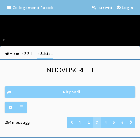
Collegamenti Rapidi
Iscriviti
Login
Home
S.S. LAZIO FORUM
Saluti e Presentazioni
NUOVI ISCRITTI
Rispondi
264 messaggi
1
2
3
4
5
6