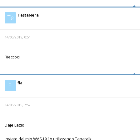
TestaNera
Te
14/05/2019, 0:51
Rieccoci.
fla
Fl
14/05/2019, 7:52
Daje Lazio
Inviato dal mio WAS-LX1A utilizzando Tapatalk