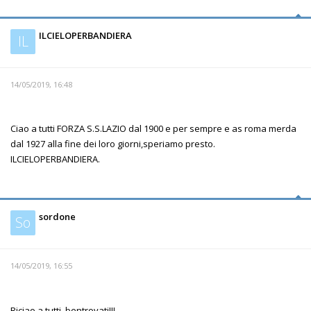
ILCIELOPERBANDIERA
IL
14/05/2019, 16:48
Ciao a tutti FORZA S.S.LAZIO dal 1900 e per sempre e as roma merda
dal 1927 alla fine dei loro giorni,speriamo presto.
ILCIELOPERBANDIERA.
sordone
So
14/05/2019, 16:55
Riciao a tutti, bentrovati!!!