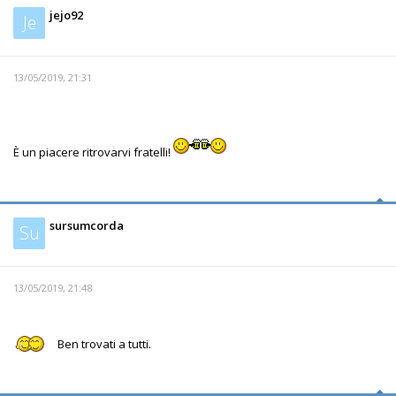
jejo92
Je
13/05/2019, 21:31
È un piacere ritrovarvi fratelli!
sursumcorda
Su
13/05/2019, 21:48
Ben trovati a tutti.