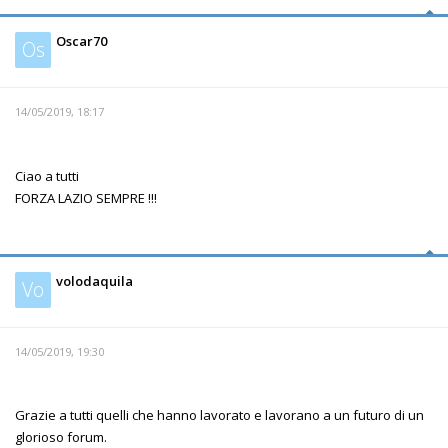
Oscar70
Os
14/05/2019, 18:17
Ciao a tutti
FORZA LAZIO SEMPRE !!!
volodaquila
Vo
14/05/2019, 19:30
Grazie a tutti quelli che hanno lavorato e lavorano a un futuro di un
glorioso forum.