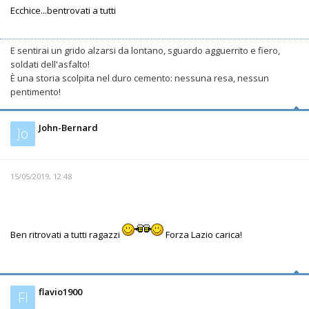
Ecchice...bentrovati a tutti
E sentirai un grido alzarsi da lontano, sguardo agguerrito e fiero,
soldati dell'asfalto!
È una storia scolpita nel duro cemento: nessuna resa, nessun
pentimento!
John-Bernard
Jo
15/05/2019, 12:48
Ben ritrovati a tutti ragazzi
Forza Lazio carica!
flavio1900
Fl