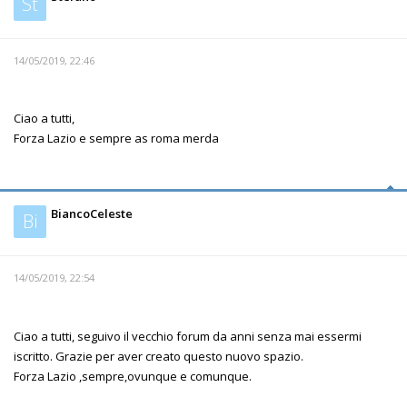
St
14/05/2019, 22:46
Ciao a tutti,
Forza Lazio e sempre as roma merda
BiancoCeleste
Bi
14/05/2019, 22:54
Ciao a tutti, seguivo il vecchio forum da anni senza mai essermi
iscritto. Grazie per aver creato questo nuovo spazio.
Forza Lazio ,sempre,ovunque e comunque.