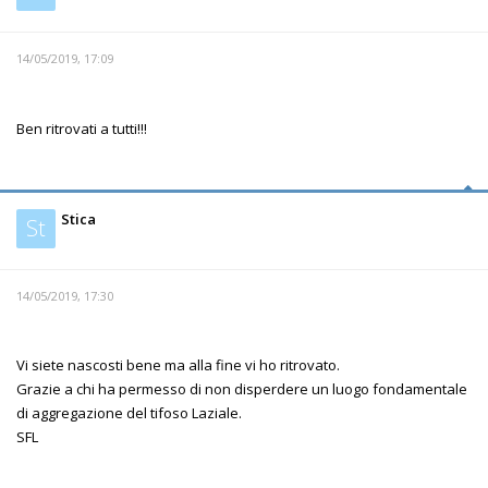
14/05/2019, 17:09
Ben ritrovati a tutti!!!
Stica
St
14/05/2019, 17:30
Vi siete nascosti bene ma alla fine vi ho ritrovato.
Grazie a chi ha permesso di non disperdere un luogo fondamentale
di aggregazione del tifoso Laziale.
SFL