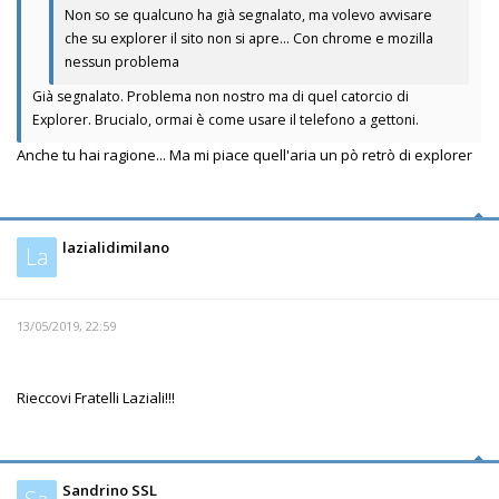
Non so se qualcuno ha già segnalato, ma volevo avvisare
che su explorer il sito non si apre... Con chrome e mozilla
nessun problema
Già segnalato. Problema non nostro ma di quel catorcio di
Explorer. Brucialo, ormai è come usare il telefono a gettoni.
Anche tu hai ragione... Ma mi piace quell'aria un pò retrò di explorer
lazialidimilano
La
13/05/2019, 22:59
Rieccovi Fratelli Laziali!!!
Sandrino SSL